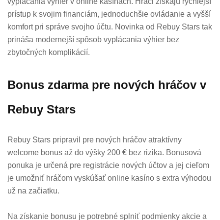
vyplácania výhier v online kasínach. Hráči získajú rýchlejší
prístup k svojim financiám, jednoduchšie ovládanie a vyšší
komfort pri správe svojho účtu. Novinka od Rebuy Stars tak
prináša modernejší spôsob vyplácania výhier bez
zbytočných komplikácií.
Bonus zdarma pre nových hráčov v
Rebuy Stars
Rebuy Stars pripravil pre nových hráčov atraktívny
welcome bonus až do výšky 200 € bez rizika. Bonusová
ponuka je určená pre registrácie nových účtov a jej cieľom
je umožniť hráčom vyskúšať online kasíno s extra výhodou
už na začiatku.
Na získanie bonusu je potrebné splniť podmienky akcie a