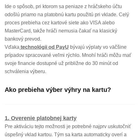
Ide o spôsob, pri ktorom sa peniaze z hráčskeho účtu
odošlú priamo na platobnú kartu použitú pri vklade. Celý
proces prebieha cez kartové siete ako VISA alebo
MasterCard, takže hráči nemusia čakať na klasický
bankový prevod.
Vďaka
technológii od PayU
bývajú výplaty vo väčšine
prípadov spracované veľmi rýchlo. Mnohí hráči môžu mať
svoje financie dostupné už približne do 30 minút od
schválenia výberu.
Ako prebieha výber výhry na kartu?
1. Overenie platobnej karty
Pre aktiváciu tejto možnosti je potrebné najprv uskutočniť
úspešný vklad kartou. Tým sa karta automaticky overí a