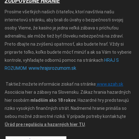
ZODPOVEDNÉ HRANIE
Prosíme všetkých našich čitateľov, ktorí navštívia našu
internetovú stránku, aby brali do úvahy o bezpečnosti svojej
osoby. Vieme, že kasíno je jedna veľká zábava s príchuťou
adrenalínu, ale môže tiež byť človeku nebezpečná na zdraví.
Preto dbajte na zvýšenú opatrnosť, ako budete hrať. Vždy si
pripravte toľko, koľko budete môcť minúť a ak sa Vám to vyberie
kontrole, vyhľadajte odbornú pomoc na stránkach
HRAJ S
www.hrajsrozumom.sk
ROZUMOM
Taktiež možete informácie ziskať na stránke
www.azah.sk
Asociácia hier a zábavy na Slovensku. Zákaz hrania hazardných
hier osobám
mladším ako 18 rokov.
Hazardné hry predstavujú
riziko vysokých finančných strát. Nadmerné hranie prináša so
sebou možné zdravotné riziká. V prípade potreby kontaktujte
Úrád pre reguláciu a hazarných hier TU
.