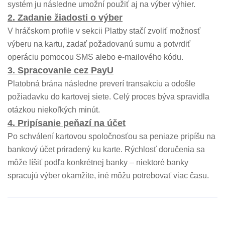
systém ju následne umožní použiť aj na výber výhier.
2. Zadanie žiadosti o výber
V hráčskom profile v sekcii Platby stačí zvoliť možnosť
výberu na kartu, zadať požadovanú sumu a potvrdiť
operáciu pomocou SMS alebo e-mailového kódu.
3. Spracovanie cez PayU
Platobná brána následne preverí transakciu a odošle
požiadavku do kartovej siete. Celý proces býva spravidla
otázkou niekoľkých minút.
4. Pripísanie peňazí na účet
Po schválení kartovou spoločnosťou sa peniaze pripíšu na
bankový účet priradený ku karte. Rýchlosť doručenia sa
môže líšiť podľa konkrétnej banky – niektoré banky
spracujú výber okamžite, iné môžu potrebovať viac času.