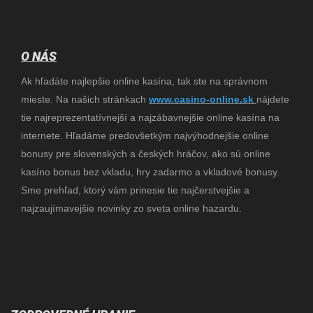
O NÁS
Ak hľadáte najlepšie online kasína, tak ste na správnom
mieste. Na našich stránkach
www.
casino-online.sk
nájdete
tie najreprezentatívnejší a najzábavnejšie online kasína na
internete. Hľadáme predovšetkým najvýhodnejšie online
bonusy pre slovenských a českých hráčov, ako sú online
kasíno bonus bez vkladu, hry zadarmo a vkladové bonusy.
Sme prehľad, ktorý vám prinesie tie najčerstvejšie a
najzaujímavejšie novinky zo sveta online hazardu.