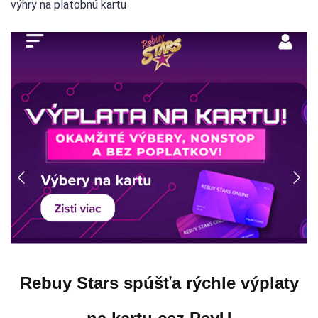
výhry na platobnú kartu
Rebuy Stars spúšťa rýchle výplaty