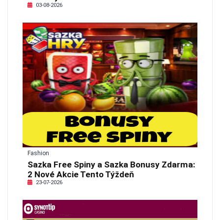
03-08-2026
Fashion
Sazka Free Spiny a Sazka Bonusy Zdarma:
2 Nové Akcie Tento Týždeň
23-07-2026