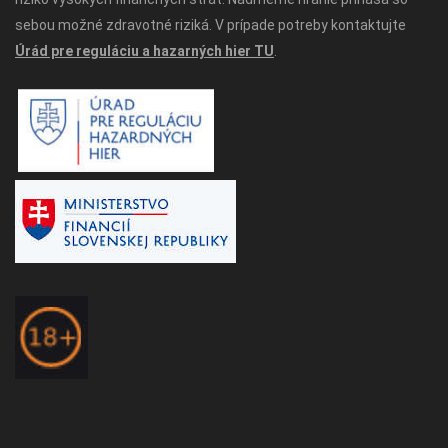
sebou možné zdravotné riziká. V prípade potreby kontaktujte
Úrád pre reguláciu a hazarných hier TU
.