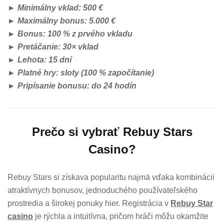
►
Minimálny vklad: 500 €
►
Maximálny bonus: 5.000 €
►
Bonus: 100 % z prvého vkladu
►
Pretáčanie: 30× vklad
►
Lehota: 15 dní
►
Platné hry: sloty (100 % započítanie)
►
Pripísanie bonusu: do 24 hodín
Prečo si vybrať Rebuy Stars
Casino?
Rebuy Stars si získava popularitu najmä vďaka kombinácii
atraktívnych bonusov, jednoduchého používateľského
prostredia a širokej ponuky hier. Registrácia v
Rebuy Star
casino
je rýchla a intuitívna, pričom hráči môžu okamžite