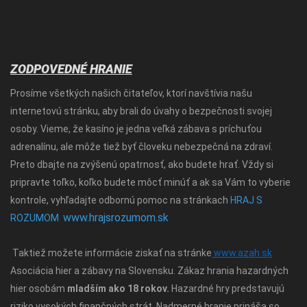
ZODPOVEDNÉ HRANIE
Prosíme všetkých našich čitateľov, ktorí navštívia našu
internetovú stránku, aby brali do úvahy o bezpečnosti svojej
osoby. Vieme, že kasíno je jedna veľká zábava s príchuťou
adrenalínu, ale môže tiež byť človeku nebezpečná na zdraví.
Preto dbajte na zvýšenú opatrnosť, ako budete hrať. Vždy si
pripravte toľko, koľko budete môcť minúť a ak sa Vám to vyberie
kontrole, vyhľadajte odbornú pomoc na stránkach
HRAJ S
www.hrajsrozumom.sk
ROZUMOM
Taktiež možete informácie ziskať na stránke
www.azah.sk
Asociácia hier a zábavy na Slovensku. Zákaz hrania hazardných
hier osobám
mladším ako 18 rokov.
Hazardné hry predstavujú
riziko vysokých finančných strát. Nadmerné hranie prináša so