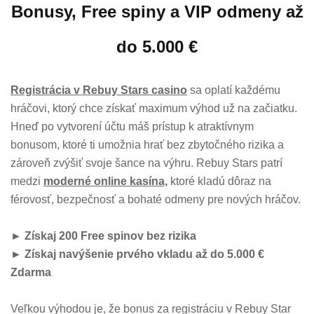
Bonusy, Free spiny a VIP odmeny až
do 5.000 €
Registrácia v Rebuy Stars casino
sa oplatí každému
hráčovi, ktorý chce získať maximum výhod už na začiatku.
Hneď po vytvorení účtu máš prístup k atraktívnym
bonusom, ktoré ti umožnia hrať bez zbytočného rizika a
zároveň zvýšiť svoje šance na výhru. Rebuy Stars patrí
medzi
moderné online kasína,
ktoré kladú dôraz na
férovosť, bezpečnosť a bohaté odmeny pre nových hráčov.
► Získaj 200 Free spinov bez rizika
► Získaj navýšenie prvého vkladu až do 5.000 €
Zdarma
Veľkou výhodou je, že bonus za registráciu v Rebuy Star