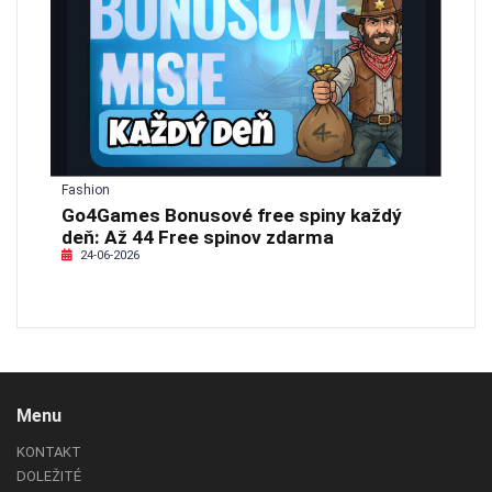
Fashion
Go4Games Bonusové free spiny každý
deň: Až 44 Free spinov zdarma
24-06-2026
Menu
KONTAKT
DOLEŽITÉ