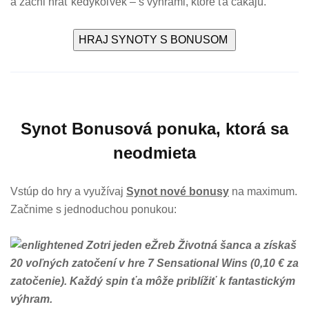
a začni hrať kedykoľvek – s výhrami, ktoré ťa čakajú.
Synot Bonusová ponuka, ktorá sa
neodmieta
Vstúp do hry a využívaj
Synot nové bonusy
na maximum.
Začnime s jednoduchou ponukou:
Zotri jeden eŽreb Životná šanca a získaš
20 voľných zatočení v hre 7 Sensational Wins (0,10 € za
zatočenie). Každý spin ťa môže priblížiť k fantastickým
výhram.