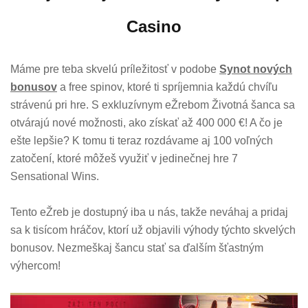
Casino
Máme pre teba skvelú príležitosť v podobe
Synot nových
bonusov
a free spinov, ktoré ti spríjemnia každú chvíľu
strávenú pri hre. S exkluzívnym eŽrebom Životná šanca sa
otvárajú nové možnosti, ako získať až 400 000 €! A čo je
ešte lepšie? K tomu ti teraz rozdávame aj 100 voľných
zatočení, ktoré môžeš využiť v jedinečnej hre 7
Sensational Wins.
Tento eŽreb je dostupný iba u nás, takže neváhaj a pridaj
sa k tisícom hráčov, ktorí už objavili výhody týchto skvelých
bonusov. Nezmeškaj šancu stať sa ďalším šťastným
výhercom!