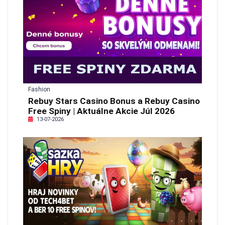
Fashion
Rebuy Stars Casino Bonus a Rebuy Casino
Free Spiny | Aktuálne Akcie Júl 2026
13-07-2026