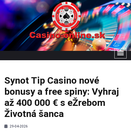
Synot Tip Casino nové
bonusy a free spiny: Vyhraj
až 400 000 € s eŽrebom
Životná šanca
29-04-2026