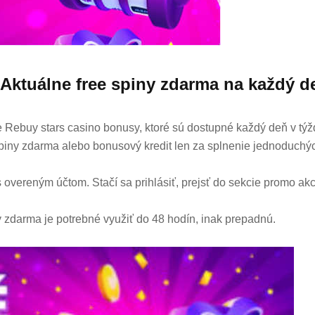
Aktuálne free spiny zdarma na každý d
 Rebuy stars casino bonusy, ktoré sú dostupné každý deň v týž
iny zdarma alebo bonusový kredit len za splnenie jednoduchý
overeným účtom. Stačí sa prihlásiť, prejsť do sekcie promo akc
 zdarma je potrebné využiť do 48 hodín, inak prepadnú.