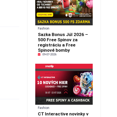
Fashion
Sazka Bonus Júl 2026 –
500 Free Spinov za
registráciu a Free
Spinové bomby
09-07-2026
Fashion
CT Interactive novinky v