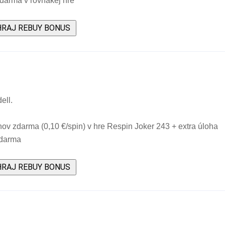
zdarma v rovnakej hre
ell.
v zdarma (0,10 €/spin) v hre Respin Joker 243 + extra úloha
zdarma