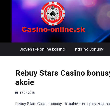
Slovenské online kasína
Kasíno Bonusy
Rebuy Stars Casino bonus
akcie
17-04-2026
Rebuy Stars Casino bonusy - ktuálne free spiny zdarma