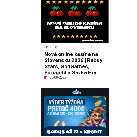
Fashion
Nové online kasína na
Slovensku 2026 | Rebuy
Stars, Go4Games,
Eurogold a Sazka Hry
05-08-2026