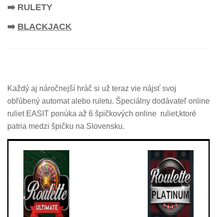
➡️ RULETY
➡️
BLACKJACK
Každý aj náročnejší hráč si už teraz vie nájsť svoj
obľúbený automat alebo ruletu. Špeciálny dodávateľ online
ruliet EASIT ponúka až 6 špičkových online ruliet,ktoré
patria medzi špičku na Slovensku.