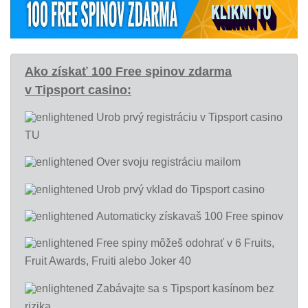
Ako získať 100 Free spinov zdarma
v Tipsport casino:
Urob prvý registráciu v Tipsport casino
TU
Over svoju registráciu mailom
Urob prvý vklad do Tipsport casino
Automaticky získavaš 100 Free spinov
Free spiny môžeš odohrať v 6 Fruits,
Fruit Awards, Fruiti alebo Joker 40
Zabávajte sa s Tipsport kasínom bez
rizika