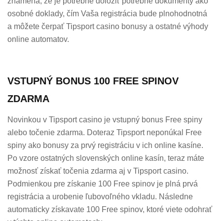
znamená, že je potrebné doložiť potrebné dokumenty ako
osobné doklady, čím Vaša registrácia bude plnohodnotná
a môžete čerpať Tipsport casino bonusy a ostatné výhody
online automatov.
VSTUPNÝ BONUS 100 FREE SPINOV
ZDARMA
Novinkou v Tipsport casino je vstupný bonus Free spiny
alebo točenie zdarma. Doteraz Tipsport neponúkal Free
spiny ako bonusy za prvý registráciu v ich online kasíne.
Po vzore ostatných slovenských online kasín, teraz máte
možnosť získať točenia zdarma aj v Tipsport casino.
Podmienkou pre získanie 100 Free spinov je plná prvá
registrácia a urobenie ľubovoľného vkladu. Následne
automaticky získavate 100 Free spinov, ktoré viete odohrať