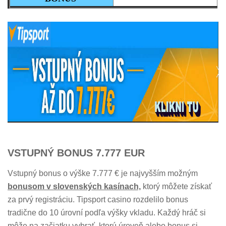
VSTUPNÝ BONUS 7.777 EUR
Vstupný bonus o výške 7.777 € je najvyšším možným
bonusom v slovenských kasínach,
ktorý môžete získať
za prvý registráciu. Tipsport casino rozdelilo bonus
tradične do 10 úrovní podľa výšky vkladu. Každý hráč si
môže na začiatku vybrať, ktorú úroveň alebo bonus si