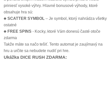
priniesť vysoké výhry. Hlavné bonusové výhody, ktoré
obsahuje hra sú:
♣️ SCATTER SYMBOL
– Je symbol, ktorý nahrádza všetky
ostatné
♣️ FREE SPINS
- Kocky, ktoré Vám donesú časté otoče
zdarma
Takže máte sa načo tešiť. Tento automat je zaujímavý na
hru a určite sa nebudete nudiť pri hre.
Ukážka DICE RUSH ZDARMA: