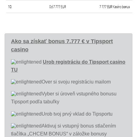
Ako sa získať bonus 7.777 € v Tipsport
casino
Urob registráciu do Tipsport casino
TU
Over si svoju registráciu mailom
Vyber si úroveň vstupného bonusu
Tipsport podľa tabuľky
Urob tvoj prvý vklad do Tipsportu
Aktivuj si vstupný bonus stlačením
tlačítka „CHCEM BONUS“ v záložke bonusy