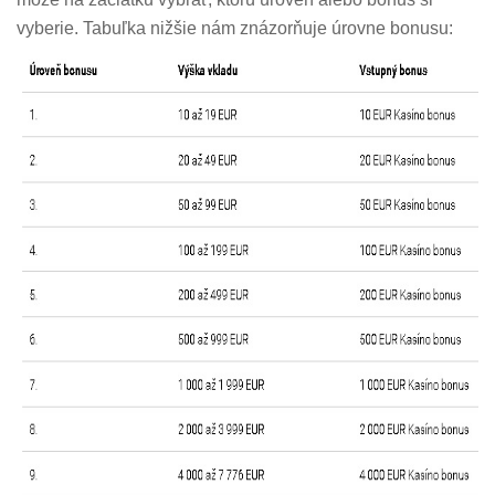
vyberie. Tabuľka nižšie nám znázorňuje úrovne bonusu: