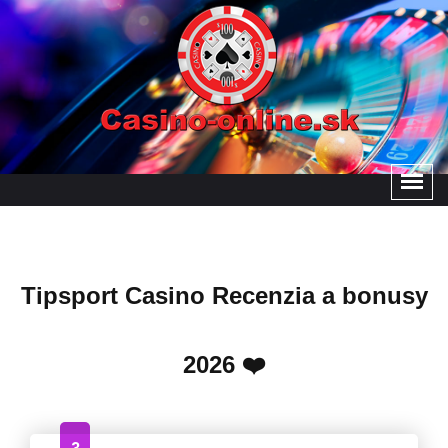
Tipsport Casino Recenzia a bonusy
2026 ❤️