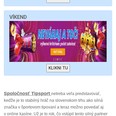
VÍKEND
Spoločnosť Tipsport
netreba veľa predstavovať,
keďže je to stabilný hráč na slovenskom trhu ako silná
značka v športovom tipovaní a teraz možno povedať aj
v online kasíne. Už je to rok, čo vstúpil tento silný partner