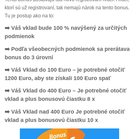
ktorí sú už registrovaní, tak nemajú nárok na tento bonus.
Tu je postup ako na to:
➡️ Váš vklad bude 100 % navýšený za určitých
podmienok
➡️ Podľa všeobecných podmienok sa prerátava
bonus do 3 úrovní
➡️ Váš Vklad do 100 Euro – je potrebné otočiť
1200 Euro, aby ste získali 100 Euro spať
➡️ Váš Vklad do 400 Euro – Je potrebné otočiť
vklad a plus bonusovú čiastku 8 x
➡️ Váš Vklad nad 400 Euro Je potrebné otočiť
vklad a plus bonusovú čiastku 10 x