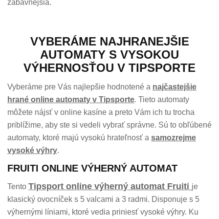
zábavnejšia.
VYBERÁME NAJHRANEJŠIE
AUTOMATY S VYSOKOU
VÝHERNOSŤOU V TIPSPORTE
Vyberáme pre Vás najlepšie hodnotené a
najčastejšie
hrané online automaty v Tipsporte
. Tieto automaty
môžete nájsť v online kasíne a preto Vám ich tu trocha
priblížime, aby ste si vedeli vybrať správne. Sú to obľúbené
automaty, ktoré majú vysokú hrateľnosť a
samozrejme
vysoké výhry
.
FRUITI ONLINE VÝHERNÝ AUTOMAT
Tipsport online výherný automat Fruiti
Tento
je
klasický ovocníček s 5 valcami a 3 radmi. Disponuje s 5
výhernými líniami, ktoré vedia priniesť vysoké výhry. Ku