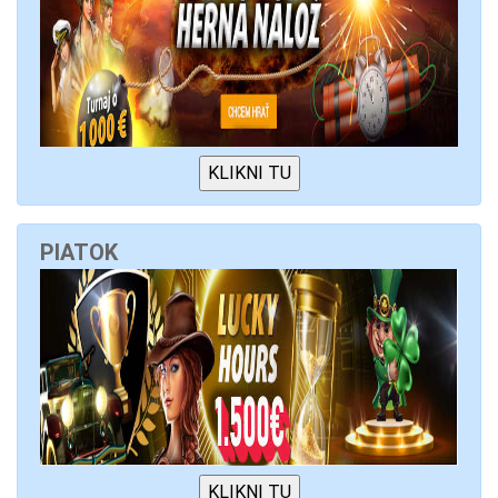
PIATOK