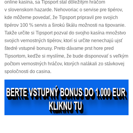
online kasína, sa Tipsport stal dôležitým hráčom
v slovenskom hazarde. Nehovoriac o servise pre tipérov,
kde môžeme povedať, že Tipsport pripravil pre svojich
tipérov 100 % servis a širokú škálu možnosti na tipovanie.
Takže určite si Tipsport pozval do svojho kasína množstvo
svojich vernostných tipérov, ktorí si určite nenechajú ujsť
štedré vstupné bonusy. Preto dávame prst hore pred
Tipsortom, keďže si myslíme, že bude disponovať s veľkým
počtom vernostných hráčov, ktorých nalákali zo stávkovej
spoločnosti do casina.