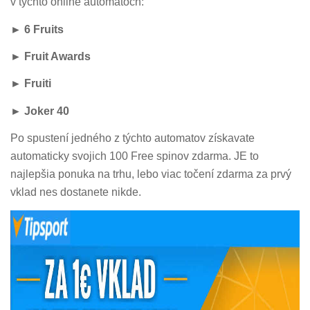
v týchto online automatoch:
► 6 Fruits
► Fruit Awards
► Fruiti
► Joker 40
Po spustení jedného z týchto automatov získavate
automaticky svojich 100 Free spinov zdarma. JE to
najlepšia ponuka na trhu, lebo viac točení zdarma za prvý
vklad nes dostanete nikde.