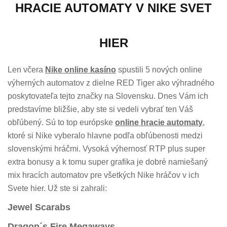
HRACIE AUTOMATY V NIKE SVET
HIER
Len včera
Nike online kasíno
spustili 5 nových online
výherných automatov z dielne RED Tiger ako výhradného
poskytovateľa tejto značky na Slovensku. Dnes Vám ich
predstavíme bližšie, aby ste si vedeli vybrať ten Váš
obľúbený. Sú to top európske
online hracie automaty
,
ktoré si Nike vyberalo hlavne podľa obľúbenosti medzi
slovenskými hráčmi. Vysoká výhernosť RTP plus super
extra bonusy a k tomu super grafika je dobré namiešaný
mix hracích automatov pre všetkých Nike hráčov v ich
Svete hier. Už ste si zahrali:
Jewel Scarabs
Dragon´s Fire Megaways