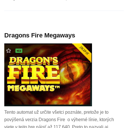
Dragons Fire Megaways
Tento automat už určite všetci poznáte, pretože je to
povýšená verzia Dragons Fire o výherné línie, ktorých
viete v tejto hre nájsť až 117.640. Preto to nazvali aj