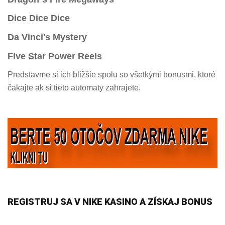
Dice Dice Dice
Da Vinci's Mystery
Five Star Power Reels
Predstavme si ich bližšie spolu so všetkými bonusmi, ktoré
čakajte ak si tieto automaty zahrajete.
REGISTRUJ SA V NIKE KASINO A ZÍSKAJ BONUS