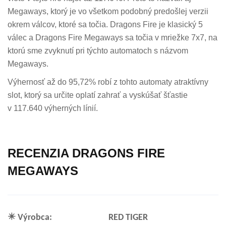
Megaways, ktorý je vo všetkom podobný predošlej verzii
okrem válcov, ktoré sa točia. Dragons Fire je klasický 5
válec a Dragons Fire Megaways sa točia v mriežke 7x7, na
ktorú sme zvyknutí pri týchto automatoch s názvom
Megaways.
Výhernosť až do 95,72% robí z tohto automaty atraktívny
slot, ktorý sa určite oplatí zahrať a vyskúšať šťastie
v 117.640 výherných línií.
RECENZIA DRAGONS FIRE
MEGAWAYS
✴️
Výrobca: RED TIGER