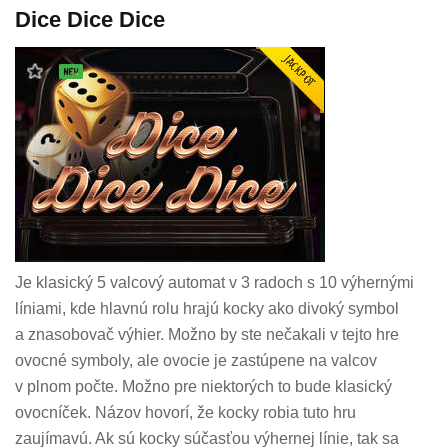
Dice Dice Dice
Je klasický 5 valcový automat v 3 radoch s 10 výhernými
líniami, kde hlavnú rolu hrajú kocky ako divoký symbol
a znasobovač výhier. Možno by ste nečakali v tejto hre
ovocné symboly, ale ovocie je zastúpene na valcov
v plnom počte. Možno pre niektorých to bude klasický
ovocníček. Názov hovorí, že kocky robia tuto hru
zaujímavú. Ak sú kocky súčasťou výhernej línie, tak sa