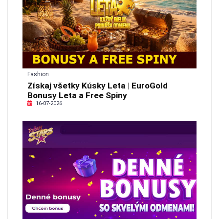
Fashion
Získaj všetky Kúsky Leta | EuroGold
Bonusy Leta a Free Spiny
16-07-2026