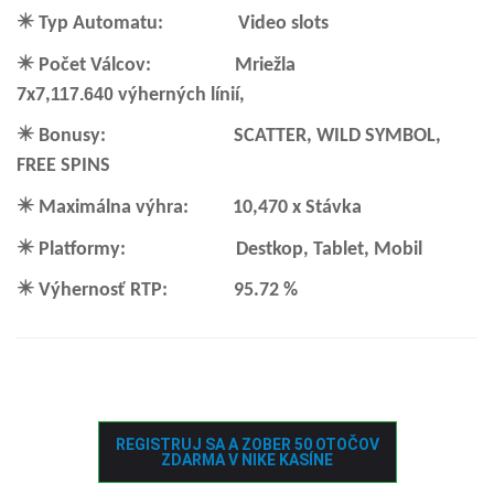
✴️
Typ Automatu: Video slots
✴️
Počet Válcov: Mriežla
7x7,
117.640
výherných línií,
✴️
️ Bonusy: SCATTER, WILD SYMBOL,
FREE SPINS
✴️
Maximálna výhra: 10,470 x Stávka
✴️
️ Platformy: Destkop, Tablet, Mobil
✴️
️ Výhernosť RTP: 95.72 %
REGISTRUJ SA A ZOBER 50 OTOČOV
ZDARMA V NIKE KASÍNE