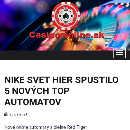
NIKE SVET HIER SPUSTILO
5 NOVÝCH TOP
AUTOMATOV
23-02-2021
Nové online automaty z dielne Red Tiger.