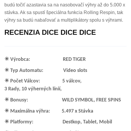
budú točiť azastavia sa na nasobovačí výhry až do 5.000 x
stávka. Ak sa spustí špeciálna funkcia Rolling Respin, tak
výhry sa budú nabaľovať a multiplikátory spolu s výhrami.
RECENZIA DICE DICE DICE
✴️
Výrobca: RED TIGER
✴️
Typ Automatu: Video slots
✴️
Počet Válcov: 5 válcov,
3 Rady,
10
výherných línií,
✴️
️ Bonusy: WILD SYMBOL, FREE SPINS
✴️
Maximálna výhra: 5.497 x Stávka
✴️
️ Platformy: Destkop, Tablet, Mobil