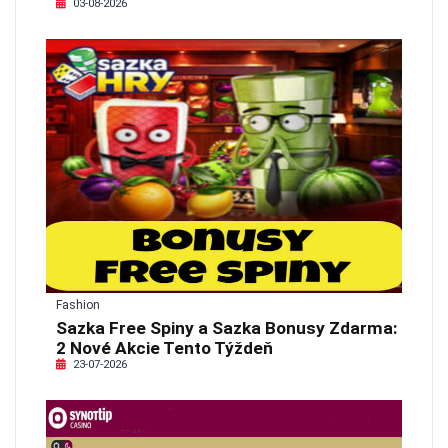
03-08-2026
Fashion
Sazka Free Spiny a Sazka Bonusy Zdarma:
2 Nové Akcie Tento Týždeň
23-07-2026