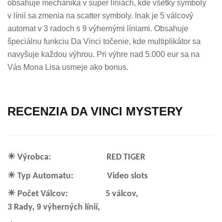
obsahuje mechanika v super líniách, kde všetky symboly
v línií sa zmenia na scatter symboly. Inak je 5 válcový
automat v 3 radoch s 9 výhernými líniami. Obsahuje
špeciálnu funkciu Da Vinci točenie, kde multiplikátor sa
navyšuje každou výhrou. Pri výhre nad 5.000 eur sa na
Vás Mona Lisa usmeje ako bonus.
RECENZIA DA VINCI MYSTERY
✴️ Výrobca: RED TIGER
✴️ Typ Automatu: Video slots
✴️ Počet Válcov: 5 válcov,
3 Rady,
9
výherných línií,