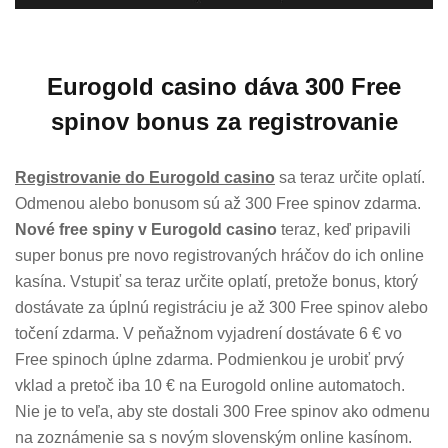
Eurogold casino dáva 300 Free
spinov bonus za registrovanie
Registrovanie do Eurogold casino
sa teraz určite oplatí.
Odmenou alebo bonusom sú až 300 Free spinov zdarma.
Nové free spiny v Eurogold casino
teraz, keď pripavili
super bonus pre novo registrovaných hráčov do ich online
kasína. Vstupiť sa teraz určite oplatí, pretože bonus, ktorý
dostávate za úplnú registráciu je až 300 Free spinov alebo
točení zdarma. V peňažnom vyjadrení dostávate 6 € vo
Free spinoch úplne zdarma. Podmienkou je urobiť prvý
vklad a pretoč iba 10 € na Eurogold online automatoch.
Nie je to veľa, aby ste dostali 300 Free spinov ako odmenu
na zoznámenie sa s novým slovenským online kasínom.