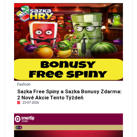
Fashion
Sazka Free Spiny a Sazka Bonusy Zdarma:
2 Nové Akcie Tento Týždeň
23-07-2026