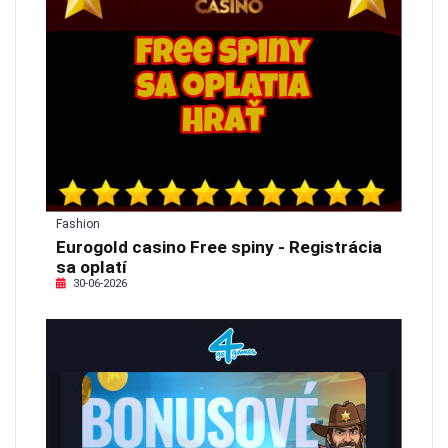
Fashion
Eurogold casino Free spiny - Registrácia
sa oplatí
30-06-2026