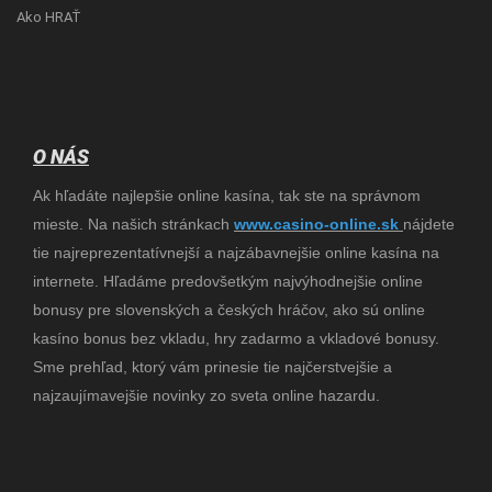
Ako HRAŤ
O NÁS
Ak hľadáte najlepšie online kasína, tak ste na správnom
mieste. Na našich stránkach
www.
casino-online.sk
nájdete
tie najreprezentatívnejší a najzábavnejšie online kasína na
internete. Hľadáme predovšetkým najvýhodnejšie online
bonusy pre slovenských a českých hráčov, ako sú online
kasíno bonus bez vkladu, hry zadarmo a vkladové bonusy.
Sme prehľad, ktorý vám prinesie tie najčerstvejšie a
najzaujímavejšie novinky zo sveta online hazardu.