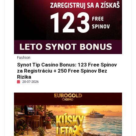
Fashion
Synot Tip Casino Bonus: 123 Free Spinov
za Registráciu + 250 Free Spinov Bez
Rizika
20-07-2026