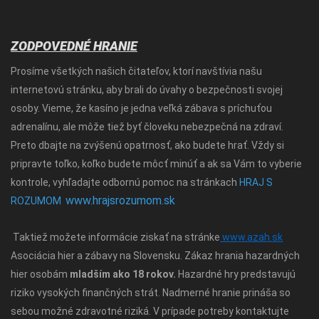
ZODPOVEDNÉ HRANIE
Prosíme všetkých našich čitateľov, ktorí navštívia našu
internetovú stránku, aby brali do úvahy o bezpečnosti svojej
osoby. Vieme, že kasíno je jedna veľká zábava s príchuťou
adrenalínu, ale môže tiež byť človeku nebezpečná na zdraví.
Preto dbajte na zvýšenú opatrnosť, ako budete hrať. Vždy si
pripravte toľko, koľko budete môcť minúť a ak sa Vám to vyberie
kontrole, vyhľadajte odbornú pomoc na stránkach
HRAJ S
www.hrajsrozumom.sk
ROZUMOM
Taktiež možete informácie ziskať na stránke
www.azah.sk
Asociácia hier a zábavy na Slovensku. Zákaz hrania hazardných
hier osobám
mladším ako 18 rokov.
Hazardné hry predstavujú
riziko vysokých finančných strát. Nadmerné hranie prináša so
sebou možné zdravotné riziká. V prípade potreby kontaktujte