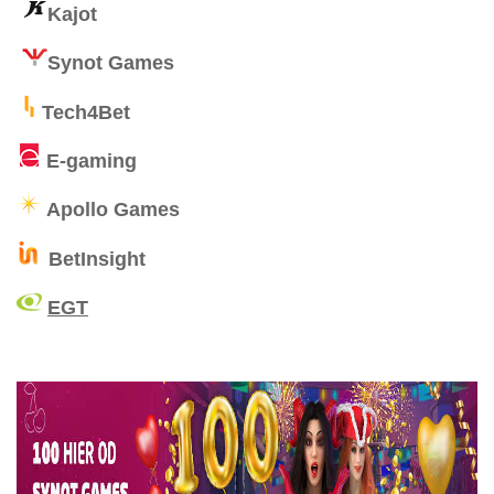
Kajot
Synot Games
Tech4Bet
E-gaming
Apollo Games
BetInsight
EGT