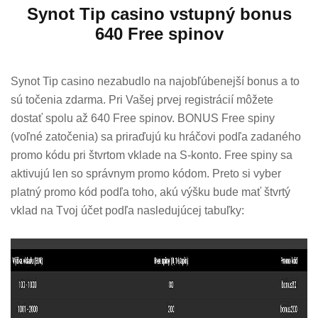
Synot Tip casino vstupný bonus
640 Free spinov
Synot Tip casino nezabudlo na najobľúbenejší bonus a to
sú točenia zdarma. Pri Vašej prvej registrácií môžete
dostať spolu až 640 Free spinov.
BONUS Free spiny
(voľné zatočenia) sa priraďujú ku hráčovi podľa zadaného
promo kódu pri štvrtom vklade na S-konto. Free spiny sa
aktivujú len so správnym promo kódom. Preto si vyber
platný promo kód podľa toho, akú výšku bude mať štvrtý
vklad na Tvoj účet podľa nasledujúcej tabuľky: