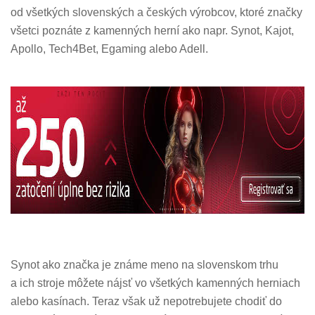
od všetkých slovenských a českých výrobcov, ktoré značky
všetci poznáte z kamenných herní ako napr. Synot, Kajot,
Apollo, Tech4Bet,
Egaming
alebo Adell.
Synot ako značka je známe meno na slovenskom trhu
a ich stroje môžete nájsť vo všetkých kamenných herniach
alebo kasínach. Teraz však už nepotrebujete chodiť do