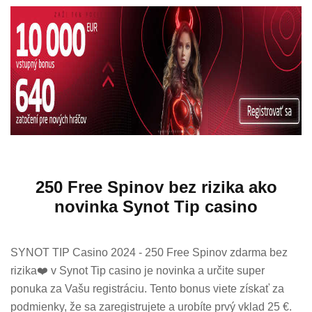
250 Free Spinov bez rizika ako
novinka Synot Tip casino
SYNOT TIP Casino 2024 - 250 Free Spinov zdarma bez
rizika❤️ v
Synot Tip casino je novinka
a určite super
ponuka za Vašu registráciu. Tento bonus viete získať za
podmienky, že sa zaregistrujete a urobíte prvý vklad 25 €.