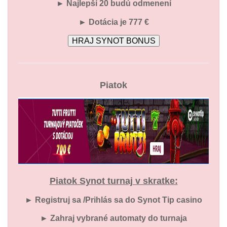
► Najlepší 20 budú odmenení
► Dotácia je 777 €
Piatok
Piatok Synot turnaj v skratke:
► Registruj sa /Prihlás sa do Synot Tip casino
► Zahraj vybrané automaty do turnaja