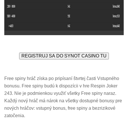
Free spiny hráč získa po pripísaní štvrtej časti Vstupného
bonusu. Free spiny budú k dispozícii v hre Respin Joker
243. Nie je podmienkou využiť všetky
Free spiny naraz.
Každý nový hráč má nárok na všetky dostupné bonusy pre
nových hráčov: vstupný bonus, free spiny a bezrizikové
zatočenia.