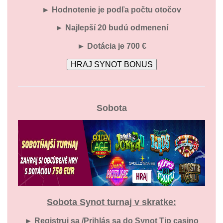
► Hodnotenie je podľa počtu otočov
► Najlepší 20 budú odmenení
► Dotácia je 700 €
Sobota
Sobota Synot turnaj v skratke:
► Registruj sa /Prihlás sa do Synot Tip casino