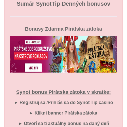
Sumár SynotTip Denných bonusov
Bonusy Zdarma Pirátska zátoka
Synot bonus Pirátska zátoka v skratke:
► Registruj sa /Prihlás sa do Synot Tip casino
► Klikni banner Pirátska zátoka
► Otvorí sa ti aktuálny bonus na daný deň