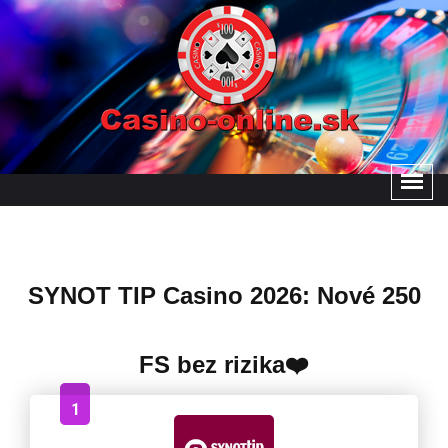
SYNOT TIP Casino 2026: Nové 250
FS bez rizika
❤️
1