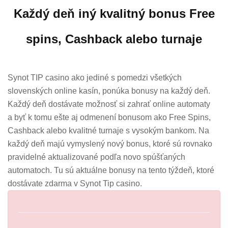
Každý deň iný kvalitný bonus Free
spins, Cashback alebo turnaje
Synot TIP casino ako jediné s pomedzi všetkých
slovenských online kasín, ponúka
bonusy na každý deň
.
Každý deň dostávate možnosť si zahrať online automaty
a byť k tomu ešte aj odmenení bonusom ako
Free Spins
,
Cashback alebo kvalitné turnaje s vysokým bankom. Na
každý deň majú vymyslený nový bonus, ktoré sú rovnako
pravidelné aktualizované podľa novo spúšťaných
automatoch. Tu sú aktuálne bonusy na tento týždeň, ktoré
dostávate zdarma v Synot Tip casino.