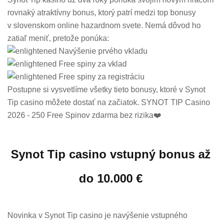
rovnaký
atraktívny bonus
, ktorý patrí medzi top bonusy
v slovenskom online hazardnom svete. Nemá dôvod ho
zatiaľ meniť, pretože ponúka:
Navýšenie prvého vkladu
Free spiny za vklad
Free spiny za registráciu
Postupne si vysvetlíme všetky tieto bonusy, ktoré v Synot
Tip casino môžete dostať na začiatok. SYNOT TIP Casino
2026 - 250 Free Spinov zdarma bez rizika❤️
Synot Tip casino vstupný bonus až
do 10.000 €
Novinka v Synot Tip casino
je navýšenie vstupného