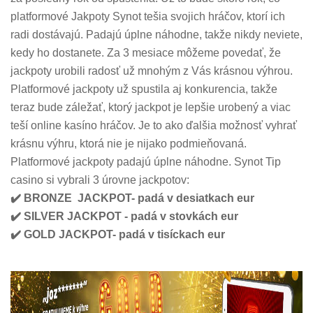
platformové Jakpoty Synot tešia svojich hráčov, ktorí ich
radi dostávajú. Padajú úplne náhodne, takže nikdy neviete,
kedy ho dostanete. Za 3 mesiace môžeme povedať, že
jackpoty urobili radosť už mnohým z Vás krásnou výhrou.
Platformové jackpoty už spustila aj konkurencia, takže
teraz bude záležať, ktorý jackpot je lepšie urobený a viac
teší online kasíno hráčov. Je to ako ďalšia možnosť vyhrať
krásnu výhru, ktorá nie je nijako podmieňovaná.
Platformové jackpoty
padajú úplne náhodne. Synot Tip
casino si vybrali 3 úrovne jackpotov:
✔️ BRONZE JACKPOT- padá v desiatkach eur
✔️ SILVER JACKPOT - padá v stovkách eur
✔️ GOLD JACKPOT- padá v tisíckach eur