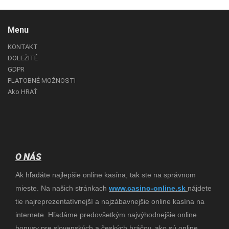
Menu
KONTAKT
DOLEŽITÉ
GDPR
PLATOBNÉ MOŽNOSTI
Ako HRAŤ
O NÁS
Ak hľadáte najlepšie online kasína, tak ste na správnom
mieste. Na našich stránkach
www.
casino-online.sk
nájdete
tie najreprezentatívnejší a najzábavnejšie online kasína na
internete. Hľadáme predovšetkým najvýhodnejšie online
bonusy pre slovenských a českých hráčov, ako sú online