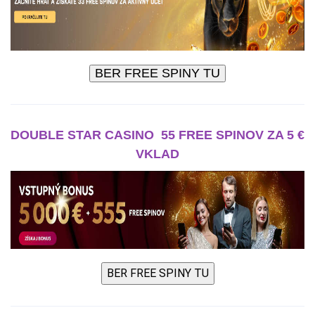
DOUBLE STAR CASINO 55 FREE SPINOV ZA 5 €
VKLAD