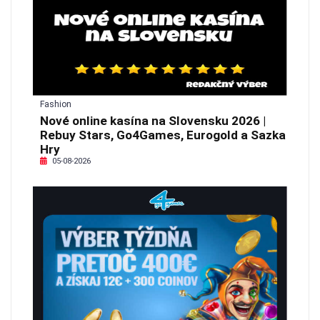
Fashion
Nové online kasína na Slovensku 2026 |
Rebuy Stars, Go4Games, Eurogold a Sazka
Hry
05-08-2026