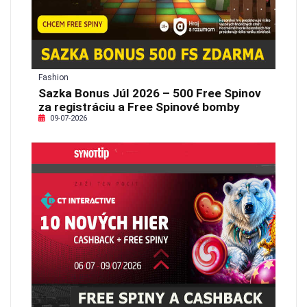
Fashion
Sazka Bonus Júl 2026 – 500 Free Spinov
za registráciu a Free Spinové bomby
09-07-2026