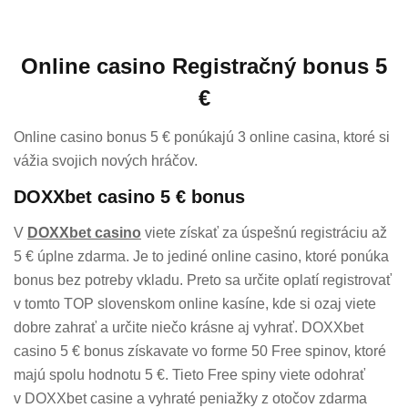
Online casino Registračný bonus 5
€
Online casino bonus 5 € ponúkajú 3 online casina, ktoré si
vážia svojich nových hráčov.
DOXXbet casino 5 € bonus
V
DOXXbet casino
viete získať za úspešnú registráciu až
5 € úplne zdarma. Je to jediné online casino, ktoré ponúka
bonus bez potreby vkladu. Preto sa určite oplatí registrovať
v tomto TOP slovenskom online kasíne, kde si ozaj viete
dobre zahrať a určite niečo krásne aj vyhrať. DOXXbet
casino 5 € bonus získavate vo forme 50 Free spinov, ktoré
majú spolu hodnotu 5 €. Tieto Free spiny viete odohrať
v DOXXbet casine a vyhraté peniažky z otočov zdarma