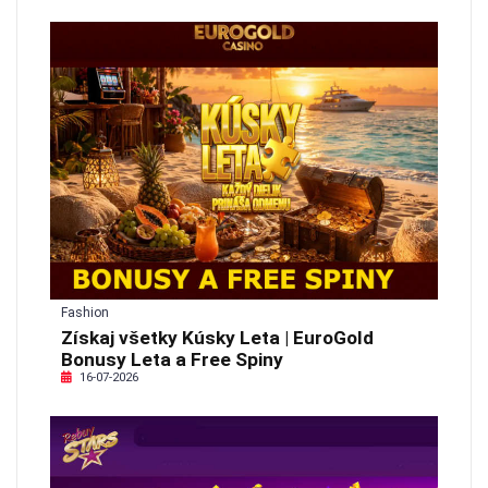
Fashion
Získaj všetky Kúsky Leta | EuroGold
Bonusy Leta a Free Spiny
16-07-2026