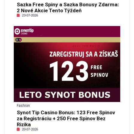
Sazka Free Spiny a Sazka Bonusy Zdarma:
2 Nové Akcie Tento Týždeň
23-07-2026
Fashion
Synot Tip Casino Bonus: 123 Free Spinov
za Registráciu + 250 Free Spinov Bez
Rizika
20-07-2026