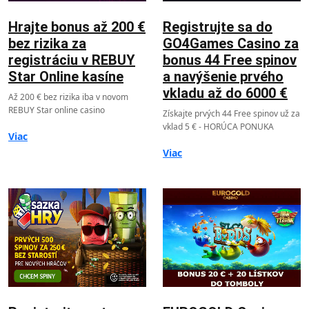
Hrajte bonus až 200 €
Registrujte sa do
bez rizika za
GO4Games Casino za
registráciu v REBUY
bonus 44 Free spinov
Star Online kasíne
a navýšenie prvého
vkladu až do 6000 €
Až 200 € bez rizika iba v novom
REBUY Star online casino
Získajte prvých 44 Free spinov už za
vklad 5 € - HORÚCA PONUKA
Viac
Viac