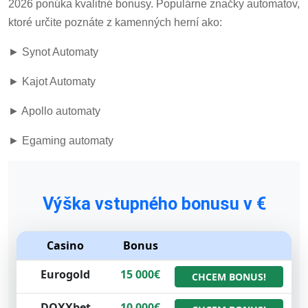
2026 ponúka kvalitné bonusy. Populárne značky automatov,
ktoré určite poznáte z kamenných herní ako:
► Synot Automaty
► Kajot Automaty
► Apollo automaty
► Egaming automaty
Výška vstupného bonusu v €
Casino
Bonus
Eurogold
15 000€
CHCEM BONUS!
DOXXbet
10 000€