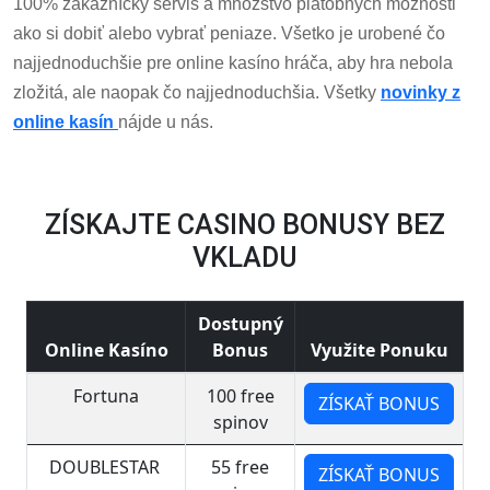
100% zákaznícky servis a množstvo platobných možnosti
ako si dobiť alebo vybrať peniaze. Všetko je urobené čo
najjednoduchšie pre online kasíno hráča, aby hra nebola
zložitá, ale naopak čo najjednoduchšia. Všetky
novinky z
online kasín
nájde u nás.
ZÍSKAJTE CASINO BONUSY BEZ
VKLADU
Dostupný
Online Kasíno
Bonus
Využite Ponuku
Fortuna
100 free
ZÍSKAŤ BONUS
spinov
DOUBLESTAR
55 free
ZÍSKAŤ BONUS