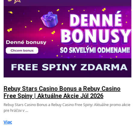
Rebuy Stars Casino Bonus a Rebuy Casino
Free Spiny | Aktuálne Akcie Júl 2026
Rebuy Stars Casino Bonus a Rebuy Casino Free Spiny: Aktuálne promo akcie
pre hráčov v ...
Viac