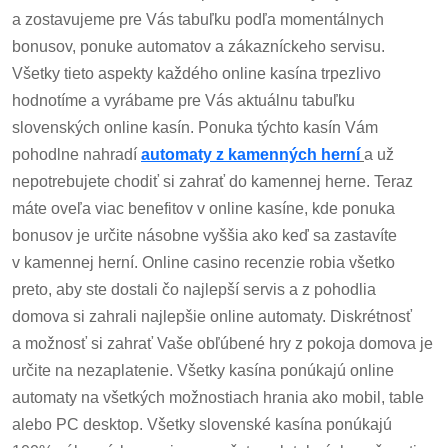
a zostavujeme pre Vás tabuľku podľa momentálnych
bonusov, ponuke automatov a zákazníckeho servisu.
Všetky tieto aspekty každého online kasína trpezlivo
hodnotíme a vyrábame pre Vás aktuálnu tabuľku
slovenských online kasín. Ponuka týchto kasín Vám
pohodlne nahradí
automaty z kamenných herní
a už
nepotrebujete chodiť si zahrať do kamennej herne. Teraz
máte oveľa viac benefitov v online kasíne, kde ponuka
bonusov je určite násobne vyššia ako keď sa zastavíte
v kamennej herní. Online casino recenzie robia všetko
preto, aby ste dostali čo najlepší servis a z pohodlia
domova si zahrali najlepšie online automaty. Diskrétnosť
a možnosť si zahrať Vaše obľúbené hry z pokoja domova je
určite na nezaplatenie. Všetky kasína ponúkajú online
automaty na všetkých možnostiach hrania ako mobil, table
alebo PC desktop. Všetky slovenské kasína ponúkajú