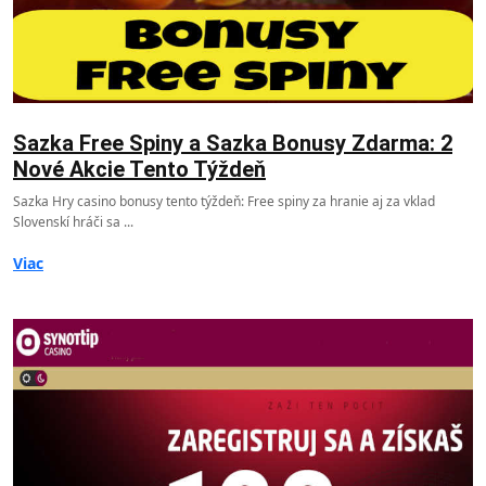
Sazka Free Spiny a Sazka Bonusy Zdarma: 2
Nové Akcie Tento Týždeň
Sazka Hry casino bonusy tento týždeň: Free spiny za hranie aj za vklad
Slovenskí hráči sa ...
Viac