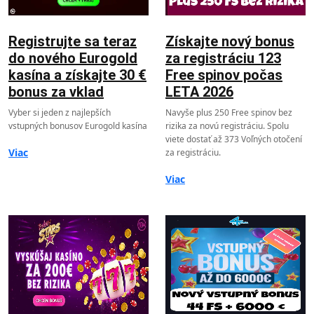
Registrujte sa teraz
Získajte nový bonus
do nového Eurogold
za registráciu 123
kasína a získajte 30 €
Free spinov počas
bonus za vklad
LETA 2026
Vyber si jeden z najlepších
Navyše plus 250 Free spinov bez
vstupných bonusov Eurogold kasína
rizika za novú registráciu. Spolu
viete dostať až 373 Voľných otočení
Viac
za registráciu.
Viac