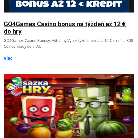
GO4Games Casino bonus na týždeň až 12 €
do hry
GO4Games Casino Bonusy: Aktuálny Výber týždňa prináša 12 € kredit a 300
Coinov každý deň Ak ...
Viac