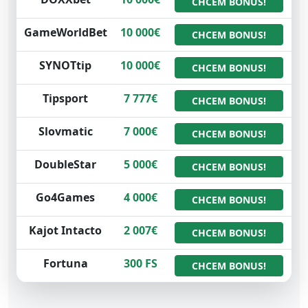
CHCEM BONUS!
GameWorldBet
10 000€
CHCEM BONUS!
SYNOTtip
10 000€
CHCEM BONUS!
Tipsport
7 777€
CHCEM BONUS!
Slovmatic
7 000€
CHCEM BONUS!
DoubleStar
5 000€
CHCEM BONUS!
Go4Games
4 000€
CHCEM BONUS!
Kajot Intacto
2 007€
CHCEM BONUS!
Fortuna
300 FS
CHCEM BONUS!