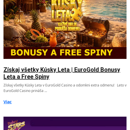
Získaj všetky Kúsky Leta | EuroGold Bonusy
Leta a Free Spiny
Získaj všetky Kúsky Leta v EuroGold Casino a odomkni extra odmenu! Leto v
EuroGold Casino prináša ...
Viac