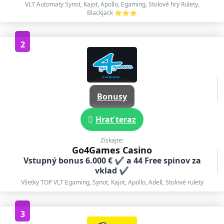
VLT Automaty Synot, Kajot, Apollo, Egaming, Stolové hry Rulety,
Blackjack ⭐⭐⭐
2
Bonusy
Hrať teraz
Získajte:
Go4Games Casino
Vstupný bonus 6.000 € ✔️ a 44 Free spinov za
vklad ✔️
Všetky TOP VLT Egaming, Synot, Kajot, Apollo, Adell, Stolové rulety
3