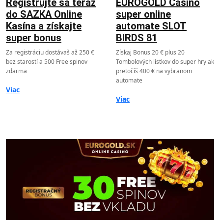
Registrujte sa teraz
EUROGOLD Casino
do SAZKA Online
super online
Kasína a získajte
automate SLOT
super bonus
BIRDS 81
Za registráciu dostávaš až 250 €
Získaj Bonus 20 € plus 20
bez starostí a 500 Free spinov
Tombolových lístkov do super hry ak
zdarma
pretočíš 400 € na vybranom
automate
Viac
Viac