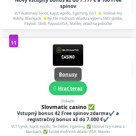
spinov
VLT Automaty Synot, Kajot, Apollo, Egaming, EGT, ⭐ Stolové hry
Rulety, Blackjack. ⭐Rýchle možnosti vkladu a výberu SMS platba,
Payout, Skrill, Payout,VISA, Master, vklad na pobočke
11
Bonusy
Hrať teraz
Získajte:
Slovmatic casino ✅
Vstupný bonus 42 Free spinov zdarma✔️ a
registračný bonus až do 7.000 €✔️
VLT Synot, Kajot, Apollo, Tech4Bet, Egaming. ✅ Stolové hry ruleta a
blackjack. ✅ Široké možnosti vkladu VISA, Master