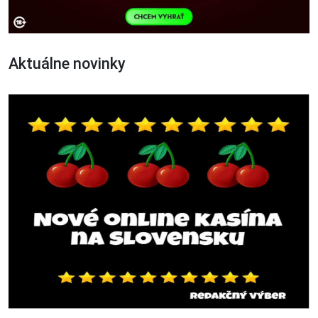
Aktuálne novinky