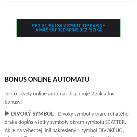
REGISTRUJ SA V SYNOT TIP KASINE
A MÁŠ 50 FREE SPINS BEZ RIZIKA
BONUS ONLINE AUTOMATU
Tento skvelý online automat disponuje 2 základne
bonusy:
▶️ DIVOKÝ SYMBOL
- Divoký symbol v tvare rohatého
draka dopĺňa všetky symboly okrem symbolu SCATTER.
Ak je na výhernej línii nakreslený 1 symbol DIVOKÉHO,