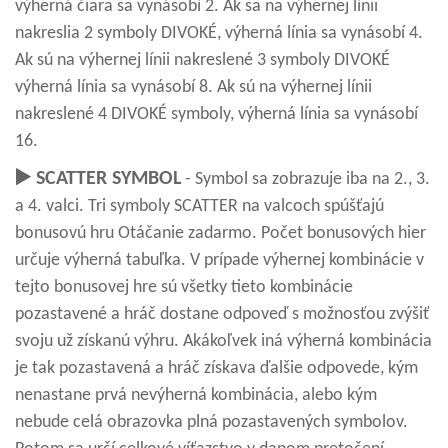
výherná čiara sa vynásobí 2. Ak sa na výhernej línii
nakreslia 2 symboly DIVOKÉ, výherná línia sa vynásobí 4.
Ak sú na výhernej línii nakreslené 3 symboly DIVOKÉ
výherná línia sa vynásobí 8. Ak sú na výhernej línii
nakreslené 4 DIVOKÉ symboly, výherná línia sa vynásobí
16.
▶️ SCATTER SYMBOL
- Symbol sa zobrazuje iba na 2., 3.
a 4. valci. Tri symboly SCATTER na valcoch spúšťajú
bonusovú hru Otáčanie zadarmo. Počet bonusových hier
určuje výherná tabuľka. V prípade výhernej kombinácie v
tejto bonusovej hre sú všetky tieto kombinácie
pozastavené a hráč dostane odpoveď s možnosťou zvýšiť
svoju už získanú výhru. Akákoľvek iná výherná kombinácia
je tak pozastavená a hráč získava ďalšie odpovede, kým
nenastane prvá nevýherná kombinácia, alebo kým
nebude celá obrazovka plná pozastavených symbolov.