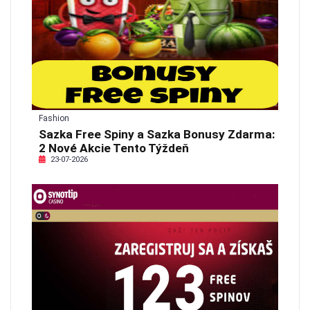
Fashion
Sazka Free Spiny a Sazka Bonusy Zdarma:
2 Nové Akcie Tento Týždeň
23-07-2026