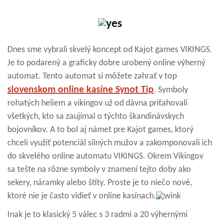
Dnes sme vybrali skvelý koncept od Kajot games VIKINGS.
Je to podarený a graficky dobre urobený online výherný
automat. Tento automat si môžete zahrať v top
slovenskom online kasíne Synot Tip
.
Symboly
rohatých heliem a vikingov už od dávna priťahovali
všetkých, kto sa zaujímal o týchto škandinávskych
bojovníkov. A to bol aj námet pre Kajot games, ktorý
chceli využiť potenciál silných mužov a zakomponovali ich
do skvelého online automatu VIKINGS. Okrem Vikingov
sa tešte na rôzne symboly v znamení tejto doby ako
sekery, náramky alebo štíty. Proste je to niečo nové,
ktoré nie je často vidieť v online kasínach.
Inak je to klasický 5 válec s 3 radmi a 20 výhernými