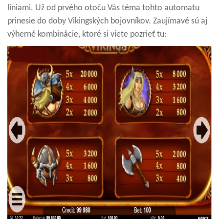
líniami. Už od prvého otoču Vás téma tohto automatu
prinesie do doby Vikingských bojovníkov. Zaujímavé sú aj
výherné kombinácie, ktoré si viete pozrieť tu: