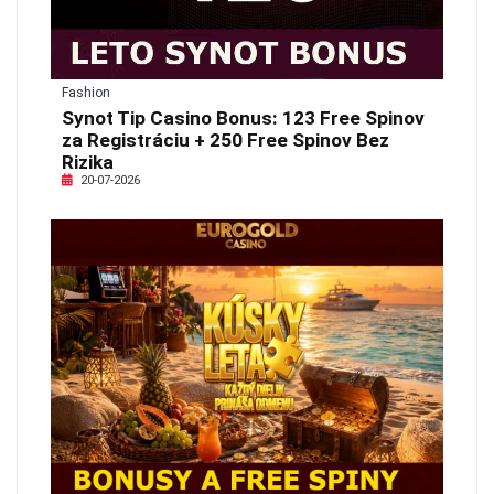
Fashion
Synot Tip Casino Bonus: 123 Free Spinov
za Registráciu + 250 Free Spinov Bez
Rizika
20-07-2026