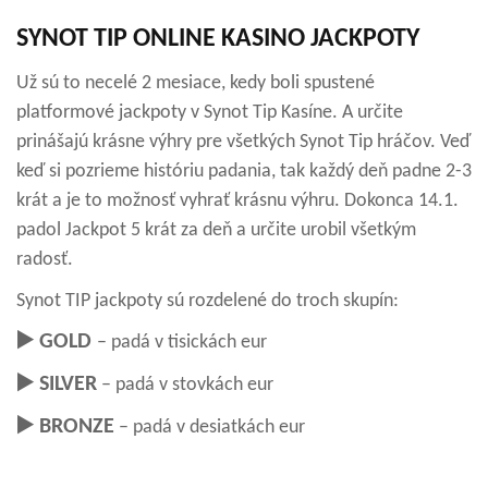
SYNOT TIP ONLINE KASINO JACKPOTY
Už sú to necelé 2 mesiace, kedy boli spustené
platformové jackpoty v Synot Tip Kasíne. A určite
prinášajú krásne výhry pre všetkých Synot Tip hráčov. Veď
keď si pozrieme históriu padania, tak každý deň padne 2-3
krát a je to možnosť vyhrať krásnu výhru. Dokonca 14.1.
padol Jackpot 5 krát za deň a určite urobil všetkým
radosť.
Synot TIP jackpoty sú rozdelené do troch skupín:
▶️ GOLD
– padá v tisickách eur
▶️ SILVER
– padá v stovkách eur
▶️ BRONZE
– padá v desiatkách eur