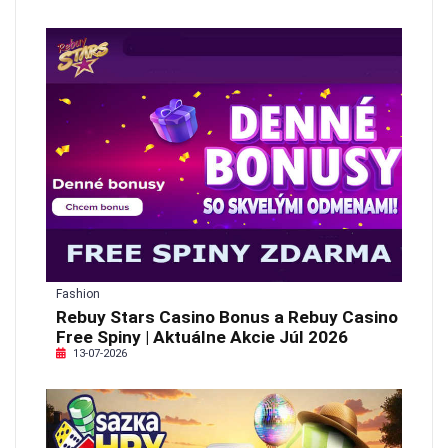
Fashion
Rebuy Stars Casino Bonus a Rebuy Casino
Free Spiny | Aktuálne Akcie Júl 2026
13-07-2026