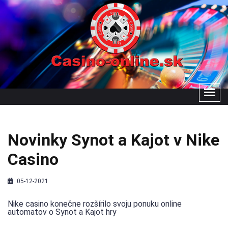
Novinky Synot a Kajot v Nike
Casino
05-12-2021
Nike casino konečne rozšírilo svoju ponuku online
automatov o Synot a Kajot hry