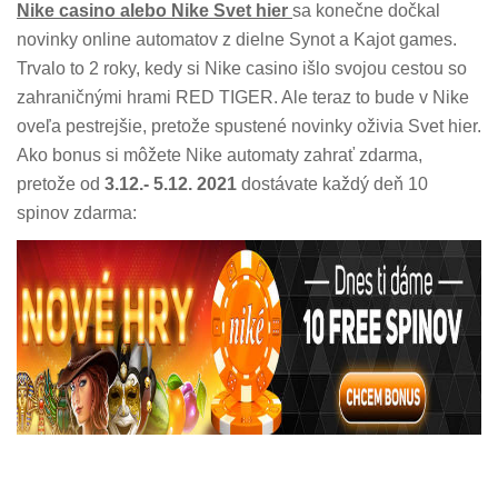
Nike casino alebo Nike Svet hier
sa konečne dočkal
novinky online automatov z dielne Synot a Kajot games.
Trvalo to 2 roky, kedy si Nike casino išlo svojou cestou so
zahraničnými hrami RED TIGER. Ale teraz to bude v Nike
oveľa pestrejšie, pretože spustené novinky oživia Svet hier.
Ako bonus si môžete Nike automaty zahrať zdarma,
pretože od
3.12.- 5.12. 2021
dostávate každý deň 10
spinov zdarma: