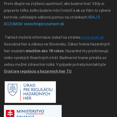
Preto dbajte na zvýšenú opatrnosť, ako budete hrať. Vždy si
pripravte toľko, koľko budete môcť minúť a ak sa Vám to vyberie
kontrole, vyhľadajte odbornú pomoc na stránkach
HRAJ S
www.hrajsrozumom.sk
ROZUMOM
Taktiež možete informácie ziskať na stránke
www.azah.sk
Asociácia hier a zábavy na Slovensku. Zákaz hrania hazardných
hier osobám
mladším ako 18 rokov.
Hazardné hry predstavujú
riziko vysokých finančných strát. Nadmerné hranie prináša so
sebou možné zdravotné riziká. V prípade potreby kontaktujte
Úrád pre reguláciu a hazarných hier TU
.