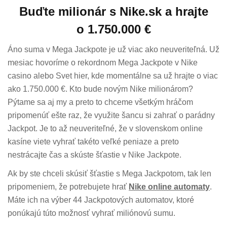
Buďte milionár s Nike.sk a hrajte
o 1.750.000 €
Áno suma v Mega Jackpote je už viac ako neuveriteľná. Už
mesiac hovoríme o rekordnom Mega Jackpote v Nike
casino alebo Svet hier, kde momentálne sa už hrajte o viac
ako 1.750.000 €. Kto bude novým Nike milionárom?
Pýtame sa aj my a preto to chceme všetkým hráčom
pripomenúť ešte raz, že využite šancu si zahrať o parádny
Jackpot. Je to až neuveriteľné, že v slovenskom online
kasíne viete vyhrať takéto veľké peniaze a preto
nestrácajte čas a skúste šťastie v Nike Jackpote.
Ak by ste chceli skúsiť šťastie s Mega Jackpotom, tak len
pripomeniem, že potrebujete hrať
Nike online automaty
.
Máte ich na výber 44 Jackpotových automatov, ktoré
ponúkajú túto možnosť vyhrať miliónovú sumu.