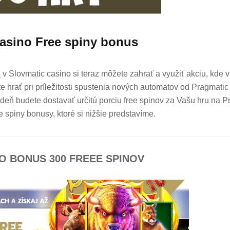
casino Free spiny bonus
s
v Slovmatic casino si teraz môžete zahrať a využiť akciu, kde v
 hrať pri príležitosti spustenia nových automatov od Pragmatic
 deň budete dostavať určitú porciu free spinov za Vašu hru na P
 spiny bonusy, ktoré si nižšie predstavíme.
O BONUS 300 FREEE SPINOV