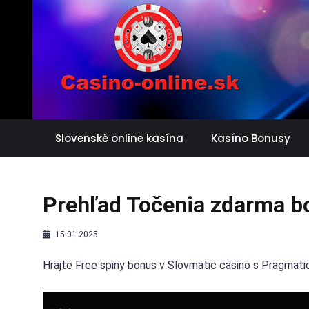
Slovenské online kasína
Kasíno Bonusy
Prehľad Točenia zdarma b
15-01-2025
Hrajte Free spiny bonus v Slovmatic casino s Pragmati