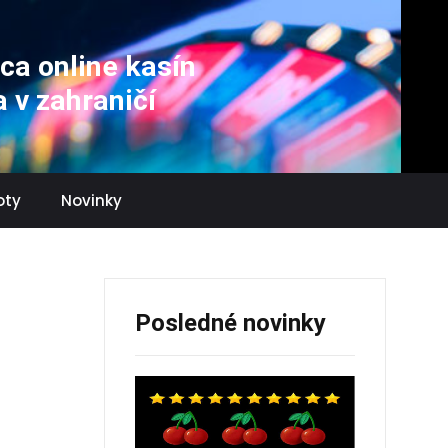
ca online kasín
 v zahraničí
oty
Novinky
Posledné novinky