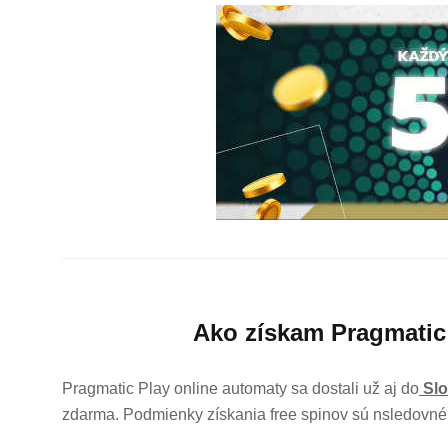
Ako získam Pragmatic
Pragmatic Play online automaty sa dostali už aj do
Slo
zdarma. Podmienky získania free spinov sú nsledovné