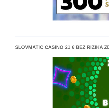
SLOVMATIC CASINO 21 € BEZ RIZIKA 