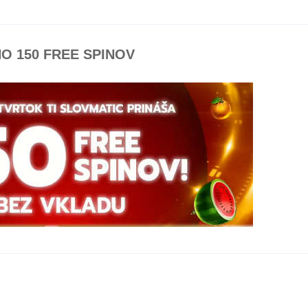
O 150 FREE SPINOV