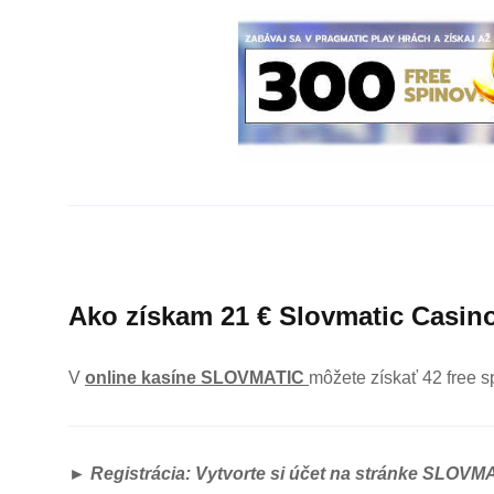
Ako získam 21 € Slovmatic Casino
V
online kasíne SLOVMATIC
môžete získať 42 free s
► Registrácia: Vytvorte si účet na stránke SLOVM