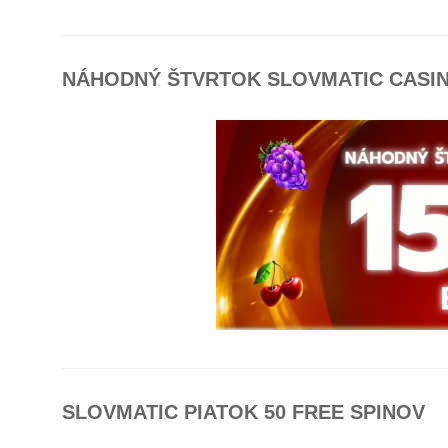
NÁHODNÝ ŠTVRTOK SLOVMATIC CASIN
SLOVMATIC PIATOK 50 FREE SPINOV