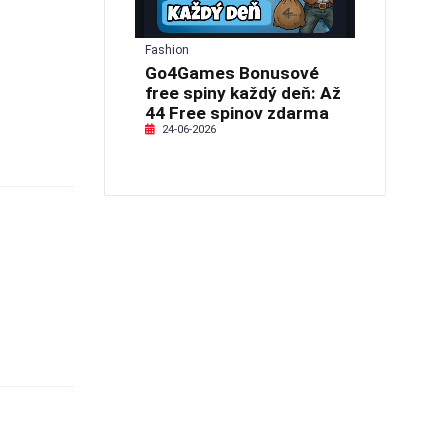
Fashion
Go4Games Bonusové
free spiny každý deň: Až
44 Free spinov zdarma
24-06-2026