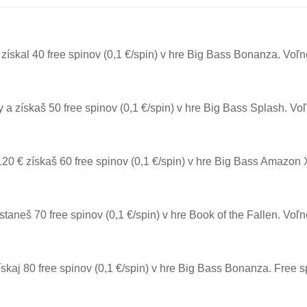
 získal 40 free spinov (0,1 €/spin) v hre Big Bass Bonanza. Voľn
 a získaš 50 free spinov (0,1 €/spin) v hre Big Bass Splash. Vo
20 € získaš 60 free spinov (0,1 €/spin) v hre Big Bass Amazon 
aneš 70 free spinov (0,1 €/spin) v hre Book of the Fallen. Voľn
skaj 80 free spinov (0,1 €/spin) v hre Big Bass Bonanza. Free s