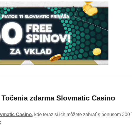
 Točenia zdarma Slovmatic Casino
vmatic Casino
, kde teraz si ich môžete zahrať s bonusom 300
: