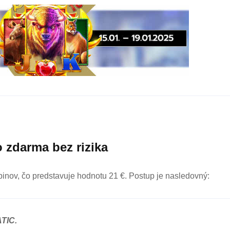
 zdarma bez rizika
pinov, čo predstavuje hodnotu 21 €. Postup je nasledovný:
ATIC.