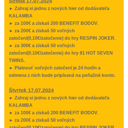
Streda 17.07.2024
►
Zahraj si jednu z nových hier od dodávateľa
KALAMBA
►
za 100€ a získaš 200 BENEFIT BODOV.
►
za 200€ a získaš 50 voľných
zatočení(0,10€/zatočenie) do hry RESPIN JOKER.
►
za 300€ a získaš 50 voľných
zatočení(0,10€/zatočenie) do hry 81 HOT SEVEN
TWINS.
►
Platnosť voľných zatočení je 24 hodín a
odmena z nich bude pripísaná na peňažné konto.
Štvrtok 17.07.2024
►
Zahraj si jednu z nových hier od dodávateľa
KALAMBA
►
za 100€ a získaš 200 BENEFIT BODOV.
►
za 200€ a získaš 50 voľných
zatočení(0,10€/zatočenie) do hry RESPIN JOKER.