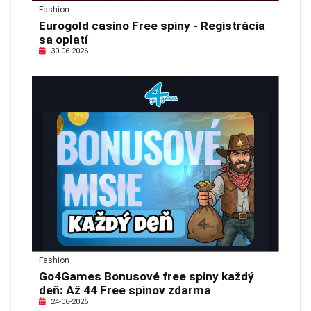
Fashion
Eurogold casino Free spiny - Registrácia
sa oplatí
30-06-2026
Fashion
Go4Games Bonusové free spiny každý
deň: Až 44 Free spinov zdarma
24-06-2026