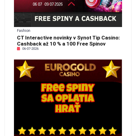
Fashion
CT Interactive novinky v Synot Tip Casino:
Cashback až 10 % a 100 Free Spinov
06-07-2026