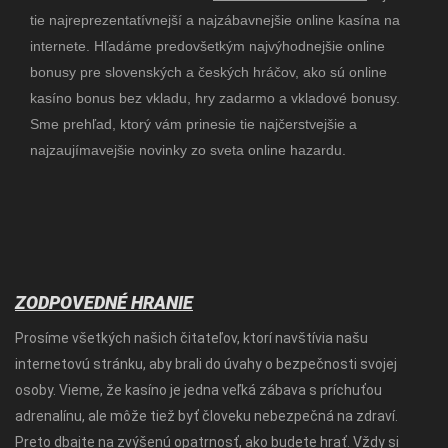
tie najreprezentatívnejší a najzábavnejšie online kasína na
internete. Hľadáme predovšetkým najvýhodnejšie online
bonusy pre slovenských a českých hráčov, ako sú online
kasíno bonus bez vkladu, hry zadarmo a vkladové bonusy.
Sme prehľad, ktorý vám prinesie tie najčerstvejšie a
najzaujímavejšie novinky zo sveta online hazardu.
ZODPOVEDNÉ HRANIE
Prosíme všetkých našich čitateľov, ktorí navštívia našu
internetovú stránku, aby brali do úvahy o bezpečnosti svojej
osoby. Vieme, že kasíno je jedna veľká zábava s príchuťou
adrenalínu, ale môže tiež byť človeku nebezpečná na zdraví.
Preto dbajte na zvýšenú opatrnosť, ako budete hrať. Vždy si