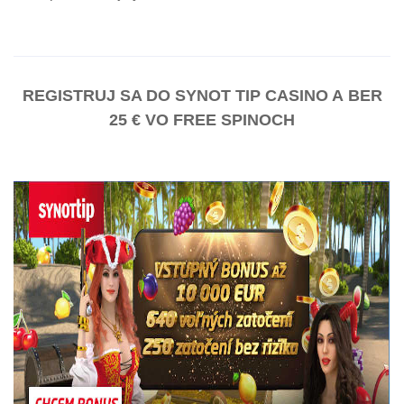
REGISTRUJ SA DO SYNOT TIP CASINO A BER
25 € VO FREE SPINOCH