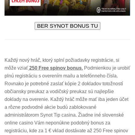
Každý nový hráč, ktorý splní požiadavky registrácie, si
môže vziať
250 Free spinov bonus.
Podmienkou je urobiť
plnú registráciu s overením mailu a telefónneho čísla.
Rovnako je potrebné zaslať kópie 2 dokladov totožností
občiansky preukaz a vodičský preukaz sú najlepšie
doklady na overenie. Každý hráč môže mať iba jeden účet
a rôzne podvodné akcie budú zablokované
administrátorom Synot Tip casina. Žiadne iné slovenské
online casino Vám neponúkne podobný bonus za
registráciu, kde za 1 € vklad dostávate až 250 Free spinov