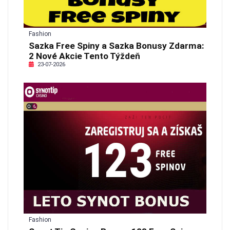
Fashion
Sazka Free Spiny a Sazka Bonusy Zdarma:
2 Nové Akcie Tento Týždeň
23-07-2026
Fashion