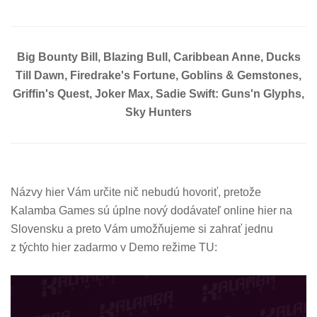
Big Bounty Bill, Blazing Bull, Caribbean Anne, Ducks
Till Dawn, Firedrake's Fortune, Goblins & Gemstones,
Griffin's Quest, Joker Max, Sadie Swift: Guns'n Glyphs,
Sky Hunters
Názvy hier Vám určite nič nebudú hovoriť, pretože
Kalamba Games sú úplne nový dodávateľ online hier na
Slovensku a preto Vám umožňujeme si zahrať jednu
z týchto hier zadarmo v Demo režime TU: