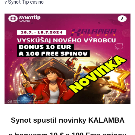
v Synot Tip casino
Synot spustil novinky KALAMBA