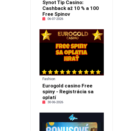
Synot Tip Casino:
Cashback až 10 % a 100
Free Spinov
06-07-2026
Fashion
Eurogold casino Free
spiny - Registrácia sa
oplatí
30-06-2026