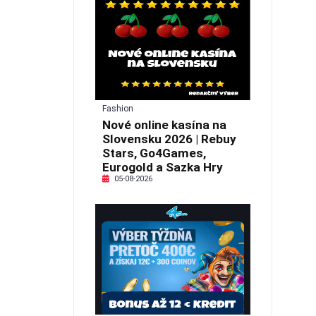
Fashion
Nové online kasína na
Slovensku 2026 | Rebuy
Stars, Go4Games,
Eurogold a Sazka Hry
05-08-2026