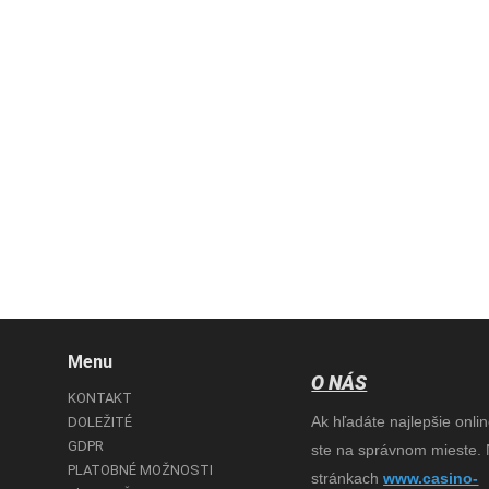
Menu
O NÁS
KONTAKT
Ak hľadáte najlepšie onlin
DOLEŽITÉ
GDPR
ste na správnom mieste. 
PLATOBNÉ MOŽNOSTI
stránkach
www.
casino-