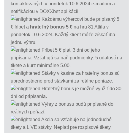
kontaktovaných v pondelok 10.6.2024 e-mailom a
notifikáciou v DOXXbet aplikácii.
Každému výhercovi bude pripísaný 5
€ fríbet a
hrateľný bonus 5 €
na hru 81 Attila v
pondelok 10.6.2024. Každý klient môže získať iba
jednu výhru.
Fríbet 5 € platí 3 dni od jeho
pripísania. Vzťahujú sa naň podmienky: 5 udalostí na
tikete a kurz minimálne 5.00.
Stávky v kasíne za hrateľný bonus sú
uprednostnené pred stávkami za reálne peniaze.
Hrateľný bonus je možné využiť do 30
dní od pripísania.
​​​​​​​ Výhry z bonusu budú pripísané do
reálnych peňazí.
​​​​​​​ Akcia sa vzťahuje na jednoduché
tikety a LIVE stávky. Neplatí pre rozpisové tikety,