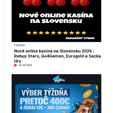
Fashion
Nové online kasína na Slovensku 2026 |
Rebuy Stars, Go4Games, Eurogold a Sazka
Hry
05-08-2026