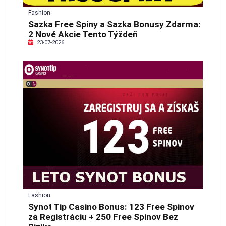
Fashion
Sazka Free Spiny a Sazka Bonusy Zdarma:
2 Nové Akcie Tento Týždeň
23-07-2026
Fashion
Synot Tip Casino Bonus: 123 Free Spinov
za Registráciu + 250 Free Spinov Bez