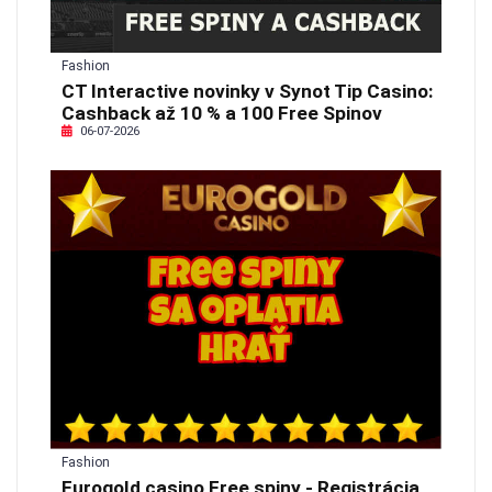
Fashion
CT Interactive novinky v Synot Tip Casino:
Cashback až 10 % a 100 Free Spinov
06-07-2026
Fashion
Eurogold casino Free spiny - Registrácia