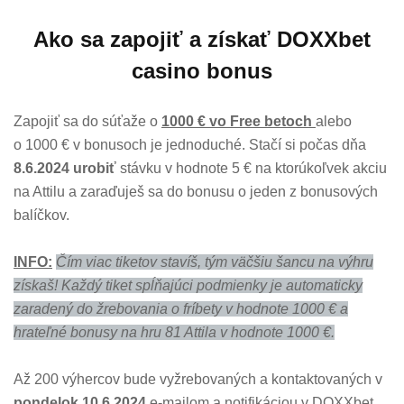
Ako sa zapojiť a získať DOXXbet
casino bonus
Zapojiť sa do súťaže o
1000 € vo Free betoch
alebo
o 1000 € v bonusoch je jednoduché. Stačí si počas dňa
8.6.2024 urobiť
stávku v hodnote 5 € na ktorúkoľvek akciu
na Attilu a zaraďuješ sa do bonusu o jeden z bonusových
balíčkov.
INFO:
Čím viac tiketov stavíš, tým väčšiu šancu na výhru
získaš! Každý tiket spĺňajúci podmienky je automaticky
zaradený do žrebovania o fríbety v hodnote 1000 € a
hrateľné bonusy na hru 81 Attila v hodnote 1000 €.
Až 200 výhercov bude vyžrebovaných a kontaktovaných v
pondelok 10.6.2024
e-mailom a notifikáciou v DOXXbet