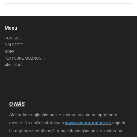
Menu
KONTAKT
DOLEŽITÉ
GDPR
PLATOBNÉ MOŽNOSTI
Ako HRAŤ
O NÁS
Ak hľadáte najlepšie online kasína, tak ste na správnom
mieste. Na našich stránkach
www.
casino-online.sk
nájdete
tie najreprezentatívnejší a najzábavnejšie online kasína na