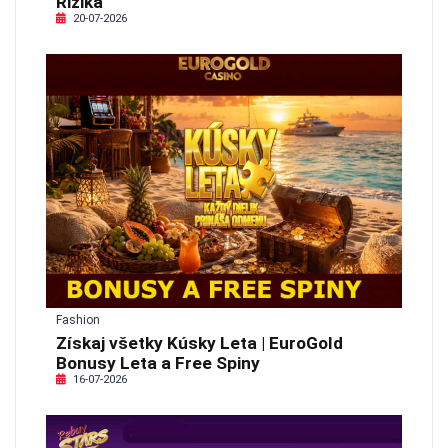
Rizika
20-07-2026
Fashion
Získaj všetky Kúsky Leta | EuroGold
Bonusy Leta a Free Spiny
16-07-2026