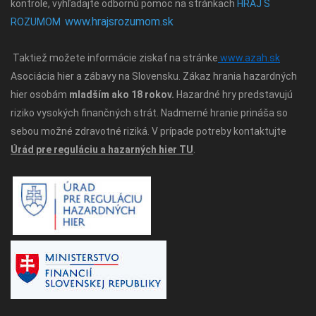
kontrole, vyhľadajte odbornú pomoc na stránkach
HRAJ S
www.hrajsrozumom.sk
ROZUMOM
Taktiež možete informácie ziskať na stránke
www.azah.sk
Asociácia hier a zábavy na Slovensku. Zákaz hrania hazardných
hier osobám
mladším ako 18 rokov.
Hazardné hry predstavujú
riziko vysokých finančných strát. Nadmerné hranie prináša so
sebou možné zdravotné riziká. V prípade potreby kontaktujte
Úrád pre reguláciu a hazarných hier TU
.