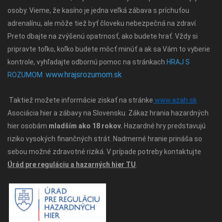
osoby. Vieme, že kasíno je jedna veľká zábava s príchuťou
adrenalínu, ale môže tiež byť človeku nebezpečná na zdraví.
Preto dbajte na zvýšenú opatrnosť, ako budete hrať. Vždy si
pripravte toľko, koľko budete môcť minúť a ak sa Vám to vyberie
kontrole, vyhľadajte odbornú pomoc na stránkach
HRAJ S
www.hrajsrozumom.sk
ROZUMOM
Taktiež možete informácie ziskať na stránke
www.azah.sk
Asociácia hier a zábavy na Slovensku. Zákaz hrania hazardných
hier osobám
mladším ako 18 rokov.
Hazardné hry predstavujú
riziko vysokých finančných strát. Nadmerné hranie prináša so
sebou možné zdravotné riziká. V prípade potreby kontaktujte
Úrád pre reguláciu a hazarných hier TU
.