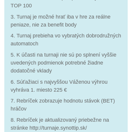
TOP 100
3. Turnaj je možné hrať iba v hre za reálne
peniaze, nie za benefit body
4. Turnaj prebieha vo vybratých dobrodružných
automatoch
5. K účasti na turnaji nie sú po splnení vyššie
uvedených podmienok potrebné žiadne
dodatočné vklady
6. Súťažiaci s najvyššou Váženou výhrou
vyhráva 1. miesto 225 €
7. Rebríček zobrazuje hodnotu stávok (BET)
hráčov
8. Rebríček je aktualizovaný priebežne na
stránke http://turnaje.synottip.sk/