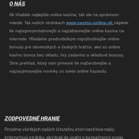
O NÁS
Ak hľadáte najlepšie online kasína, tak ste na správnom
mieste. Na našich stránkach
www.
casino-online.sk
nájdete
tie najreprezentatívnejší a najzábavnejšie online kasína na
internete. Hľadáme predovšetkým najvýhodnejšie online
bonusy pre slovenských a českých hráčov, ako sú online
kasíno bonus bez vkladu, hry zadarmo a vkladové bonusy.
Sme prehľad, ktorý vám prinesie tie najčerstvejšie a
najzaujímavejšie novinky zo sveta online hazardu.
ZODPOVEDNÉ HRANIE
Prosíme všetkých našich čitateľov, ktorí navštívia našu
internetovú stránku, aby brali do úvahy o bezpečnosti svojej