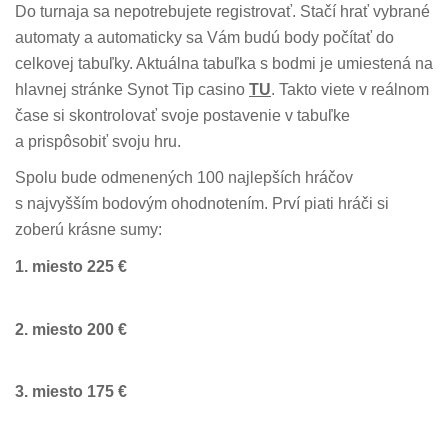
Do turnaja sa nepotrebujete registrovať. Stačí hrať vybrané
automaty a automaticky sa Vám budú body počítať do
celkovej tabuľky. Aktuálna tabuľka s bodmi je umiestená na
hlavnej stránke Synot Tip casino
TU
. Takto viete v reálnom
čase si skontrolovať svoje postavenie v tabuľke
a prispôsobiť svoju hru.
Spolu bude odmenených 100 najlepších hráčov
s najvyšším bodovým ohodnotením. Prví piati hráči si
zoberú krásne sumy:
1. miesto 225 €
2. miesto 200 €
3. miesto 175 €