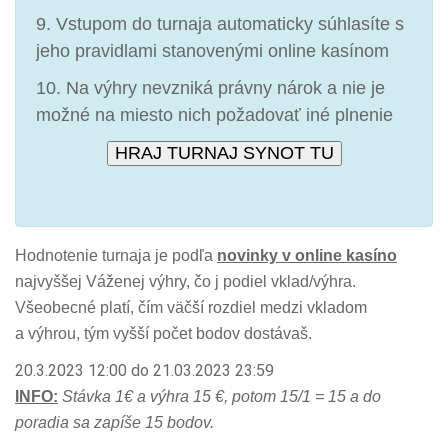
9. Vstupom do turnaja automaticky súhlasíte s
jeho pravidlami stanovenými online kasínom
10. Na výhry nevzniká právny nárok a nie je
možné na miesto nich požadovať iné plnenie
Hodnotenie turnaja je podľa
novinky v online kasíno
najvyššej Váženej výhry, čo j podiel vklad/výhra.
Všeobecné platí, čím väčší rozdiel medzi vkladom
a výhrou, tým vyšší počet bodov dostávaš.
20.3.2023 12:00 do 21.03.2023 23:59
INFO:
Stávka 1€ a výhra 15 €, potom 15/1 = 15 a do
poradia sa zapíše 15 bodov.