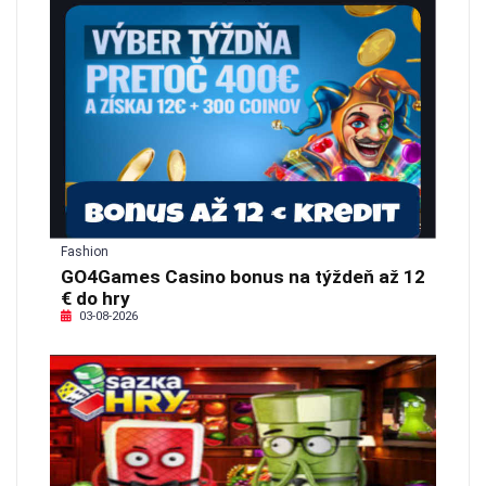
Fashion
GO4Games Casino bonus na týždeň až 12
€ do hry
03-08-2026