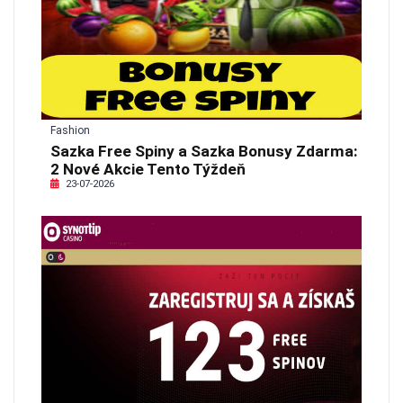
Fashion
Sazka Free Spiny a Sazka Bonusy Zdarma:
2 Nové Akcie Tento Týždeň
23-07-2026