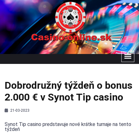
Dobrodružný týždeň o bonus
2.000 € v Synot Tip casino
21-03-2023
Synot Tip casino predstavuje nové krátke turnaje na tento
týždeň