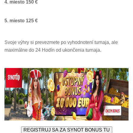
4. miesto 150 €
5. miesto 125 €
Svoje výhry si prevezmete po vyhodnotení turnaja, ale
maximálne do 24 Hodín od ukončenia turnaja.