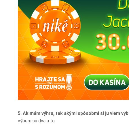
5. Ak mám výhru, tak akými spôsobmi si ju viem vyb
výberu sú dva a to: