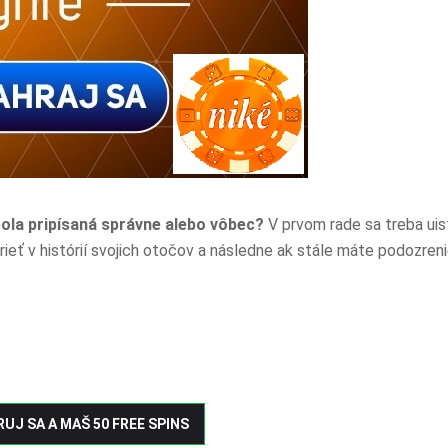
bola pripísaná správne alebo vôbec?
V prvom rade sa treba uist
ieť v histórií svojich otočov a následne ak stále máte podozreni
UJ SA A MAŠ 50 FREE SPINS