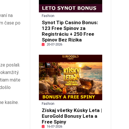
vaní na
Fashion
Synot Tip Casino Bonus:
om čase po
123 Free Spinov za
Registráciu + 250 Free
Spinov Bez Rizika
20-07-2026
ze poslali.
 okamžitý.
ostiam máte
 došlo
ne kasíne.
Fashion
Získaj všetky Kúsky Leta |
EuroGold Bonusy Leta a
Free Spiny
16-07-2026