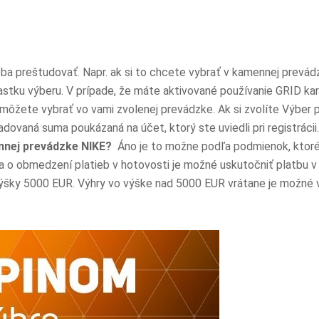
eba preštudovať. Napr. ak si to chcete vybrať v kamennej prevád
iastku výberu. V prípade, že máte aktivované používanie GRID kar
 môžete vybrať vo vami zvolenej prevádzke. Ak si zvolíte Výber
dovaná suma poukázaná na účet, ktorý ste uviedli pri registrácii.
nnej prevádzke NIKE?
Áno je to možne podľa podmienok, ktor
na o obmedzení platieb v hotovosti je možné uskutočniť platbu v
ýšky 5000 EUR. Výhry vo výške nad 5000 EUR vrátane je možné v