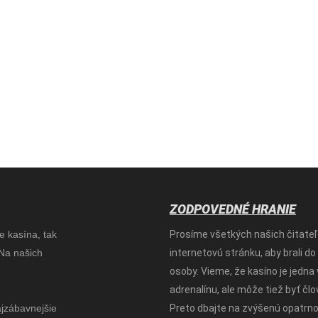
ZODPOVEDNÉ HRANIE
e kasína, tak
Prosíme všetkých našich čitateľo
Na našich
internetovú stránku, aby brali d
osoby. Vieme, že kasíno je jedna
adrenalínu, ale môže tiež byť čl
ajzábavnejšie
Preto dbajte na zvýšenú opatrnos