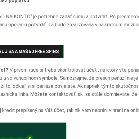
bez poplatku
KLAD NA KONTO“ je potrebné zadať sumu a potvrdiť. Po presmero
danú operáciu potvrdiť. Tá bude zrealizovaná v najkratšom možn
UJ SA A MAŠ 50 FREE SPINS
účet?
V prvom rade si treba skontrolovať účet , na ktorý ste penia
u a vo variabilnom symbole. Samozrejme, že presun peňazí nie je
ží to, odkiaľ si si peniaze posielate. Ak napriek týmto skutočn
zákaznícka linka. Môžete kontaktovať, ak sa stále domnievate, že
j kredit prepísaný na Váš účet, tak nik vám nebráni v hraní na onli