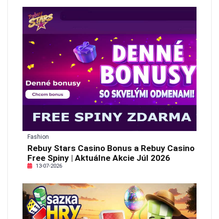
Fashion
Rebuy Stars Casino Bonus a Rebuy Casino
Free Spiny | Aktuálne Akcie Júl 2026
13-07-2026