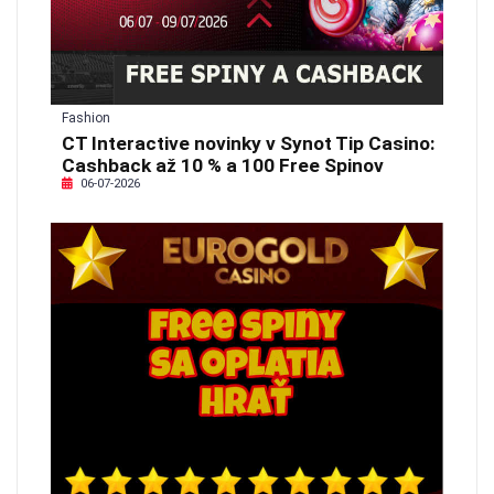
Fashion
CT Interactive novinky v Synot Tip Casino:
Cashback až 10 % a 100 Free Spinov
06-07-2026