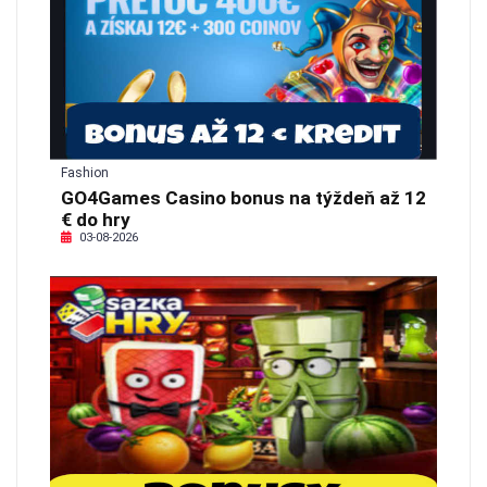
Fashion
GO4Games Casino bonus na týždeň až 12
€ do hry
03-08-2026