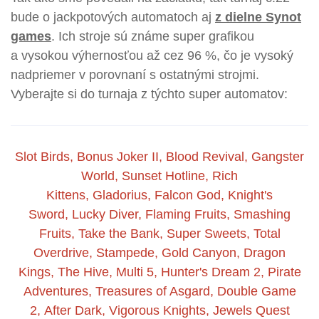
bude o jackpotových automatoch aj
z dielne Synot
games
. Ich stroje sú známe super grafikou
a vysokou výhernosťou až cez 96 %, čo je vysoký
nadpriemer v porovnaní s ostatnými strojmi.
Vyberajte si do turnaja z týchto super automatov:
Slot Birds, Bonus Joker II, Blood Revival, Gangster
World, Sunset Hotline, Rich
Kittens, Gladorius, Falcon God, Knight's
Sword, Lucky Diver, Flaming Fruits, Smashing
Fruits, Take the Bank, Super Sweets, Total
Overdrive, Stampede, Gold Canyon, Dragon
Kings, The Hive, Multi 5, Hunter's Dream 2, Pirate
Adventures, Treasures of Asgard, Double Game
2, After Dark, Vigorous Knights, Jewels Quest