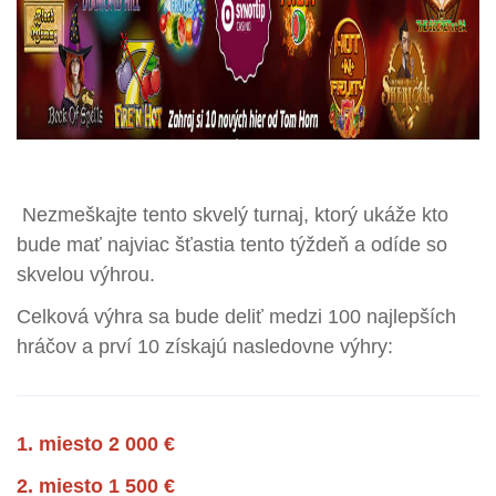
Nezmeškajte tento skvelý turnaj, ktorý ukáže kto
bude mať najviac šťastia tento týždeň a odíde so
skvelou výhrou.
Celková výhra sa bude deliť medzi 100 najlepších
hráčov a prví 10 získajú nasledovne výhry:
1. miesto 2 000 €
2. miesto 1 500 €