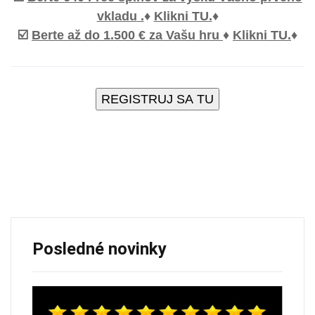
vkladu
.
♦️
Klikni TU.
♦️
☑️
Berte až do 1.500 € za Vašu hru
♦️
Klikni TU.
♦️
Posledné novinky