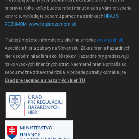
Preto dbajte na zvýšenú opatrnosť, ako budete hrať. Vždy si
pripravte toľko, koľko budete môcť minúť a ak sa Vám to vyberie
kontrole, vyhľadajte odbornú pomoc na stránkach
HRAJ S
www.hrajsrozumom.sk
ROZUMOM
Taktiež možete informácie ziskať na stránke
www.azah.sk
Asociácia hier a zábavy na Slovensku. Zákaz hrania hazardných
hier osobám
mladším ako 18 rokov.
Hazardné hry predstavujú
riziko vysokých finančných strát. Nadmerné hranie prináša so
sebou možné zdravotné riziká. V prípade potreby kontaktujte
Úrád pre reguláciu a hazarných hier TU
.