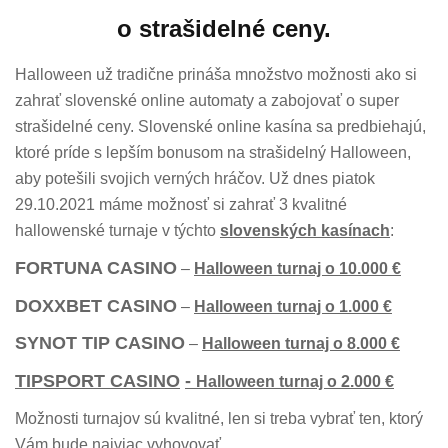
o strašidelné ceny.
Halloween už tradične prináša množstvo možnosti ako si
zahrať slovenské online automaty a zabojovať o super
strašidelné ceny. Slovenské online kasína sa predbiehajú,
ktoré príde s lepším bonusom na strašidelný Halloween,
aby potešili svojich verných hráčov. Už dnes piatok
29.10.2021 máme možnosť si zahrať 3 kvalitné
hallowenské turnaje v týchto
slovenských kasínach
:
FORTUNA CASINO
–
Halloween turnaj o 10.000 €
DOXXBET CASINO
–
Halloween turnaj o 1.000 €
SYNOT TIP CASINO
–
Halloween turnaj o 8.000 €
TIPSPORT CASINO
-
Halloween turnaj o 2.000 €
Možnosti turnajov sú kvalitné, len si treba vybrať ten, ktorý
Vám bude najviac vyhovovať.