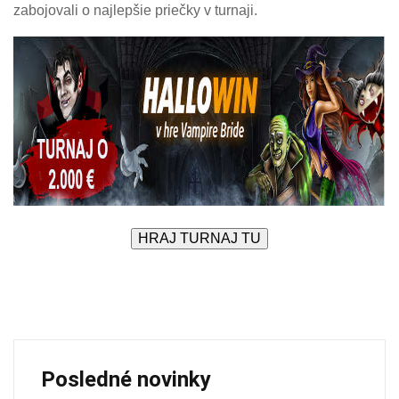
zabojovali o najlepšie priečky v turnaji.
Posledné novinky