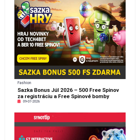
Fashion
Sazka Bonus Júl 2026 – 500 Free Spinov
za registráciu a Free Spinové bomby
09-07-2026