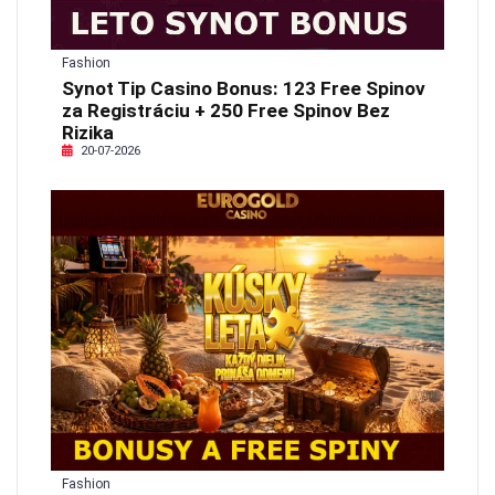
Fashion
Synot Tip Casino Bonus: 123 Free Spinov
za Registráciu + 250 Free Spinov Bez
Rizika
20-07-2026
Fashion