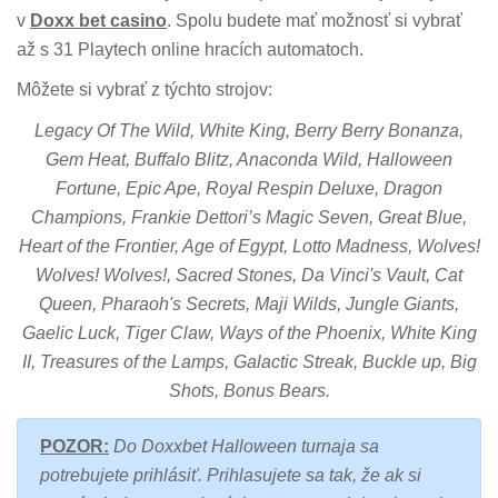
v
Doxx bet casino
. Spolu budete mať možnosť si vybrať
až s 31 Playtech online hracích automatoch.
Môžete si vybrať z týchto strojov:
Legacy Of The Wild, White King, Berry Berry Bonanza,
Gem Heat, Buffalo Blitz, Anaconda Wild, Halloween
Fortune, Epic Ape, Royal Respin Deluxe, Dragon
Champions, Frankie Dettori’s Magic Seven, Great Blue,
Heart of the Frontier, Age of Egypt, Lotto Madness, Wolves!
Wolves! Wolves!, Sacred Stones, Da Vinci's Vault, Cat
Queen, Pharaoh's Secrets, Maji Wilds, Jungle Giants,
Gaelic Luck, Tiger Claw, Ways of the Phoenix, White King
II, Treasures of the Lamps, Galactic Streak, Buckle up, Big
Shots, Bonus Bears.
POZOR:
Do Doxxbet Halloween turnaja sa
potrebujete prihlásiť. Prihlasujete sa tak, že ak si