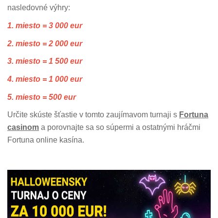
nasledovné výhry:
1. miesto = 3 000 eur
2. miesto = 2 000 eur
3. miesto = 1 500 eur
4. miesto = 1 000 eur
5. miesto = 500 eur
Určite skúste šťastie v tomto zaujímavom turnaji s
Fortuna
casinom
a porovnajte sa so súpermi a ostatnými hráčmi
Fortuna online kasína.