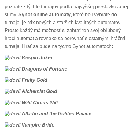
poznáte z týchto turnajov podľa najvyššej prestavkovanej
sumy.
Synot online automaty
, ktoré boli vybraté do
turnaja, je mix nových a starších kvalitných automatov.
Proste každý má možnosť si zahrať ten svoj obľúbený
hrací automat a rovnako sa porovnať s ostatnými hráčmi
turnaja. Hrať sa bude na týchto Synot automatoch:
Respin Joker
Dragons of Fortune
Fruity Gold
Alchemist Gold
Wild Circus 256
Alladin and the Golden Palace
Vampire Bride