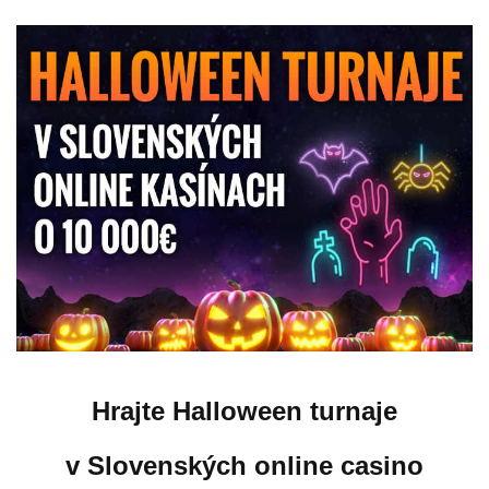
Hrajte Halloween turnaje
v Slovenských online casino