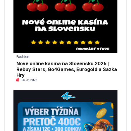
Fashion
Nové online kasína na Slovensku 2026 |
Rebuy Stars, Go4Games, Eurogold a Sazka
Hry
05-08-2026