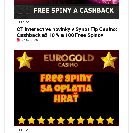
Fashion
CT Interactive novinky v Synot Tip Casino:
Cashback až 10 % a 100 Free Spinov
06-07-2026
Fashion