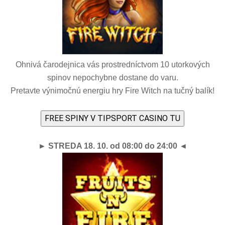
Ohnivá čarodejnica vás prostredníctvom 10 utorkových
spinov nepochybne dostane do varu.
Pretavte výnimočnú energiu hry Fire Witch na tučný balík!
► STREDA 18. 10. od 08:00 do 24:00 ◄