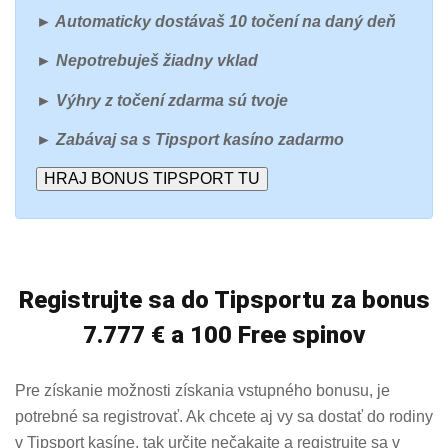
► Automaticky dostávaš 10 točení na daný deň
► Nepotrebuješ žiadny vklad
► Výhry z točení zdarma sú tvoje
► Zabávaj sa s Tipsport kasíno zadarmo
Registrujte sa do Tipsportu za bonus
7.777 € a 100 Free spinov
Pre získanie možnosti získania vstupného bonusu, je
potrebné sa registrovať. Ak chcete aj vy sa dostať do rodiny
v Tipsport kasíne, tak určite nečakajte a registrujte sa v