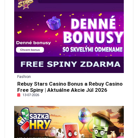
Fashion
Rebuy Stars Casino Bonus a Rebuy Casino
Free Spiny | Aktuálne Akcie Júl 2026
13-07-2026