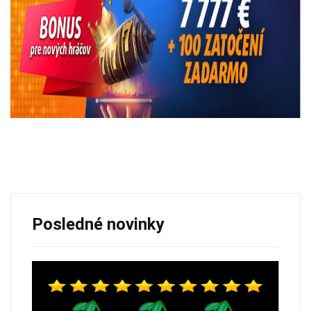
Posledné novinky