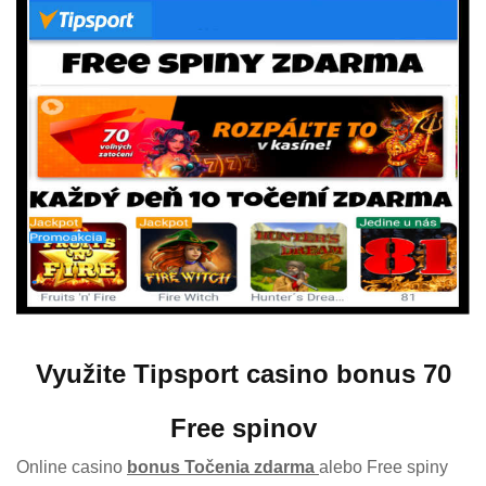
Využite Tipsport casino bonus 70
Free spinov
Online casino
bonus Točenia zdarma
alebo Free spiny