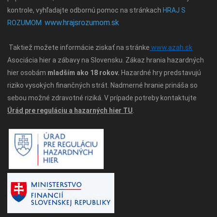
kontrole, vyhľadajte odbornú pomoc na stránkach
HRAJ S
www.hrajsrozumom.sk
ROZUMOM
Taktiež možete informácie ziskať na stránke
www.azah.sk
Asociácia hier a zábavy na Slovensku. Zákaz hrania hazardných
hier osobám
mladším ako 18 rokov.
Hazardné hry predstavujú
riziko vysokých finančných strát. Nadmerné hranie prináša so
sebou možné zdravotné riziká. V prípade potreby kontaktujte
Úrád pre reguláciu a hazarných hier TU
.