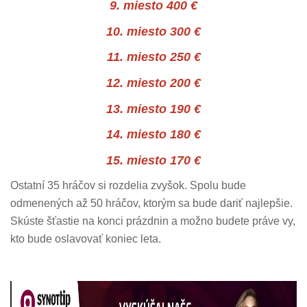
9. miesto 400 €
10. miesto 300 €
11. miesto 250 €
12. miesto 200 €
13. miesto 190 €
14. miesto 180 €
15. miesto 170 €
Ostatní 35 hráčov si rozdelia zvyšok. Spolu bude
odmenených až 50 hráčov, ktorým sa bude dariť najlepšie.
Skúste šťastie na konci prázdnin a možno budete práve vy,
kto bude oslavovať koniec leta.