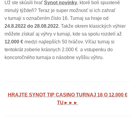
Už ste skúsili hrať
Synot novinky
, ktoré boli spustené
minulý týždeň? Teraz je super možnosť si ich zahrať
v turnaji s označením číslo 16. Turnaj sa hraje od
24.8.2022 do 28.08.2022.
Takže okrem klasických výhier
môžete získať aj výhry v turnaji, kde sa spolu rozdelí až
12.000 €
medzi najlepších 50 hráčov. Víťaz turnaj si
tentokrát zoberie krásnych 2.000 € a vstupenku do
koncoročného turnaja o násobne vyššiu výhru.
HRAJTE SYNOT TIP CASINO TURNAJ 16 O 12.000 €
TU►►►