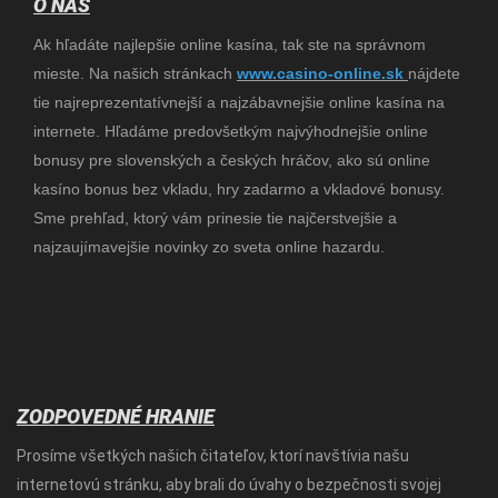
O NÁS
Ak hľadáte najlepšie online kasína, tak ste na správnom
mieste. Na našich stránkach
www.
casino-online.sk
nájdete
tie najreprezentatívnejší a najzábavnejšie online kasína na
internete. Hľadáme predovšetkým najvýhodnejšie online
bonusy pre slovenských a českých hráčov, ako sú online
kasíno bonus bez vkladu, hry zadarmo a vkladové bonusy.
Sme prehľad, ktorý vám prinesie tie najčerstvejšie a
najzaujímavejšie novinky zo sveta online hazardu.
ZODPOVEDNÉ HRANIE
Prosíme všetkých našich čitateľov, ktorí navštívia našu
internetovú stránku, aby brali do úvahy o bezpečnosti svojej