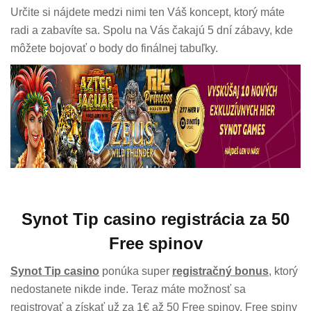
Určite si nájdete medzi nimi ten Váš koncept, ktorý máte
radi a zabavíte sa. Spolu na Vás čakajú 5 dní zábavy, kde
môžete bojovať o body do finálnej tabuľky.
Synot Tip casino registrácia za 50
Free spinov
Synot Tip casino
ponúka super
registračný bonus
, ktorý
nedostanete nikde inde. Teraz máte možnosť sa
registrovať a získať už za 1€ až 50 Free spinov. Free spiny