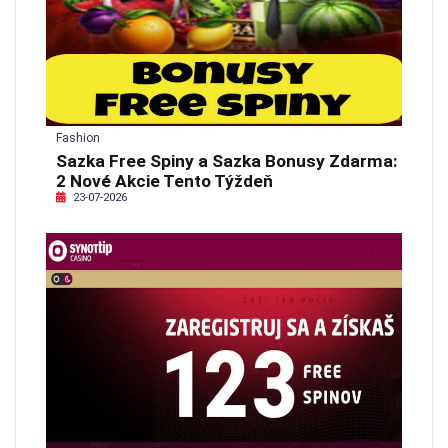
Fashion
Sazka Free Spiny a Sazka Bonusy Zdarma:
2 Nové Akcie Tento Týždeň
23-07-2026