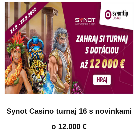
Synot Casino turnaj 16 s novinkami
o 12.000 €