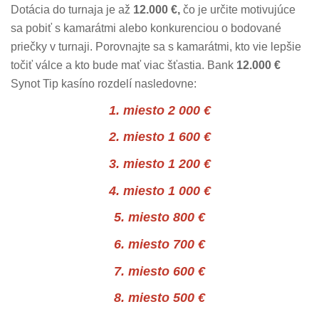
Dotácia do turnaja je až
12.000 €,
čo je určite motivujúce
sa pobiť s kamarátmi alebo konkurenciou o bodované
priečky v turnaji. Porovnajte sa s kamarátmi, kto vie lepšie
točiť válce a kto bude mať viac šťastia. Bank
12.000 €
Synot Tip kasíno rozdelí nasledovne:
1. miesto 2 000 €
2. miesto 1 600 €
3. miesto 1 200 €
4. miesto 1 000 €
5. miesto 800 €
6. miesto 700 €
7. miesto 600 €
8. miesto 500 €