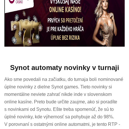
Synot automaty novinky v turnaji
Ako sme povedali na začiatku, do turnaja boli nominované
úplne novinky z dielne Synot games. Tieto novinky si
momentálne neviete zahrať nikde inde v slovenskom
online kasíne. Preto bude určite zaujme, ako si poradíte
s novinkami od Synotu. Ešte treba spomenúť, že sú to
úplné novinky, kde výhernosť sa pohybuje až do 98%.
V porovnaní s ostatnými online automatmi, je tento RTP -