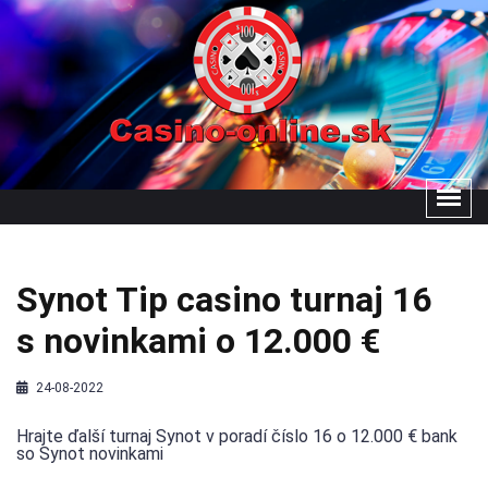
Synot Tip casino turnaj 16
s novinkami o 12.000 €
24-08-2022
Hrajte ďalší turnaj Synot v poradí číslo 16 o 12.000 € bank
so Synot novinkami