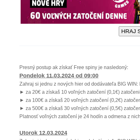
Presný postup ak získať Free spiny je nasledoný:
Pondelok 11.03.2024 od 09:00
Zahraj si jednu z nových hier od dodávateľa BIG WIN:
► za 20€ a získaš 10 voľných zatočení (0,1€) zatočen
► za 100€ a získaš 20 voľných zatočení (0,2€) zatoče
► za 500€ a získaš 30 voľných zatočení (0,5€) zatoče
Platnosť voľných zatočení je 24 hodín a odmena z nic
Utorok 12.03.2024