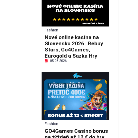
Fashion
Nové online kasína na
Slovensku 2026 | Rebuy
Stars, Go4Games,
Eurogold a Sazka Hry
05-08-2026
Fashion
GO4Games Casino bonus
na týždeň až 12 € do hry