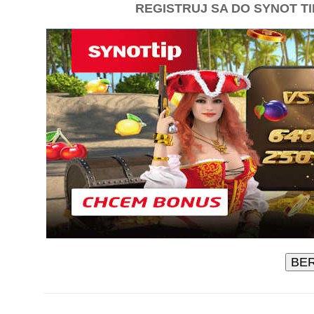
REGISTRUJ SA DO SYNOT TI