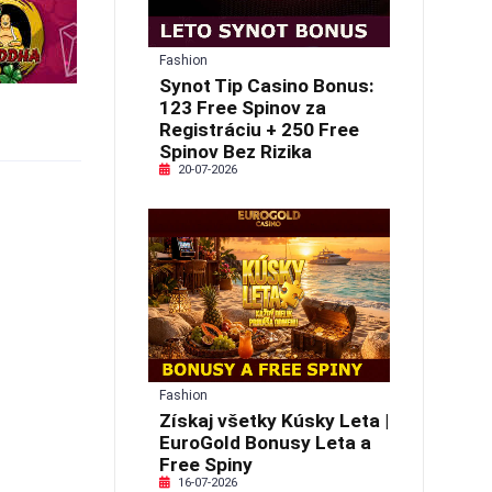
Fashion
Synot Tip Casino Bonus:
123 Free Spinov za
Registráciu + 250 Free
Spinov Bez Rizika
20-07-2026
Fashion
Získaj všetky Kúsky Leta |
EuroGold Bonusy Leta a
Free Spiny
16-07-2026