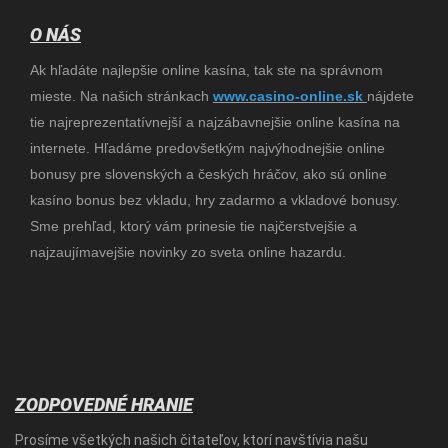
O NÁS
Ak hľadáte najlepšie online kasína, tak ste na správnom
mieste. Na našich stránkach
www.
casino-online.sk
nájdete
tie najreprezentatívnejší a najzábavnejšie online kasína na
internete. Hľadáme predovšetkým najvýhodnejšie online
bonusy pre slovenských a českých hráčov, ako sú online
kasíno bonus bez vkladu, hry zadarmo a vkladové bonusy.
Sme prehľad, ktorý vám prinesie tie najčerstvejšie a
najzaujímavejšie novinky zo sveta online hazardu.
ZODPOVEDNÉ HRANIE
Prosíme všetkých našich čitateľov, ktorí navštívia našu