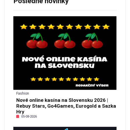
Posledné novinky
Fashion
Nové online kasína na Slovensku 2026 |
Rebuy Stars, Go4Games, Eurogold a Sazka
Hry
05-08-2026