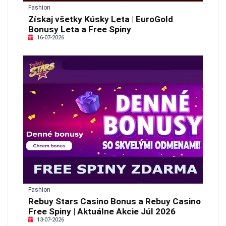
Fashion
Získaj všetky Kúsky Leta | EuroGold
Bonusy Leta a Free Spiny
16-07-2026
Fashion
Rebuy Stars Casino Bonus a Rebuy Casino
Free Spiny | Aktuálne Akcie Júl 2026
13-07-2026