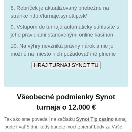
8. Rebríček je aktualizovaný priebežne na
stránke http://turnaje.synottip.sk/
9. Vstupom do turnaja automaticky súhlasíte s
jeho pravidlami stanovenými online kasínom
10. Na výhry nevzniká právny nárok a nie je
možné na miesto nich požadovať iné plnenie
Všeobecné podmienky Synot
turnaja o 12.000 €
Tak ako sme povedali na začiatku
Synot Tip casino
turnaj
bude trvať 5 dni, kedy budete mocť zbierať body za Vaše