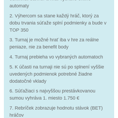
automaty
2. Výhercom sa stane každý hráč, ktorý za
dobu trvania súťaže splní podmienky a bude v
TOP 350
3. Turnaj je možné hrať iba v hre za reálne
peniaze, nie za benefit body
4. Turnaj prebieha vo vybraných automatoch
5. K účasti na turnaji nie sú po splnení vyššie
uvedených podmienok potrebné žiadne
dodatočné vklady
6. Súťažiaci s najvyššou prestávkovanou
sumou vyhráva 1. miesto 1.750 €
7. Rebríček zobrazuje hodnotu stávok (BET)
hráčov