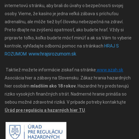
internetovú stránku, aby brali do úvahy o bezpečnosti svojej
osoby. Vieme, že kasíno je jedna veľká zábava s príchuťou
adrenalínu, ale môže tiež byť človeku nebezpečná na zdraví.
Preto dbajte na zvýšenú opatrnosť, ako budete hrať. Vždy si
pripravte toľko, koľko budete môcť minúť a ak sa Vám to vyberie
kontrole, vyhľadajte odbornú pomoc na stránkach
HRAJ S
www.hrajsrozumom.sk
ROZUMOM
Taktiež možete informácie ziskať na stránke
www.azah.sk
Asociácia hier a zábavy na Slovensku. Zákaz hrania hazardných
hier osobám
mladším ako 18 rokov.
Hazardné hry predstavujú
riziko vysokých finančných strát. Nadmerné hranie prináša so
sebou možné zdravotné riziká. V prípade potreby kontaktujte
Úrád pre reguláciu a hazarných hier TU
.