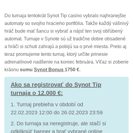
Do turnaja tentokrát Synot Tip casino vybralo najhranejšie
automaty so svojho hracieho portfólia. Takže každý vášnivý
hráč bude mať šancu si vybrať a nájsť ten svoj obľúbený
automat. Turnaje v Synote sú už tradične dobre obsadené
a hráči si schuti zahrajú a pobijú sa o prvé miesta. Preto aj
teraz promujeme tento turnaj, ktorý určite prinesie
adrenalínové nadšenie na koniec februára. Víťaz si zoberie
krásnu
sumu
Synot Bonus
1750 €.
Ako sa registrovať do Synot Tip
turnaja o 12.000 €:
1. Turnaj prebieha v období od
22.02.2023 12:00 do 26.02.2023 23:59
2. Do turnaja sa neregistruje, ale stačí si
odkliknúť banner a hrať vybrané online