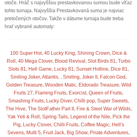
otoče. Hráč s najvyššou prestavkovanou sumou bude víťaz
tohto turnaja. Najvyššia Prestavkovaná suma je najviac
pretočených otočov. Takže v dátume turnaja bude treba
hrať vybrané automaty:
100 Super Hot, 40 Lucky King, Shining Crown, Dice &
Roll, 40 Mega Clover, Blood Revival, Slot Birds 81, Turbo
Slots 81, Hell Game, Lucky 81, Sunset Hotline, Dice 81,
Smiling Joker, Atlantis, , Smiling, Joker II, Falcon God,
Golden Treasure, Wooden Matic, Eldorado Treasure, Wild
Fruits 27, Flaming Fruits, Exorcist, Queen of Fruits,
Smashing Fruits, Lucky Diver, Chilli pop, Super Sweets,
The Hive, The SlotFather Part II, Fire & Steel War of Wilds,
Yak Yeti & Roll, Spring Tails, Legend of the Nile, Pick the
Pig, Lucky Clover, Chilli Fruits, Coffee Magic, Hell's
Sevens, Multi 5, Fruit Jack, Big Show, Pirate Adventures,