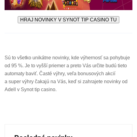
Sú to všetko unikátne novinky, kde výhernosť sa pohybuje
od 95 %. Je to vyšší priemer a preto Vás určite budú tieto
automaty baviť. Časté výhry, veľa bonusových akcií
a super výhry čakajú na Vás, keď si zahrajete novinky od
Adell v Synot tip casino.