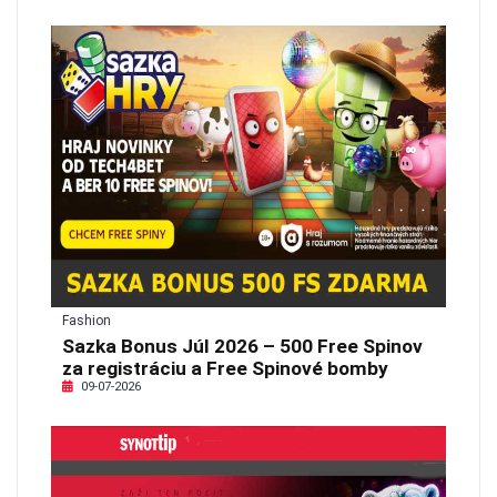
Fashion
Sazka Bonus Júl 2026 – 500 Free Spinov
za registráciu a Free Spinové bomby
09-07-2026