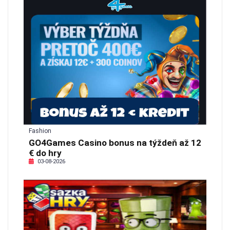
Fashion
GO4Games Casino bonus na týždeň až 12
€ do hry
03-08-2026