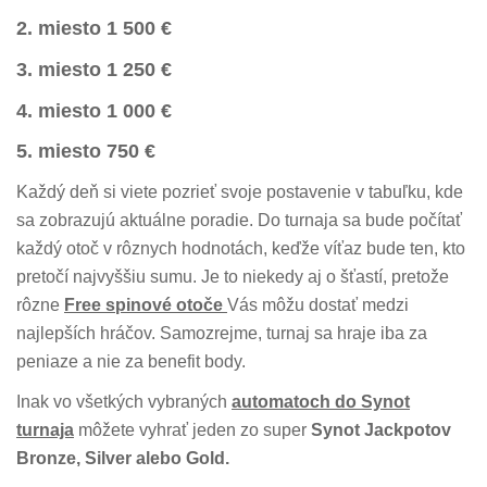
2. miesto 1 500 €
3. miesto 1 250 €
4. miesto 1 000 €
5. miesto 750 €
Každý deň si viete pozrieť svoje postavenie v tabuľku, kde
sa zobrazujú aktuálne poradie. Do turnaja sa bude počítať
každý otoč v rôznych hodnotách, keďže víťaz bude ten, kto
pretočí najvyššiu sumu. Je to niekedy aj o šťastí, pretože
rôzne
Free spinové otoče
Vás môžu dostať medzi
najlepších hráčov. Samozrejme, turnaj sa hraje iba za
peniaze a nie za benefit body.
Inak vo všetkých vybraných
automatoch do Synot
turnaja
môžete vyhrať jeden zo super
Synot Jackpotov
Bronze, Silver alebo Gold.