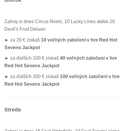
Zahraj si dnes Circus Reels, 10 Lucky Lines alebo 20
Devil's Fruit Deluxe:
►
za 20 € získaš
10 voľných zatočení v hre Red Hot
Sevens Jackpot
►
za ďalších 100 € získaš
40 voľných zatočení v hre
Red Hot Sevens Jackpot
►
za ďalších 200 € získaš
100 voľných zatočení v hre
Red Hot Sevens Jackpot
Streda