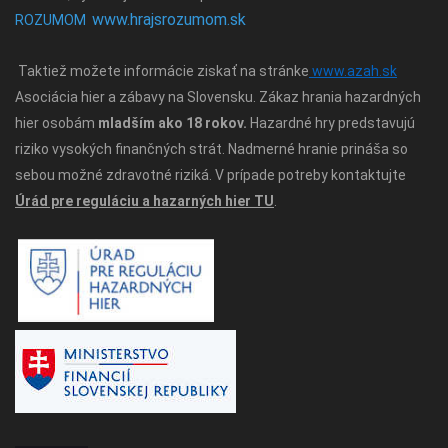
www.hrajsrozumom.sk
ROZUMOM
Taktiež možete informácie ziskať na stránke
www.azah.sk
Asociácia hier a zábavy na Slovensku. Zákaz hrania hazardných
hier osobám
mladším ako 18 rokov.
Hazardné hry predstavujú
riziko vysokých finančných strát. Nadmerné hranie prináša so
sebou možné zdravotné riziká. V prípade potreby kontaktujte
Úrád pre reguláciu a hazarných hier TU
.