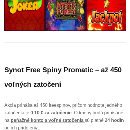
Synot Free Spiny Promatic – až 450
voľných zatočení
Akcia prináša až 450 freespinov, pričom hodnota jedného
zatočenia je
0,10 € za zatočenie
. Odmeny budú pripísané
na
peňažné konto a voľné zatočenia
sú platné
24 hodín
od ich pridelenia.