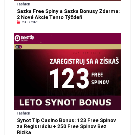
Fashion
Sazka Free Spiny a Sazka Bonusy Zdarma:
2 Nové Akcie Tento Týždeň
23-07-2026
Fashion
Synot Tip Casino Bonus: 123 Free Spinov
za Registráciu + 250 Free Spinov Bez
Rizika