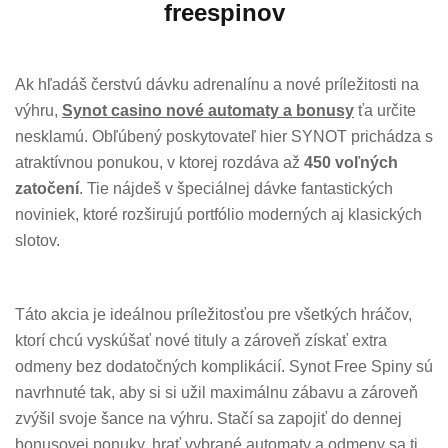
freespinov
Ak hľadáš čerstvú dávku adrenalínu a nové príležitosti na
výhru,
Synot casino nové automaty a bonusy
ťa určite
nesklamú. Obľúbený poskytovateľ hier SYNOT prichádza s
atraktívnou ponukou, v ktorej rozdáva až
450 voľných
zatočení
. Tie nájdeš v špeciálnej dávke fantastických
noviniek, ktoré rozširujú portfólio moderných aj klasických
slotov.
Táto akcia je ideálnou príležitosťou pre všetkých hráčov,
ktorí chcú vyskúšať nové tituly a zároveň získať extra
odmeny bez dodatočných komplikácií. Synot Free Spiny sú
navrhnuté tak, aby si si užil maximálnu zábavu a zároveň
zvýšil svoje šance na výhru. Stačí sa zapojiť do dennej
bonusovej ponuky, hrať vybrané automaty a odmeny sa ti