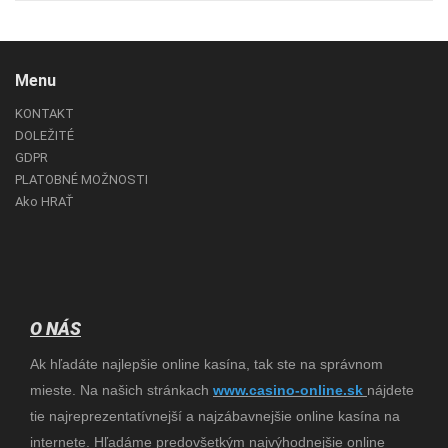
Menu
KONTAKT
DOLEŽITÉ
GDPR
PLATOBNÉ MOŽNOSTI
Ako HRAŤ
O NÁS
Ak hľadáte najlepšie online kasína, tak ste na správnom
mieste. Na našich stránkach
www.
casino-online.sk
nájdete
tie najreprezentatívnejší a najzábavnejšie online kasína na
internete. Hľadáme predovšetkým najvýhodnejšie online