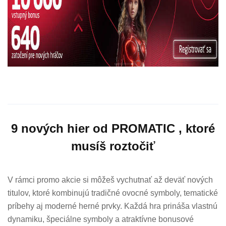
9 nových hier od PROMATIC , ktoré
musíš roztočiť
V rámci promo akcie si môžeš vychutnať až deväť nových
titulov, ktoré kombinujú tradičné ovocné symboly, tematické
príbehy aj moderné herné prvky. Každá hra prináša vlastnú
dynamiku, špeciálne symboly a atraktívne bonusové