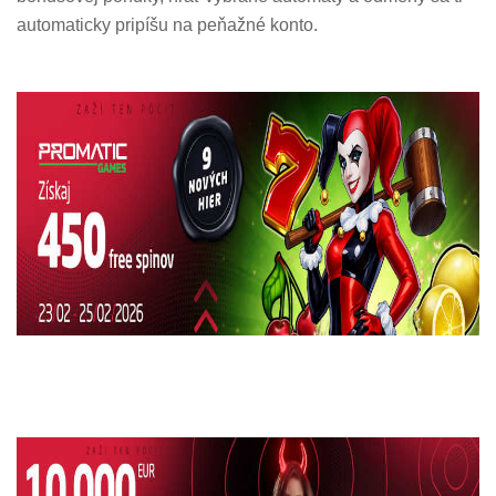
automaticky pripíšu na peňažné konto.