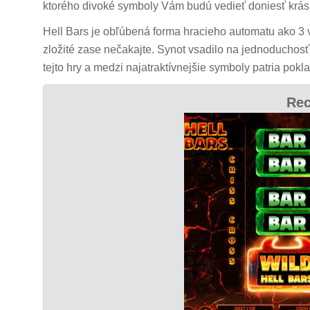
ktorého divoké symboly Vám budú vedieť doniesť krás
Hell Bars je obľúbená forma hracieho automatu ako 3 v
zložité zase nečakajte. Synot vsadilo na jednoducho
tejto hry a medzi najatraktívnejšie symboly patria pokl
Rec