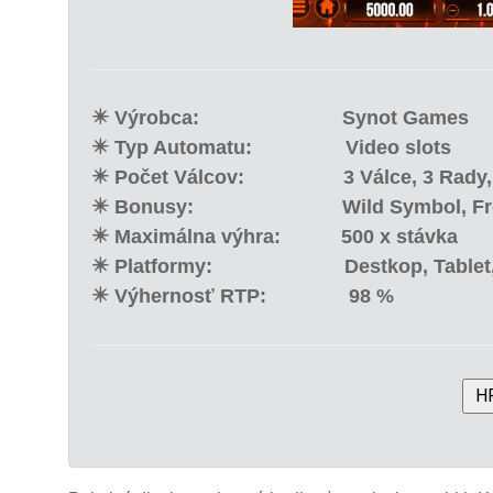
✴️ Výrobca: Synot Games
✴️ Typ Automatu: Video slots
✴️ Počet Válcov: 3 Válce, 3 Rady, 15
✴️️ Bonusy: Wild Symbol, Free
✴️ Maximálna výhra: 500 x stávka
✴️️ Platformy: Destkop, Tablet, 
✴️️ Výhernosť RTP: 98 %