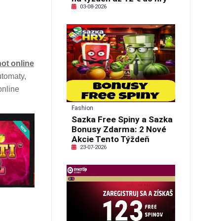
03-08-2026
ot online
utomaty,
online
Fashion
Sazka Free Spiny a Sazka
Bonusy Zdarma: 2 Nové
Akcie Tento Týždeň
23-07-2026