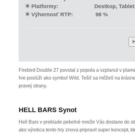
✴️️ Platformy: Destkop, Tablet, 
✴️️ Výhernosť RTP: 98 %
Firebird Double 27 povstal z popola a vzplanul v plameň
hre poslúži ako symbol Wild. Tešiť sa môžeš na krásne 
pravej strany.
HELL BARS Synot
Hell Bars v preklade pekelné mreže Vás dostane do str
ako výrobca tento hry znova pripravil super koncept, k