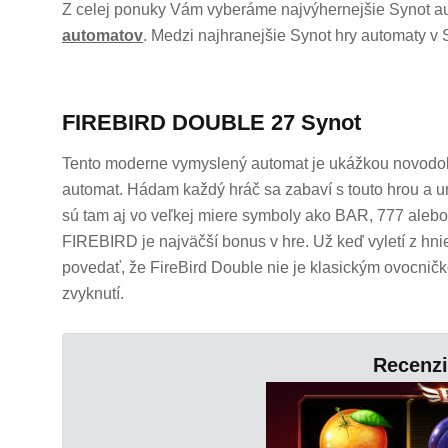
Z celej ponuky Vám vyberáme najvýhernejšie Synot aut
automatov
. Medzi najhranejšie Synot hry automaty v S
FIREBIRD DOUBLE 27 Synot
Tento moderne vymyslený automat je ukážkou novodobé
automat. Hádam každý hráč sa zabaví s touto hrou a urč
sú tam aj vo veľkej miere symboly ako BAR, 777 alebo
FIREBIRD je najväčší bonus v hre. Už keď vyletí z hn
povedať, že FireBird Double nie je klasickým ovocničk
zvyknutí.
Recenzi