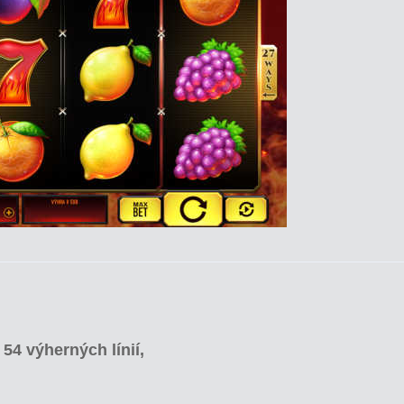
 výherných línií,