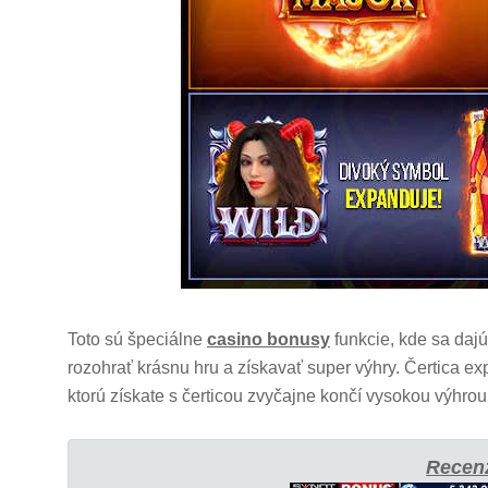
Toto sú špeciálne
casino bonusy
funkcie, kde sa dajú
rozohrať krásnu hru a získavať super výhry. Čertica e
ktorú získate s čerticou zvyčajne končí vysokou výhrou
Recen