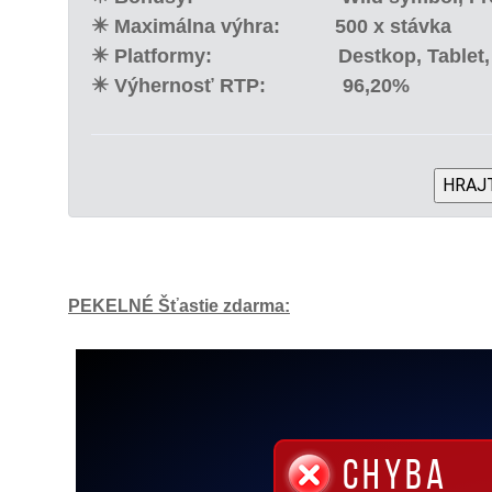
✴️ Maximálna výhra: 500 x stávka
✴️️ Platformy: Destkop, Tablet, 
✴️️ Výhernosť RTP: 96,20%
PEKELNÉ Šťastie zdarma: