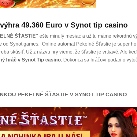
výhra 49.360 Euro v Synot tip casino
ELNÉ ŠŤASTIE“
ešte minulý mesiac a už tu máme rekordnú v
e od Synot games. Online automat Pekelné Šťastie je super ho
treba skúsiť. Už z názvu hry vieme, že šťastie je vrtkavé. Ale ke
ný hráč v Synot Tip casino.
Dokonca sa hráčovi podarilo vytoč
NKOU PEKELNÉ ŠŤASTIE V SYNOT TIP CASINO