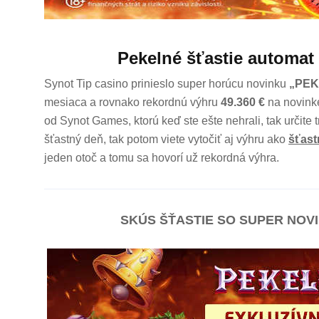
Pekelné šťastie automat 
Synot Tip casino prinieslo super horúcu novinku
„PEK
mesiaca a rovnako rekordnú výhru
49.360 €
na novink
od Synot Games, ktorú keď ste ešte nehrali, tak určite 
šťastný deň, tak potom viete vytočiť aj výhru ako
šťast
jeden otoč a tomu sa hovorí už rekordná výhra.
SKÚS ŠŤASTIE SO SUPER NOVI