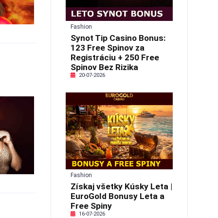
Fashion
Synot Tip Casino Bonus:
123 Free Spinov za
Registráciu + 250 Free
Spinov Bez Rizika
20-07-2026
Fashion
Získaj všetky Kúsky Leta |
EuroGold Bonusy Leta a
Free Spiny
16-07-2026