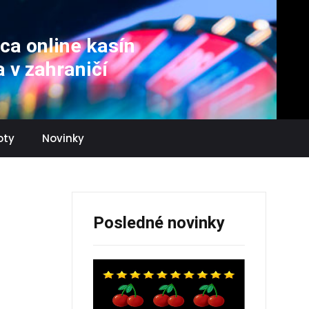
ca online kasín
 v zahraničí
oty
Novinky
Posledné novinky