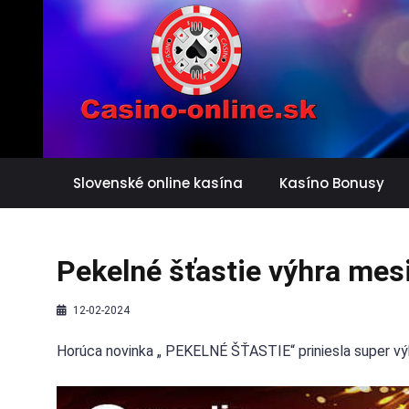
Slovenské online kasína
Kasíno Bonusy
Pekelné šťastie výhra mes
12-02-2024
Horúca novinka „ PEKELNÉ ŠŤASTIE“ priniesla super vý