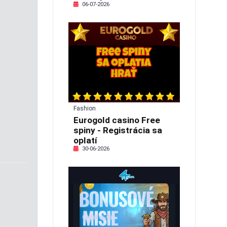
06-07-2026
Fashion
Eurogold casino Free
spiny - Registrácia sa
oplatí
30-06-2026