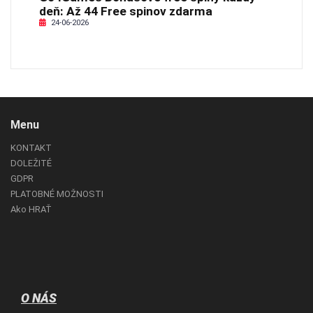
deň: Až 44 Free spinov zdarma
24-06-2026
Menu
KONTAKT
DOLEŽITÉ
GDPR
PLATOBNÉ MOŽNOSTI
Ako HRAŤ
O NÁS