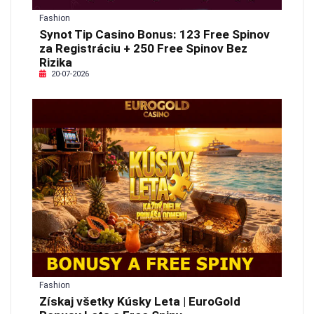
Fashion
Synot Tip Casino Bonus: 123 Free Spinov
za Registráciu + 250 Free Spinov Bez
Rizika
20-07-2026
Fashion
Získaj všetky Kúsky Leta | EuroGold