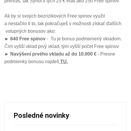
prehráš, tak Synot ti tých 25 € vráti ako 250 Free spinov.
Ak by si svojich bezrizikových Free spinov využil
a nestačilo ti to, tak pokračuješ v možnosti získať ďalších
vstupných bonusov ako:
► 640 Free spinov
- Tu je bonus podmienený vkladom.
Čim vyšší vklad prvý vklad, tým vyšší počet Free spinov
► Navýšení prvého vkladu až do 10.000 €
- Presne
podmienky bonusu najdeš
TU.
Posledné novinky