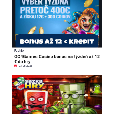
Fashion
GO4Games Casino bonus na týždeň až 12
€ do hry
03-08-2026