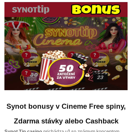
Synot bonusy v Cineme Free spiny,
Zdarma stávky alebo Cashback
Synot Tip casino
prichádza už so známym konceptom