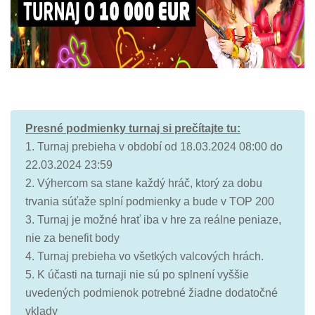
Presné podmienky turnaj si prečítajte tu:
1. Turnaj prebieha v období od 18.03.2024 08:00 do
22.03.2024 23:59
2. Výhercom sa stane každý hráč, ktorý za dobu
trvania súťaže splní podmienky a bude v TOP 200
3. Turnaj je možné hrať iba v hre za reálne peniaze,
nie za benefit body
4. Turnaj prebieha vo všetkých valcových hrách.
5. K účasti na turnaji nie sú po splnení vyššie
uvedených podmienok potrebné žiadne dodatočné
vklady