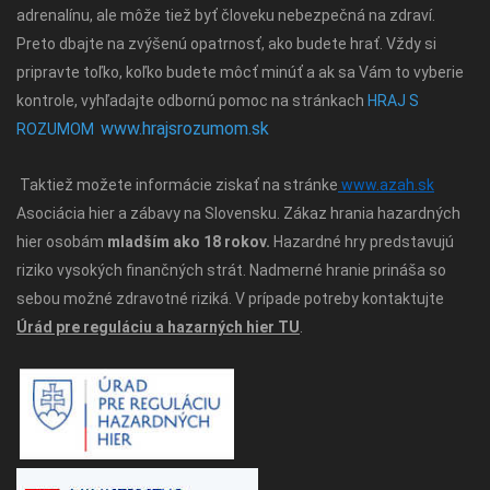
adrenalínu, ale môže tiež byť človeku nebezpečná na zdraví.
Preto dbajte na zvýšenú opatrnosť, ako budete hrať. Vždy si
pripravte toľko, koľko budete môcť minúť a ak sa Vám to vyberie
kontrole, vyhľadajte odbornú pomoc na stránkach
HRAJ S
www.hrajsrozumom.sk
ROZUMOM
Taktiež možete informácie ziskať na stránke
www.azah.sk
Asociácia hier a zábavy na Slovensku. Zákaz hrania hazardných
hier osobám
mladším ako 18 rokov.
Hazardné hry predstavujú
riziko vysokých finančných strát. Nadmerné hranie prináša so
sebou možné zdravotné riziká. V prípade potreby kontaktujte
Úrád pre reguláciu a hazarných hier TU
.