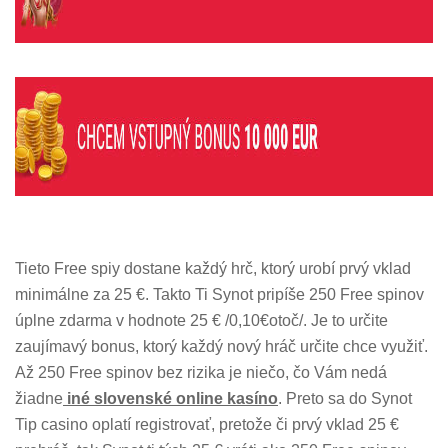
Tieto Free spiy dostane každý hrč, ktorý urobí prvý vklad
minimálne za 25 €. Takto Ti Synot pripíše 250 Free spinov
úplne zdarma v hodnote 25 € /0,10€otoč/. Je to určite
zaujímavý bonus, ktorý každý nový hráč určite chce využiť.
Až 250 Free spinov bez rizika je niečo, čo Vám nedá
žiadne
iné slovenské online kasíno
. Preto sa do Synot
Tip casino oplatí registrovať, pretože či prvý vklad 25 €