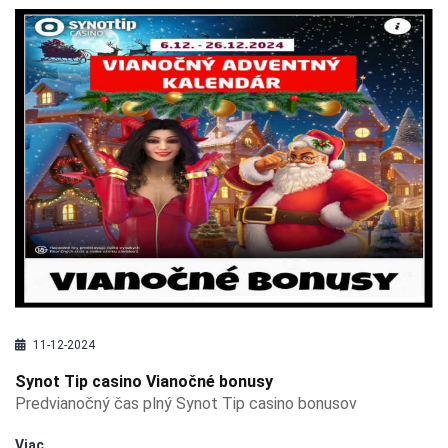
11-12-2024
Synot Tip casino Vianočné bonusy
Predvianočný čas plný Synot Tip casino bonusov
Viac