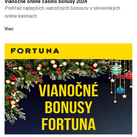
Vianočné online casino bonusy 2024
Prehľad najlepších vianočných bonusov v slovenských
online kasínach
Viac