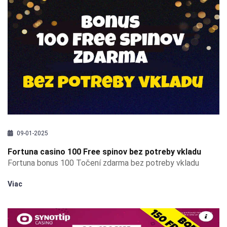
09-01-2025
Fortuna casino 100 Free spinov bez potreby vkladu
Fortuna bonus 100 Točení zdarma bez potreby vkladu
Viac