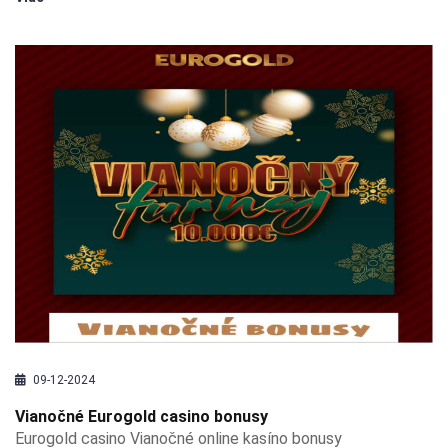
09-12-2024
Vianočné Eurogold casino bonusy
Eurogold casino Vianočné online kasíno bonusy