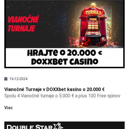
16-12-2024
Vianočné Turnaje v DOXXbet kasíno o 20.000 €
Spolu 4 Vianočné turnaje o 5.000 € a plus 100 Free spinov
Viac