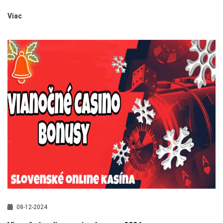
Viac
08-12-2024