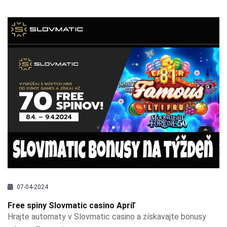
07-04-2024
Free spiny Slovmatic casino Apríľ
Hrajte automaty v Slovmatic casino a získavajte bonusy