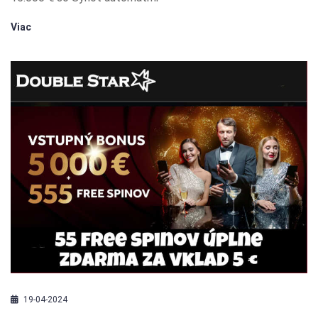
Viac
19-04-2024