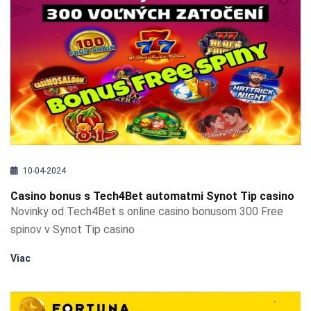
10-04-2024
Casino bonus s Tech4Bet automatmi Synot Tip casino
Novinky od Tech4Bet s online casino bonusom 300 Free
spinov v Synot Tip casino
Viac