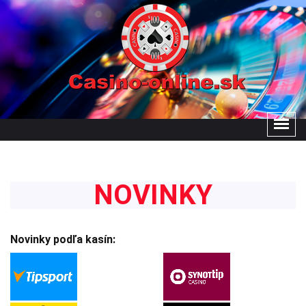
NOVINKY
Novinky podľa kasín: