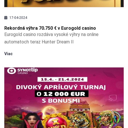
17-04-2024
Rekordná výhra 70.750 € v Eurogold casino
Eurogold casino rozdáva vysoké výhry na online
automatoch teraz Hunter Dream II
Viac