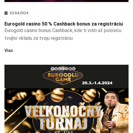
03-04-2024
Eurogold casino 50 % Cashback bonus za registráciu
Eurogold casino bonus Cashback, kde ti vráti až polovicu
tvojho vkladu za tvoju registráciu
Viac