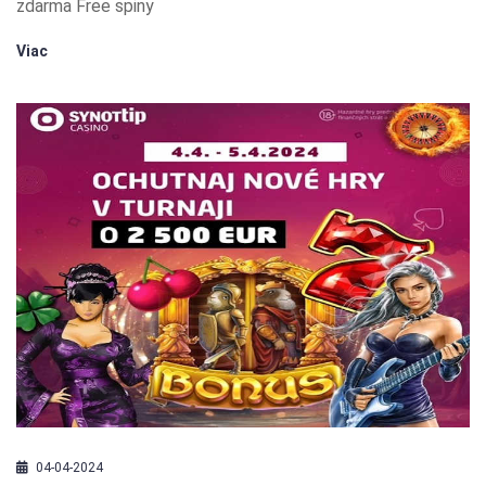
zdarma Free spiny
Viac
04-04-2024