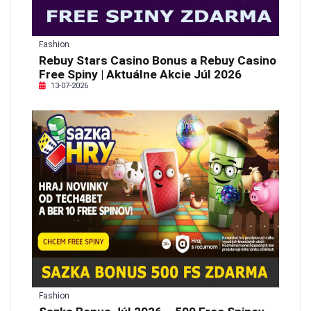
Fashion
Rebuy Stars Casino Bonus a Rebuy Casino
Free Spiny | Aktuálne Akcie Júl 2026
13-07-2026
Fashion