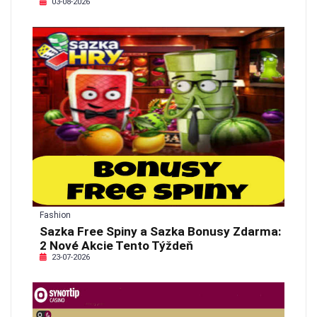
03-08-2026
Fashion
Sazka Free Spiny a Sazka Bonusy Zdarma:
2 Nové Akcie Tento Týždeň
23-07-2026