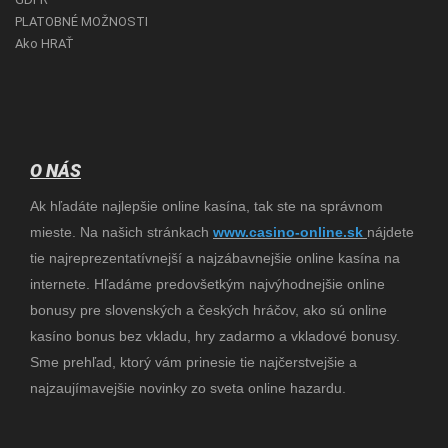
PLATOBNÉ MOŽNOSTI
Ako HRAŤ
O NÁS
Ak hľadáte najlepšie online kasína, tak ste na správnom
mieste. Na našich stránkach
www.
casino-online.sk
nájdete
tie najreprezentatívnejší a najzábavnejšie online kasína na
internete. Hľadáme predovšetkým najvýhodnejšie online
bonusy pre slovenských a českých hráčov, ako sú online
kasíno bonus bez vkladu, hry zadarmo a vkladové bonusy.
Sme prehľad, ktorý vám prinesie tie najčerstvejšie a
najzaujímavejšie novinky zo sveta online hazardu.