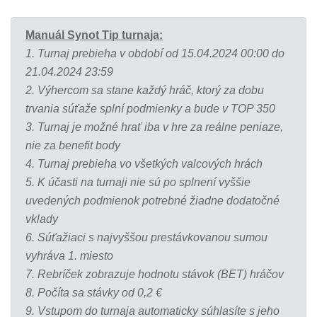
Manuál Synot Tip turnaja:
1. Turnaj prebieha v období od 15.04.2024 00:00 do
21.04.2024 23:59
2. Výhercom sa stane každý hráč, ktorý za dobu
trvania súťaže splní podmienky a bude v TOP 350
3. Turnaj je možné hrať iba v hre za reálne peniaze,
nie za benefit body
4. Turnaj prebieha vo všetkých valcových hrách
5. K účasti na turnaji nie sú po splnení vyššie
uvedených podmienok potrebné žiadne dodatočné
vklady
6. Súťažiaci s najvyššou prestávkovanou sumou
vyhráva 1. miesto
7. Rebríček zobrazuje hodnotu stávok (BET) hráčov
8. Počíta sa stávky od 0,2 €
9. Vstupom do turnaja automaticky súhlasíte s jeho