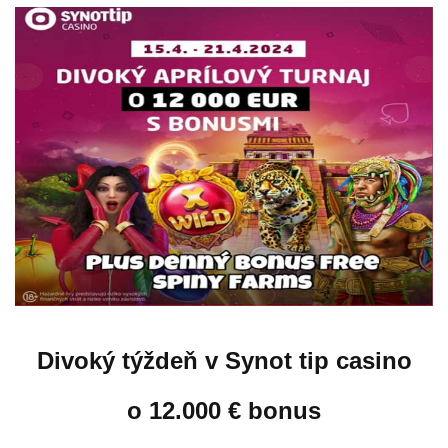
Divoký týždeň v Synot tip casino
o 12.000 € bonus