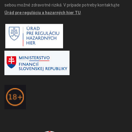
sebou možné zdravotné riziká. V prípade potreby kontaktujte
Úrád pre reguláciu a hazarných hier TU
.