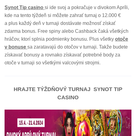
Synot Tip casino
si ide svoj a pokračuje v divokom Apríli,
kde na tento týždeň si môžete zahrať turnaj o 12.000 €
a plus každý deň v turnaji dostávate možnosť získať
zdarma bonus. Free spiny alebo Cashback čaká všetkých
hráčov, ktorí splnia podmienky bonusu. Plus všetky
otoče
v bonuse
sa zaratavajú do otočov v turnaji. Takže budete
získavať bonusy a rovnako získavať potrebné body za
otoče v turnaji so všetkými valcovými strojmi.
HRAJTE TÝŽDŇOVÝ TURNAJ SYNOT TIP
CASINO