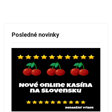
Posledné novinky