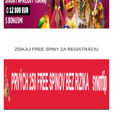
ZÍSKAJ FREE SPINY ZA REGISTRÁCIU