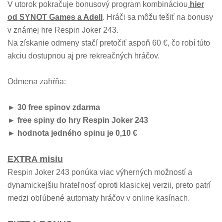
V utorok pokračuje bonusový program kombináciou
hier
od SYNOT Games a Adell
. Hráči sa môžu tešiť na bonusy
v známej hre Respin Joker 243.
Na získanie odmeny stačí pretočiť aspoň 60 €, čo robí túto
akciu dostupnou aj pre rekreačných hráčov.
Odmena zahŕňa:
►
30 free spinov zdarma
►
free spiny do hry Respin Joker 243
►
hodnota jedného spinu je 0,10 €
EXTRA misiu
Respin Joker 243 ponúka viac výherných možností a
dynamickejšiu hrateľnosť oproti klasickej verzii, preto patrí
medzi obľúbené automaty hráčov v online kasínach.