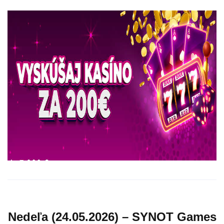
Nedeľa (24.05.2026) – SYNOT Games