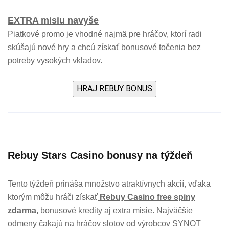
EXTRA misiu navyše
Piatkové promo je vhodné najmä pre hráčov, ktorí radi
skúšajú nové hry a chcú získať bonusové točenia bez
potreby vysokých vkladov.
Rebuy Stars Casino bonusy na týždeň
Tento týždeň prináša množstvo atraktívnych akcií, vďaka
ktorým môžu hráči získať
Rebuy Casino free spiny
zdarma,
bonusové kredity aj extra misie. Najväčšie
odmeny čakajú na hráčov slotov od výrobcov SYNOT