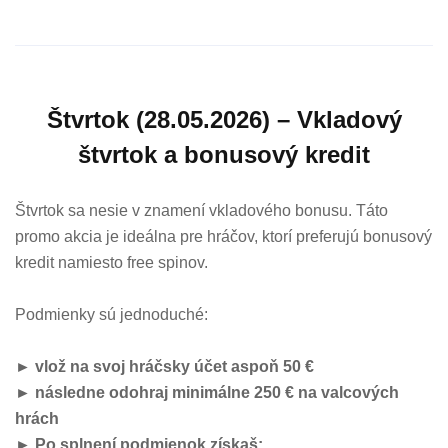
Štvrtok (28.05.2026) – Vkladový
štvrtok a bonusový kredit
Štvrtok sa nesie v znamení vkladového bonusu. Táto
promo akcia je ideálna pre hráčov, ktorí preferujú bonusový
kredit namiesto free spinov.
Podmienky sú jednoduché:
►
vlož na svoj hráčsky účet aspoň 50 €
►
následne odohraj minimálne 250 € na valcových
hrách
►
Po splnení podmienok získaš: