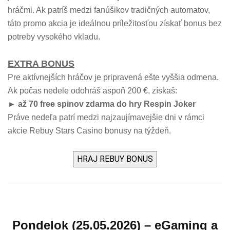
hráčmi. Ak patríš medzi fanúšikov tradičných automatov,
táto promo akcia je ideálnou príležitosťou získať bonus bez
potreby vysokého vkladu.
EXTRA BONUS
Pre aktívnejších hráčov je pripravená ešte vyššia odmena.
Ak počas nedele odohráš aspoň 200 €, získaš:
►
až 70 free spinov zdarma do hry Respin Joker
Práve nedeľa patrí medzi najzaujímavejšie dni v rámci
akcie Rebuy Stars Casino bonusy na týždeň.
Pondelok (25.05.2026) – eGaming a