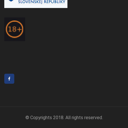
© Copyrights 2018. All rights reserved.