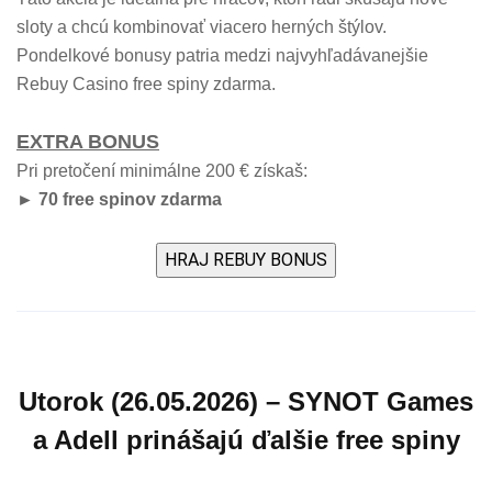
sloty a chcú kombinovať viacero herných štýlov.
Pondelkové bonusy patria medzi najvyhľadávanejšie
Rebuy Casino free spiny zdarma.
EXTRA BONUS
Pri pretočení minimálne 200 € získaš:
►
70 free spinov zdarma
Utorok (26.05.2026) – SYNOT Games
a Adell prinášajú ďalšie free spiny