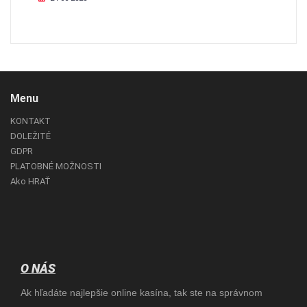
Menu
KONTAKT
DOLEŽITÉ
GDPR
PLATOBNÉ MOŽNOSTI
Ako HRAŤ
O NÁS
Ak hľadáte najlepšie online kasína, tak ste na správnom