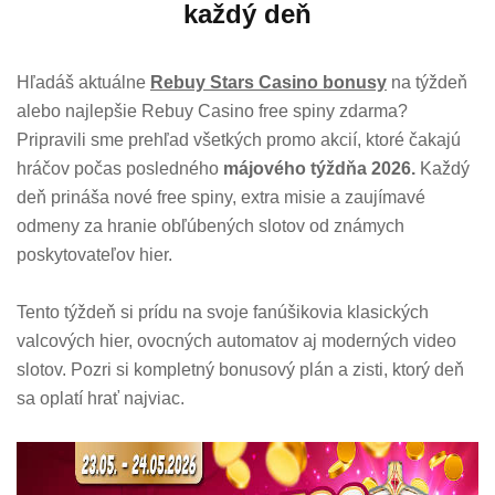
každý deň
Hľadáš aktuálne
Rebuy Stars Casino bonusy
na týždeň
alebo najlepšie Rebuy Casino free spiny zdarma?
Pripravili sme prehľad všetkých promo akcií, ktoré čakajú
hráčov počas posledného
májového týždňa 2026.
Každý
deň prináša nové free spiny, extra misie a zaujímavé
odmeny za hranie obľúbených slotov od známych
poskytovateľov hier.
Tento týždeň si prídu na svoje fanúšikovia klasických
valcových hier, ovocných automatov aj moderných video
slotov. Pozri si kompletný bonusový plán a zisti, ktorý deň
sa oplatí hrať najviac.