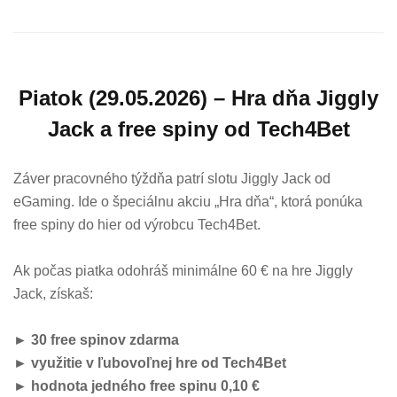
Piatok (29.05.2026) – Hra dňa Jiggly
Jack a free spiny od Tech4Bet
Záver pracovného týždňa patrí slotu Jiggly Jack od
eGaming. Ide o špeciálnu akciu „Hra dňa“, ktorá ponúka
free spiny do hier od výrobcu Tech4Bet.
Ak počas piatka odohráš minimálne 60 € na hre Jiggly
Jack, získaš:
►
30 free spinov zdarma
►
využitie v ľubovoľnej hre od Tech4Bet
►
hodnota jedného free spinu 0,10 €