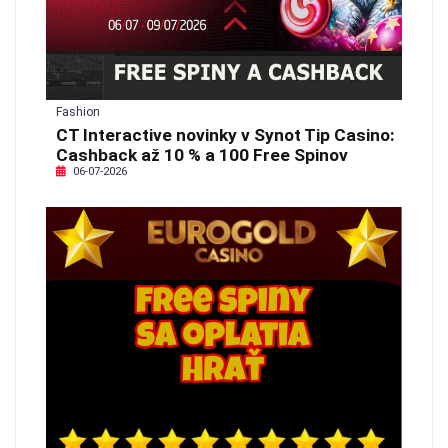
Fashion
CT Interactive novinky v Synot Tip Casino:
Cashback až 10 % a 100 Free Spinov
06-07-2026