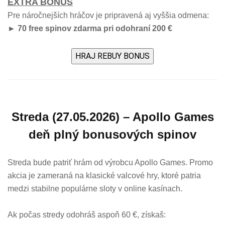
EXTRA BONUS
Pre náročnejších hráčov je pripravená aj vyššia odmena:
►
70 free spinov zdarma pri odohraní 200 €
Streda (27.05.2026) – Apollo Games
deň plný bonusových spinov
Streda bude patriť hrám od výrobcu Apollo Games. Promo
akcia je zameraná na klasické valcové hry, ktoré patria
medzi stabilne populárne sloty v online kasínach.
Ak počas stredy odohráš aspoň 60 €, získaš: