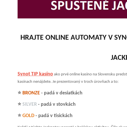
HRAJTE ONLINE AUTOMATY V SYN
JACK
Synot TIP kasíno
ako prvé online kasino na Slovensku preds
kasínach nenájdete. Je prezentovaný v troch úrovňach a to:
⭐
BRONZE
- padá v desiatkách
⭐
SILVER
- padá v stovkách
⭐
GOLD
- padá v tisickách