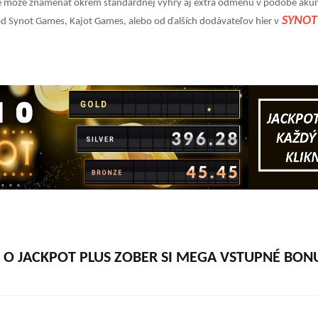
nie môže znamenať okrem štandardnej výhry aj extra odmenu v podobe ak
SYNOT
d Synot Games, Kajot Games, alebo od ďalších dodávateľov hier v
AJ O JACKPOT PLUS ZOBER SI MEGA VSTUPNÉ BON