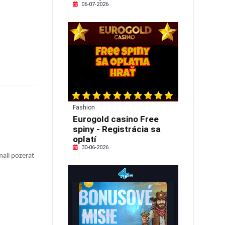
06-07-2026
Fashion
Eurogold casino Free
spiny - Registrácia sa
oplatí
30-06-2026
mali pozerať