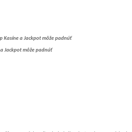
ip Kasíne a Jackpot môže padnúť
r a Jackpot môže padnúť