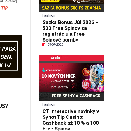
umulovanej
 TIP
Fashion
Sazka Bonus Júl 2026 –
500 Free Spinov za
registráciu a Free
Spinové bomby
09-07-2026
Fashion
USY
CT Interactive novinky v
Synot Tip Casino:
Cashback až 10 % a 100
Free Spinov