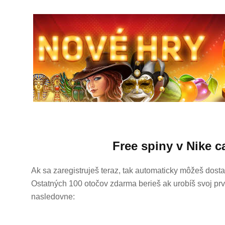
Free spiny v Nike 
Ak sa zaregistruješ teraz, tak automaticky môžeš dost
Ostatných 100 otočov zdarma berieš ak urobíš svoj prvý 
nasledovne: