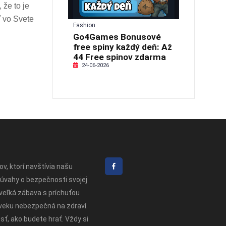
 že to je
ť vo Svete
Fashion
Go4Games Bonusové
free spiny každý deň: Až
44 Free spinov zdarma
24-06-2026
v, ktorí navštívia našu
o úvahy o bezpečnosti svojej
 veľká zábava s príchuťou
oveku nebezpečná na zdraví.
ť, ako budete hrať. Vždy si