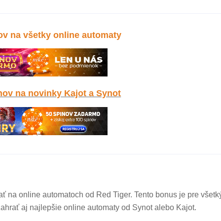
ov na všetky online automaty
nov na novinky Kajot a Synot
ať na online automatoch od Red Tiger. Tento bonus je pre všetk
ahrať aj najlepšie online automaty od Synot alebo Kajot.