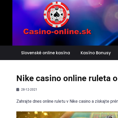
Slovenské online kasína
Kasíno Bonusy
Nike casino online ruleta o
28-12-2021
Zahrajte dnes online ruletu v Nike casino a získajte pré