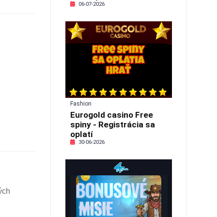
06-07-2026
Fashion
Eurogold casino Free
spiny - Registrácia sa
oplatí
30-06-2026
ých