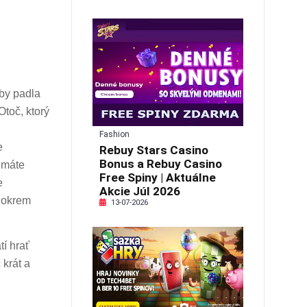
 by padla
Otoč, ktorý
Fashion
e
Rebuy Stars Casino
Bonus a Rebuy Casino
z máte
Free Spiny | Aktuálne
e
Akcie Júl 2026
a okrem
13-07-2026
tí hrať
 krát a