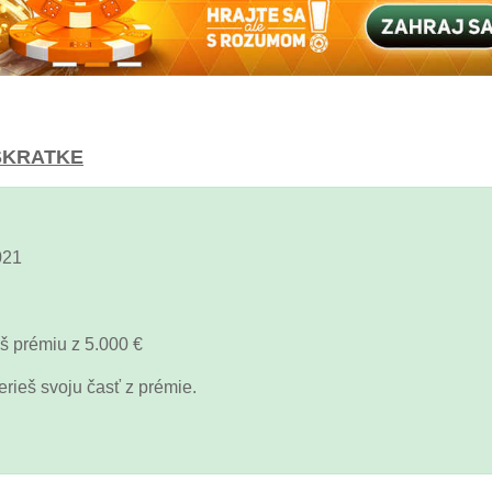
SKRATKE
021
š prémiu z 5.000 €
berieš svoju časť z prémie.