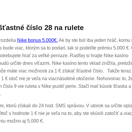
ťastné číslo 28 na rulete
 rozdelia
Nike bonus 5.000€.
Ak by ste bol iba jeden hráč, komu
s bude viac, ktorým sa to podarí, tak si podelíte prémiu 5.000 €. 
trebujete hrať za veľké peniaze. Radšej si hrajte Nike kasíno
udú určite dnes víťazmi. Nike kasíno tento vklad znížila, pretož
tože máte viac možnosti za 1 € získať šťastné číslo. Takže tera
 1 € otoč nie je veľa na viacnásobné otočenie. Nehovoriac to, ž
 čísla 9 vie ruleta v Nike pustiť perie. Stačí mať kúsok šťastia 
.
 ktorú získali do 24 hod. SMS správou. V utorok sa určite opla
č v hodnote 1 € nie je veľa na to, aby ste skúsili zatočiť a viac
miu možno aj 5.000 €.