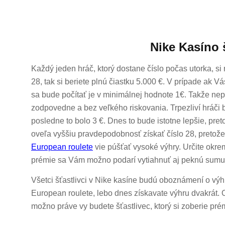
Nike Kasíno š
Každý jeden hráč, ktorý dostane číslo počas utorka, si
28, tak si beriete plnú čiastku 5.000 €. V prípade ak Vá
sa bude počítať je v minimálnej hodnote 1€. Takže nepo
zodpovedne a bez veľkého riskovania. Trpezliví hráči b
posledne to bolo 3 €. Dnes to bude istotne lepšie, pre
oveľa vyššiu pravdepodobnosť získať číslo 28, pretože
European roulete
vie púšťať vysoké výhry. Určite okrem
prémie sa Vám možno podarí vytiahnuť aj peknú sumu
Všetci šťastlivci v
Nike kasíne
budú oboznámení o výhre,
European roulete, lebo dnes získavate výhru dvakrát. Oto
možno práve vy budete šťastlivec, ktorý si zoberie pré