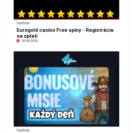
Fashion
Eurogold casino Free spiny - Registrácia
sa oplatí
30-06-2026
Fashion