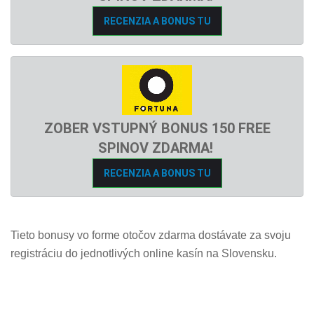
RECENZIA A BONUS TU
ZOBER VSTUPNÝ BONUS 150 FREE
SPINOV ZDARMA!
RECENZIA A BONUS TU
Tieto bonusy vo forme otočov zdarma dostávate za svoju
registráciu do jednotlivých online kasín na Slovensku.