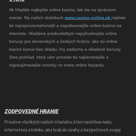
Ak hľadáte najlepšie online kasína, tak ste na správnom
mieste. Na našich stránkach
www.
casino-online.sk
nájdete
tie najreprezentatívnejší a najzábavnejšie online kasína na
internete. Hľadáme predovšetkým najvýhodnejšie online
bonusy pre slovenských a českých hráčov, ako sú online
kasíno bonus bez vkladu, hry zadarmo a vkladové bonusy.
Sme prehľad, ktorý vám prinesie tie najčerstvejšie a
najzaujímavejšie novinky zo sveta online hazardu.
ZODPOVEDNÉ HRANIE
Prosíme všetkých našich čitateľov, ktorí navštívia našu
internetovú stránku, aby brali do úvahy o bezpečnosti svojej