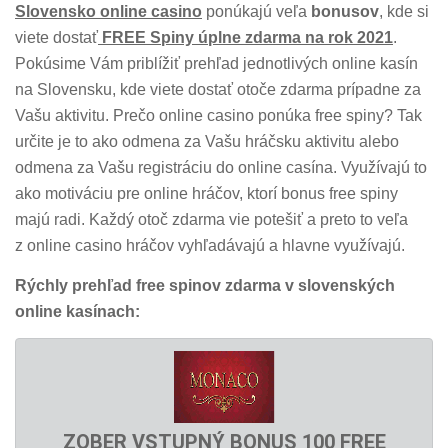
Slovensko online c
asino
ponúkajú veľa
bonusov
, kde si
viete dostať
FREE Spiny úplne zdarma na rok 2021
.
Pokúsime Vám priblížiť prehľad jednotlivých online kasín
na Slovensku, kde viete dostať otoče zdarma prípadne za
Vašu aktivitu. Prečo online casino ponúka free spiny? Tak
určite je to ako odmena za Vašu hráčsku aktivitu alebo
odmena za Vašu registráciu do online casína. Využívajú to
ako motiváciu pre online hráčov, ktorí bonus free spiny
majú radi. Každý otoč zdarma vie potešiť a preto to veľa
z online casino hráčov vyhľadávajú a hlavne využívajú.
Rýchly prehľad free spinov zdarma v slovenských
online kasínach:
ZOBER VSTUPNÝ BONUS 100 FREE