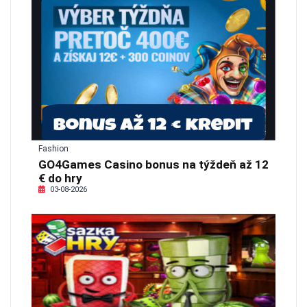
Fashion
GO4Games Casino bonus na týždeň až 12
€ do hry
03-08-2026