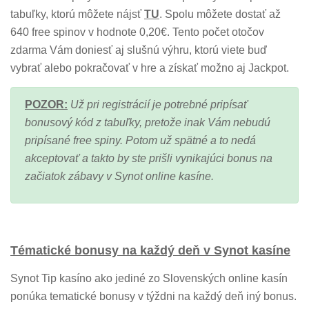
tabuľky, ktorú môžete nájsť
TU
. Spolu môžete dostať až
640 free spinov v hodnote 0,20€. Tento počet otočov
zdarma Vám doniesť aj slušnú výhru, ktorú viete buď
vybrať alebo pokračovať v hre a získať možno aj Jackpot.
POZOR:
Už pri registrácií je potrebné pripísať
bonusový kód z tabuľky, pretože inak Vám nebudú
pripísané free spiny. Potom už spätné a to nedá
akceptovať a takto by ste prišli vynikajúci bonus na
začiatok zábavy v Synot online kasíne.
Tématické bonusy na každý deň v Synot kasíne
Synot Tip kasíno ako jediné zo Slovenských online kasín
ponúka tematické bonusy v týždni na každý deň iný bonus.