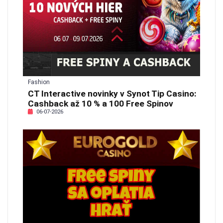
Fashion
CT Interactive novinky v Synot Tip Casino:
Cashback až 10 % a 100 Free Spinov
06-07-2026