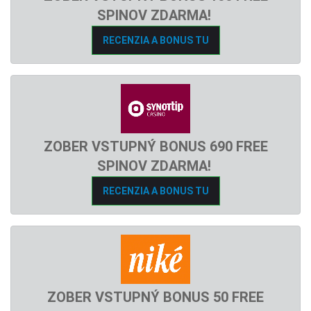
SPINOV ZDARMA!
RECENZIA A BONUS TU
ZOBER VSTUPNÝ BONUS 690 FREE
SPINOV ZDARMA!
RECENZIA A BONUS TU
ZOBER VSTUPNÝ BONUS 50 FREE