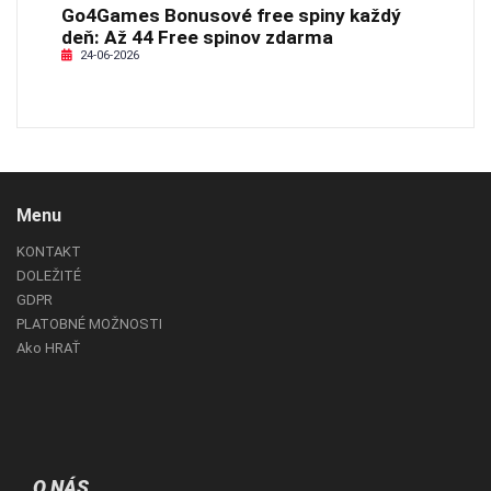
Go4Games Bonusové free spiny každý
deň: Až 44 Free spinov zdarma
24-06-2026
Menu
KONTAKT
DOLEŽITÉ
GDPR
PLATOBNÉ MOŽNOSTI
Ako HRAŤ
O NÁS