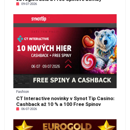
09-07-2026
Fashion
CT Interactive novinky v Synot Tip Casino:
Cashback až 10 % a 100 Free Spinov
06-07-2026