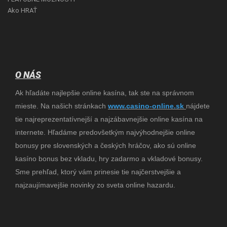
Ako HRAŤ
O NÁS
Ak hľadáte najlepšie online kasína, tak ste na správnom
mieste. Na našich stránkach
www.
casino-online.sk
nájdete
tie najreprezentatívnejší a najzábavnejšie online kasína na
internete. Hľadáme predovšetkým najvýhodnejšie online
bonusy pre slovenských a českých hráčov, ako sú online
kasíno bonus bez vkladu, hry zadarmo a vkladové bonusy.
Sme prehľad, ktorý vám prinesie tie najčerstvejšie a
najzaujímavejšie novinky zo sveta online hazardu.