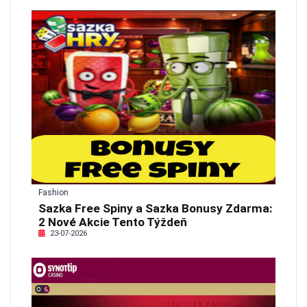
Fashion
Sazka Free Spiny a Sazka Bonusy Zdarma:
2 Nové Akcie Tento Týždeň
23-07-2026