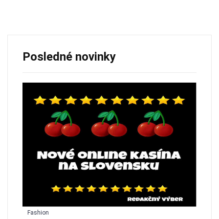
Posledné novinky
Fashion