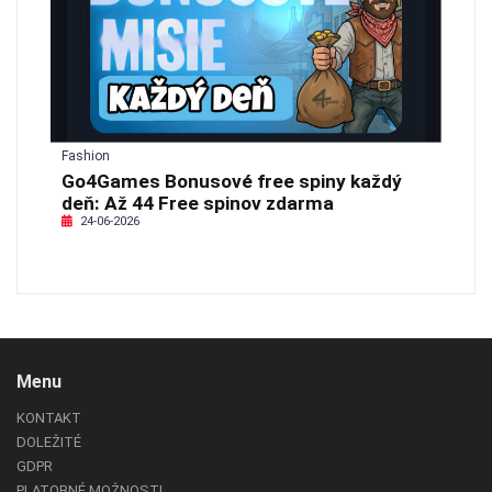
Fashion
Go4Games Bonusové free spiny každý
deň: Až 44 Free spinov zdarma
24-06-2026
Menu
KONTAKT
DOLEŽITÉ
GDPR
PLATOBNÉ MOŽNOSTI