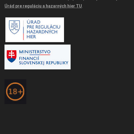
Úrád pre reguláciu a hazarných hier TU
.