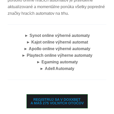
portfólio online hracích automatov je pravidelne
aktualizované a momentálne ponúka všetky popredné
značky hracích automatov na trhu.
► Synot online výherné automaty
► Kajot online výherné automat
► Apollo online výherné automaty
► Playtech online výherne automaty
► Egaming automaty
► Adell Automaty
REGISTRUJ SA V DOXXBET
A MÁŠ 275 VOĽNÝCH OTOČOV