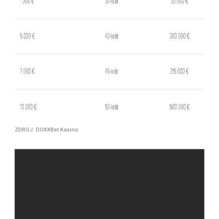
ZDROJ: DOXXBet Kasino