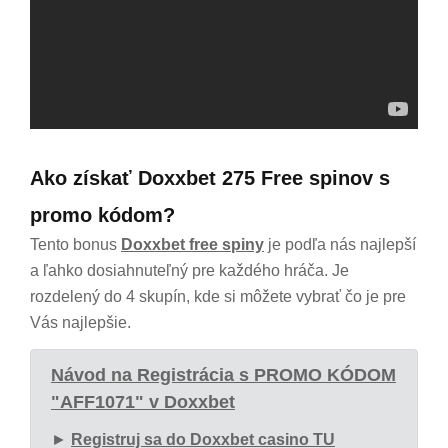
Ako získať Doxxbet 275 Free spinov s
promo kódom?
Tento bonus
Doxxbet free spiny
je podľa nás najlepší
a ľahko dosiahnuteľný pre každého hráča. Je
rozdelený do 4 skupín, kde si môžete vybrať čo je pre
Vás najlepšie.
Návod na Registrácia s PROMO KÓDOM
"AFF1071" v Doxxbet
►
Registruj sa do Doxxbet casino TU