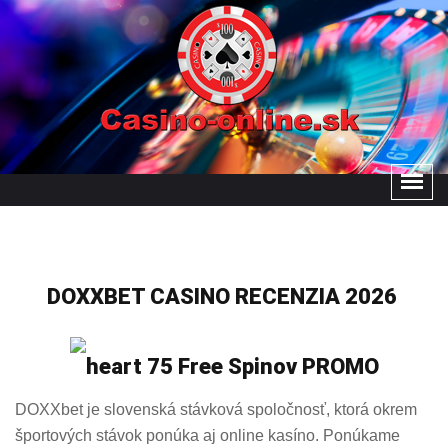
DOXXBET CASINO RECENZIA 2026
75 Free Spinov PROMO
DOXXbet je slovenská stávková spoločnosť, ktorá okrem
športových stávok ponúka aj online kasíno. Ponúkame