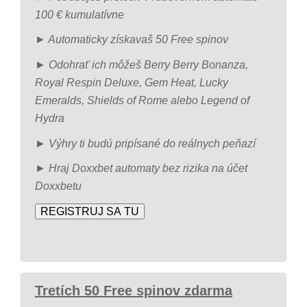
100 € kumulatívne
► Automaticky získavaš 50 Free spinov
► Odohrať ich môžeš Berry Berry Bonanza,
Royal Respin Deluxe, Gem Heat, Lucky
Emeralds, Shields of Rome alebo Legend of
Hydra
► Výhry ti budú pripísané do reálnych peňazí
► Hraj Doxxbet automaty bez rizika na účet
Doxxbetu
Tretích 50 Free spinov zdarma