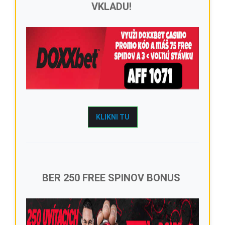
VKLADU!
KLIKNI TU
BER 250 FREE SPINOV BONUS