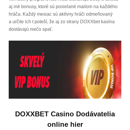
aj iné bonusy, ktoré sú posielané mailom na každého
hráča. Každý mesiac sú aktívny hráči odmeňovaný
a určite ich t poteší, že aj zo strany DOXXbet kasína
dostávajú niečo spať.
DOXXBET Casino Dodávatelia
online hier