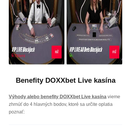
Benefity DOXXbet Live kasína
Výhody alebo benefity DOXXbet Live kasína
vieme
zhrnúť do 4 hlavných bodov, ktoré sa určite oplatia
poznať: