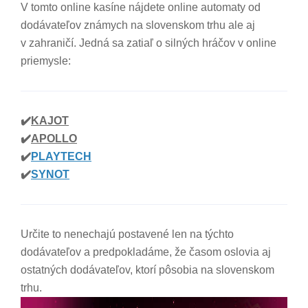
V tomto online kasíne nájdete online automaty od
dodávateľov známych na slovenskom trhu ale aj
v zahraničí. Jedná sa zatiaľ o silných hráčov v online
priemysle:
✔️
KAJOT
✔️
APOLLO
✔️
PLAYTECH
✔️
SYNOT
Určite to nenechajú postavené len na týchto
dodávateľov a predpokladáme, že časom oslovia aj
ostatných dodávateľov, ktorí pôsobia na slovenskom
trhu.