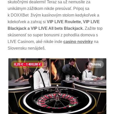
skutočnými dealermi! Teraz sa už nemusíte za
unikátnym zážitkom nikde presúvať. Pripoj sa
k DOXXBet živým kasínovým stolom kedykoľvek a
kdekoľvek a zahraj si
VIP LIVE Roulette, VIP LIVE
Blackjack a VIP LIVE All bets Blackjack.
Zažite top
skúsenosť so super bonusmi z pohodlia domova s
LIVE Casinom, aké nikde inde
casino novinky
na
Slovensku nenájdeš.