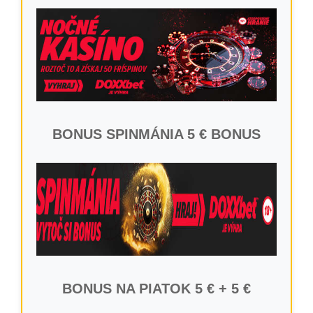
BONUS SPINMÁNIA 5 € BONUS
BONUS NA PIATOK 5 € + 5 €