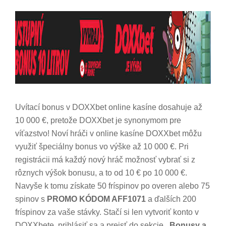
Uvítací bonus v DOXXbet online kasíne dosahuje až
10 000 €, pretože DOXXbet je synonymom pre
víťazstvo! Noví hráči v online kasíne DOXXbet môžu
využiť špeciálny bonus vo výške až 10 000 €. Pri
registrácii má každý nový hráč možnosť vybrať si z
rôznych výšok bonusu, a to od 10 € po 10 000 €.
Navyše k tomu získate 50 fríspinov po overen alebo 75
spinov s
PROMO KÓDOM AFF1071
a ďalších 200
fríspinov za vaše stávky. Stačí si len vytvoriť konto v
DOXXbete, prihlásiť sa a prejsť do sekcie
„Bonusy a