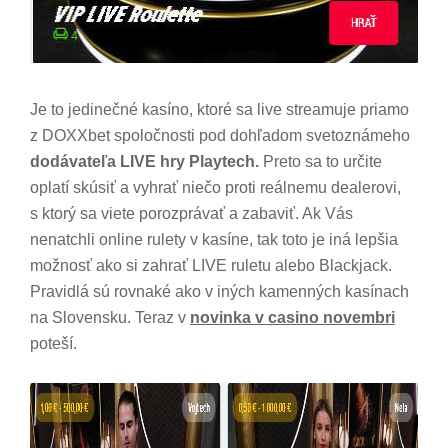
Je to jedinečné kasíno, ktoré sa live streamuje priamo
z DOXXbet spoločnosti pod dohľadom svetoznámeho
dodávateľa LIVE hry Playtech.
Preto sa to určite
oplatí skúsiť a vyhrať niečo proti reálnemu dealerovi,
s ktorý sa viete porozprávať a zabaviť. Ak Vás
nenatchli online rulety v kasíne, tak toto je iná lepšia
možnosť ako si zahrať LIVE ruletu alebo Blackjack.
Pravidlá sú rovnaké ako v iných kamenných kasínach
na Slovensku. Teraz v
novinka v casino novembri
poteší.