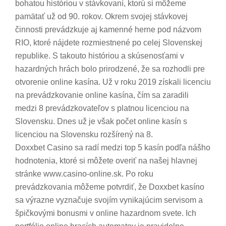
bohatou históriou v stávkovaní, ktorú si môžeme
pamätať už od 90. rokov. Okrem svojej stávkovej
činnosti prevádzkuje aj kamenné herne pod názvom
RIO, ktoré nájdete rozmiestnené po celej Slovenskej
republike. S takouto históriou a skúsenosťami v
hazardných hrách bolo prirodzené, že sa rozhodli pre
otvorenie online kasína. Už v roku 2019 získali licenciu
na prevádzkovanie online kasína, čím sa zaradili
medzi 8 prevádzkovateľov s platnou licenciou na
Slovensku. Dnes už je však počet online kasín s
licenciou na Slovensku rozšírený na 8.
Doxxbet Casino sa radí medzi top 5 kasín podľa nášho
hodnotenia, ktoré si môžete overiť na našej hlavnej
stránke
www.casino-online.sk
. Po roku
prevádzkovania môžeme potvrdiť, že Doxxbet kasíno
sa výrazne vyznačuje svojím vynikajúcim servisom a
špičkovými bonusmi v online hazardnom svete. Ich