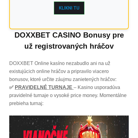
KLIKNI TU
DOXXBET CASINO Bonusy pre
už registrovaných hráčov
DOXXBET Online kasíno nezabudlo ani na už
existujúcich online hráčov a pripravilo viacero
bonusov, ktoré určite záujmu zanietených hráčov:
✅
PRAVIDELNÉ TURNAJE
– Kasino usporadúva
pravidelné turnaje o vysoké price money. Momentálne
prebieha turnaj: