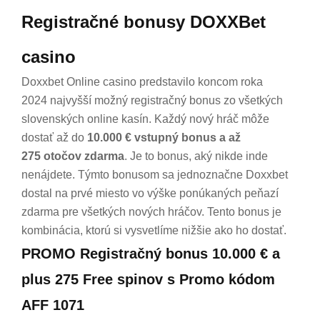
Registračné bonusy DOXXBet
casino
Doxxbet Online casino predstavilo koncom roka
2024 najvyšší možný registračný bonus zo všetkých
slovenských online kasín. Každý nový hráč môže
dostať až do
10.000 € vstupný bonus a až
275 otočov zdarma
. Je to bonus, aký nikde inde
nenájdete. Týmto bonusom sa jednoznačne Doxxbet
dostal na prvé miesto vo výške ponúkaných peňazí
zdarma pre všetkých nových hráčov. Tento bonus je
kombinácia, ktorú si vysvetlíme nižšie ako ho dostať.
PROMO Registračný bonus 10.000 € a
plus 275 Free spinov s Promo kódom
AFF 1071