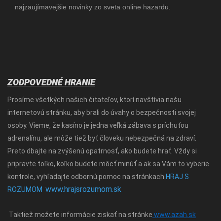
najzaujímavejšie novinky zo sveta online hazardu.
ZODPOVEDNÉ HRANIE
Prosíme všetkých našich čitateľov, ktorí navštívia našu
internetovú stránku, aby brali do úvahy o bezpečnosti svojej
osoby. Vieme, že kasíno je jedna veľká zábava s príchuťou
adrenalínu, ale môže tiež byť človeku nebezpečná na zdraví.
Preto dbajte na zvýšenú opatrnosť, ako budete hrať. Vždy si
pripravte toľko, koľko budete môcť minúť a ak sa Vám to vyberie
kontrole, vyhľadajte odbornú pomoc na stránkach
HRAJ S
www.hrajsrozumom.sk
ROZUMOM
Taktiež možete informácie ziskať na stránke
www.azah.sk