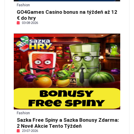
Fashion
GO4Games Casino bonus na týždeň až 12
€ do hry
03-08-2026
Fashion
Sazka Free Spiny a Sazka Bonusy Zdarma:
2 Nové Akcie Tento Týždeň
23-07-2026