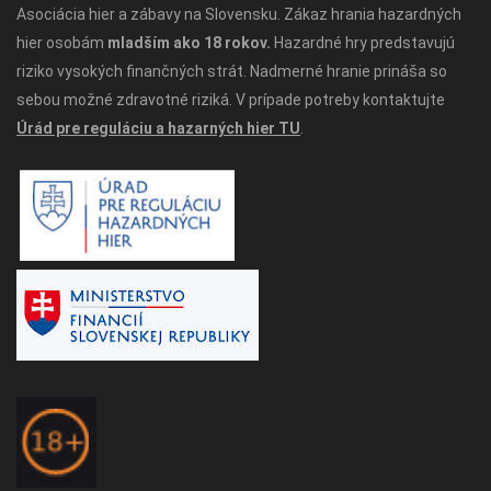
Asociácia hier a zábavy na Slovensku. Zákaz hrania hazardných
hier osobám
mladším ako 18 rokov.
Hazardné hry predstavujú
riziko vysokých finančných strát. Nadmerné hranie prináša so
sebou možné zdravotné riziká. V prípade potreby kontaktujte
Úrád pre reguláciu a hazarných hier TU
.