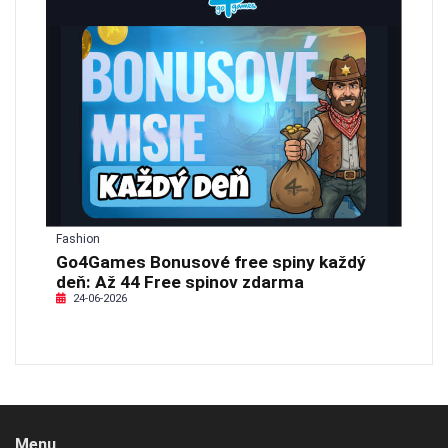
Fashion
Go4Games Bonusové free spiny každý
deň: Až 44 Free spinov zdarma
24-06-2026
Menu