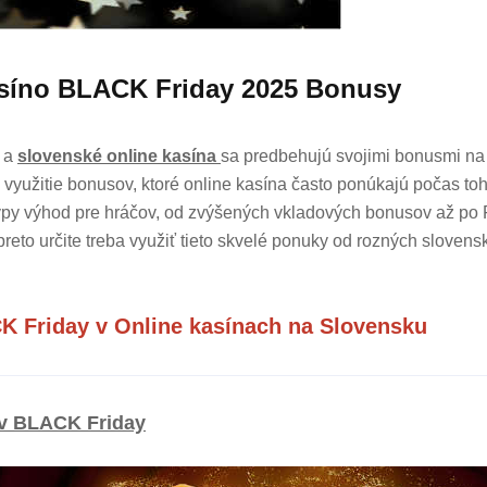
asíno BLACK Friday 2025 Bonusy
5
a
slovenské online kasína
sa predbehujú svojimi bonusmi na 
a využitie bonusov, ktoré online kasína často ponúkajú počas toh
py výhod pre hráčov, od zvýšených vkladových bonusov až po 
reto určite treba využiť tieto skvelé ponuky od rozných slovens
 Friday v Online kasínach na Slovensku
ov BLACK Friday