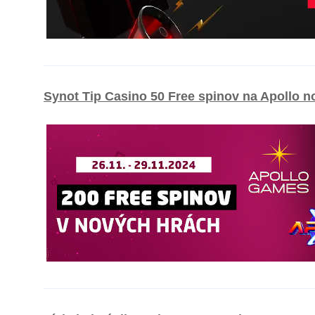
Synot Tip Casino 50 Free spinov na Apollo n