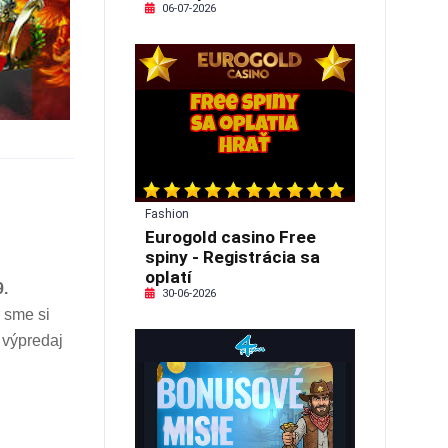
06-07-2026
Fashion
Eurogold casino Free
spiny - Registrácia sa
oplatí
9.
30-06-2026
 sme si
 výpredaj