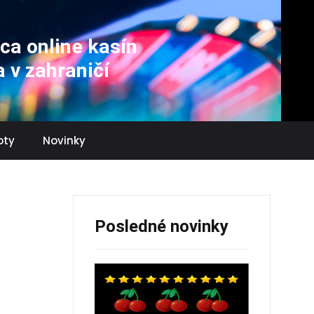
ca online kasín
 v zahraničí
oty
Novinky
Posledné novinky