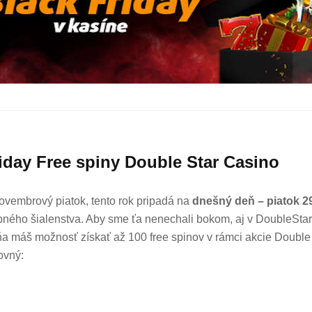
day Free spiny Double Star Casino
ovembrový piatok, tento rok pripadá na
dnešný deň – piatok 2
upného šialenstva. Aby sme ťa nenechali bokom, aj v DoubleStar
dňa máš možnosť získať až 100 free spinov v rámci akcie Double
ovný: