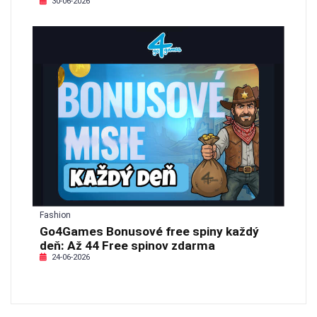
30-06-2026
Fashion
Go4Games Bonusové free spiny každý
deň: Až 44 Free spinov zdarma
24-06-2026