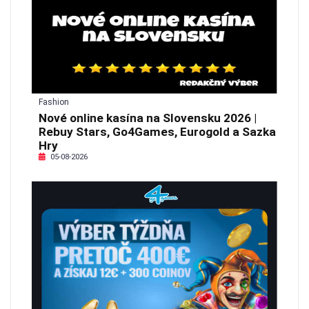
Fashion
Nové online kasína na Slovensku 2026 |
Rebuy Stars, Go4Games, Eurogold a Sazka
Hry
05-08-2026