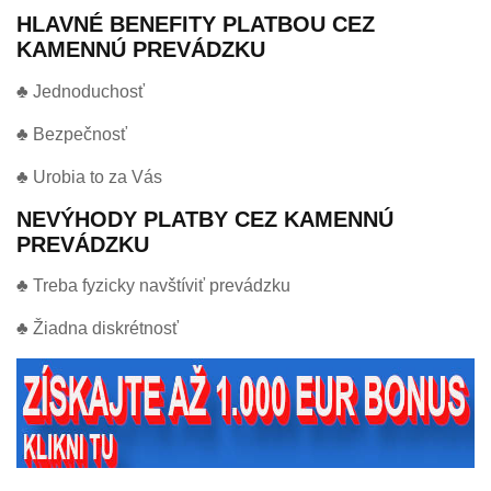
HLAVNÉ BENEFITY PLATBOU CEZ
KAMENNÚ PREVÁDZKU
♣️ Jednoduchosť
♣️ Bezpečnosť
♣️ Urobia to za Vás
NEVÝHODY PLATBY CEZ KAMENNÚ
PREVÁDZKU
♣️ Treba fyzicky navštíviť prevádzku
♣️ Žiadna diskrétnosť