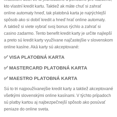
kto vlastní kredit kartu. Taktiež ak máte chuť si zahrať
online automaty hneď, tak platobná karta je najrýchlejší
spôsob ako si dobiť kredit a hneď hrať online automaty.
A taktiež si viete vybrať svoj bonus rýchlo a zahrať si
casino zadarmo. Tento benefit kredit karty je určite najlepší
a preto sú kredit karty využívane najčastejšie v slovenskom
online kasíne. Aká karty sú akceptované:
✅ VISA PLATOBNÁ KARTA
✅ MASTERCARD PLATOBNÁ KARTA
✅ MAESTRO PLATOBNÁ KARTA
Sú to tri najpoužívanejšie kredit karty a taktiež akceptované
všetkými slovenskými online kasínami. V týchto prípadoch
sú platby kartou aj najbezpečnejší spôsob ako posúvať
peniaze do online sveta.