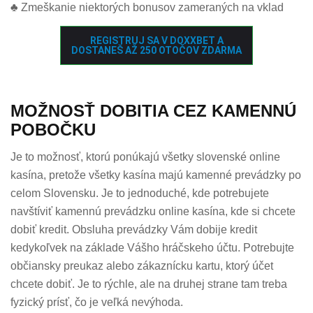
♣️ Zmeškanie niektorých bonusov zameraných na vklad
REGISTRUJ SA V DOXXBET A
DOSTANEŠ AŽ 250 OTOČOV ZDARMA
MOŽNOSŤ DOBITIA CEZ KAMENNÚ
POBOČKU
Je to možnosť, ktorú ponúkajú všetky slovenské online
kasína, pretože všetky kasína majú kamenné prevádzky po
celom Slovensku. Je to jednoduché, kde potrebujete
navštíviť kamennú prevádzku online kasína, kde si chcete
dobiť kredit. Obsluha prevádzky Vám dobije kredit
kedykoľvek na základe Vášho hráčskeho účtu. Potrebujte
občiansky preukaz alebo zákaznícku kartu, ktorý účet
chcete dobiť. Je to rýchle, ale na druhej strane tam treba
fyzický prísť, čo je veľká nevýhoda.