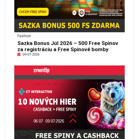
Fashion
Sazka Bonus Júl 2026 – 500 Free Spinov
za registráciu a Free Spinové bomby
09-07-2026