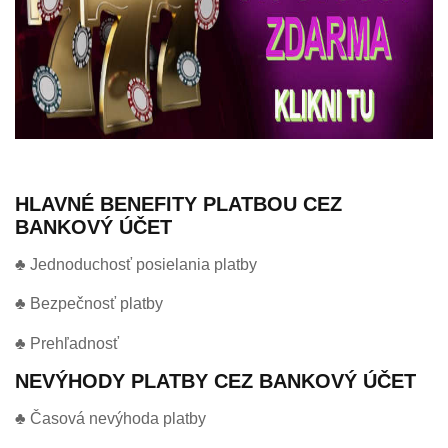
HLAVNÉ BENEFITY PLATBOU CEZ
BANKOVÝ ÚČET
♣️ Jednoduchosť posielania platby
♣️ Bezpečnosť platby
♣️ Prehľadnosť
NEVÝHODY PLATBY CEZ BANKOVÝ ÚČET
♣️ Časová nevýhoda platby