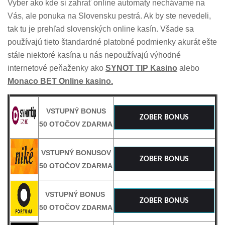
Vyber ako kde si zahrať online automaty nechávame na
Vás, ale ponuka na Slovensku pestrá. Ak by ste nevedeli,
tak tu je prehľad slovenských online kasín. Všade sa
používajú tieto štandardné platobné podmienky akurát ešte
stále niektoré kasína u nás nepoužívajú výhodné
internetové peňaženky ako
SYNOT TIP Kasino
alebo
Monaco BET Online kasino.
VSTUPNÝ BONUS
ZOBER BONUS
50 OTOČOV ZDARMA
VSTUPNÝ BONUSOV
ZOBER BONUS
50 OTOČOV ZDARMA
VSTUPNÝ BONUS
ZOBER BONUS
50 OTOČOV ZDARMA