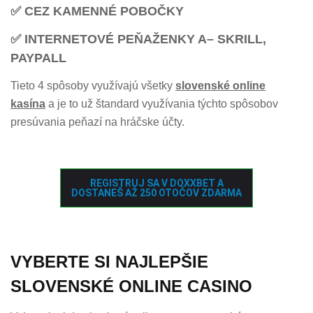
✅ CEZ KAMENNÉ POBOČKY
✅ INTERNETOVÉ PEŇAŽENKY A– SKRILL,
PAYPALL
Tieto 4 spôsoby využívajú všetky
slovenské online
kasína
a je to už štandard využívania týchto spôsobov
presúvania peňazí na hráčske účty.
REGISTRUJ SA V DOXXBET A
DOSTANEŠ AŽ 250 OTOČOV ZDARMA
VYBERTE SI NAJLEPŠIE
SLOVENSKÉ ONLINE CASINO