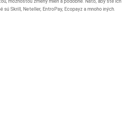
sťou, možnosťou zmeny mien a podobne. Nato, aby ste ich
é sú Skrill, Neteller, EntroPay, Ecopayz a mnoho iných.