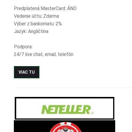
Predplatená MasterCard: ÁNO
Vedenie účtu: Zdarma
Výber z bankomatu: 2%
Jazyk: Angličtina
Podpora:
24/7 live chat, email, telefón
VIAC TU