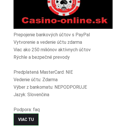
Prepojenie bankových účtov s PayPal
Vytvorenie a vedenie účtu zdarma
Viac ako 250 miliónov aktívnych účtov
Rýchle a bezpečné prevody
Predplatená MasterCard: NIE
Vedenie účtu: Zdarma
Výber z bankomatu: NEPODPORUJE
Jazyk: Slovenčina
Podpora: faq
VIAC TU