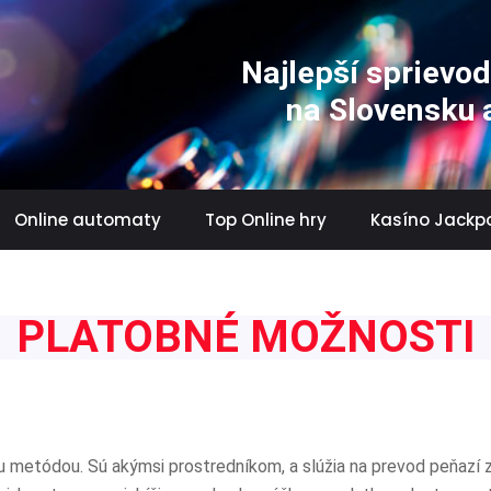
Najlepší sprievod
na Slovensku a
Online automaty
Top Online hry
Kasíno Jackp
PLATOBNÉ MOŽNOSTI
 metódou. Sú akýmsi prostredníkom, a slúžia na prevod peňazí z 