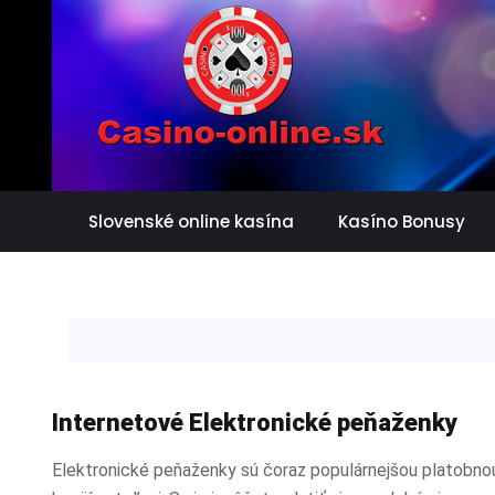
Slovenské online kasína
Kasíno Bonusy
Internetové Elektronické peňaženky
Elektronické peňaženky sú čoraz populárnejšou platobnou