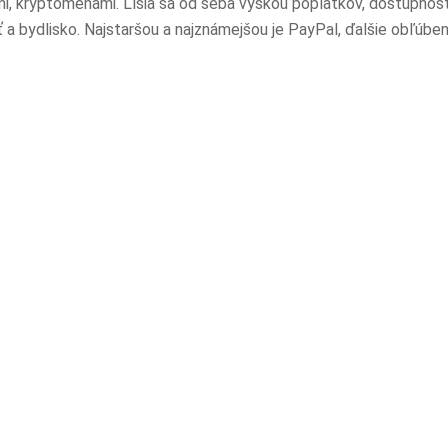
ami, kryptomenami. Líšia sa od seba výškou poplatkov, dostupno
 a bydlisko. Najstaršou a najznámejšou je PayPal, ďalšie obľúben