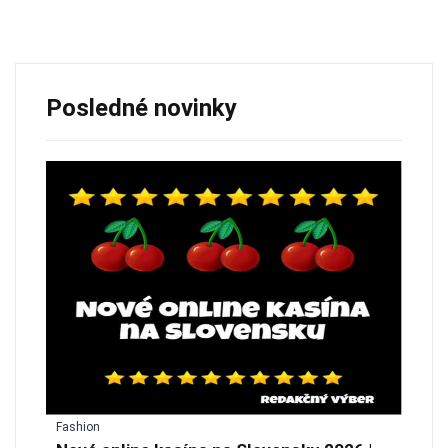
Posledné novinky
Fashion