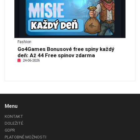
Fashion
Go4Games Bonusové free spiny každý
deň: Až 44 Free spinov zdarma
24-06-2026
Menu
KONTAKT
DOLEŽITÉ
GDPR
PLATOBNÉ MOŽNOSTI