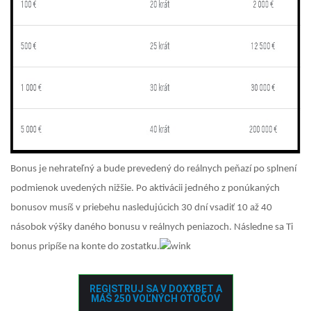
Bonus je nehrateľný a bude prevedený do reálnych peňazí po splnení
podmienok uvedených nižšie. Po aktivácii jedného z ponúkaných
bonusov musíš v priebehu nasledujúcich 30 dní vsadiť 10 až 40
násobok výšky daného bonusu v reálnych peniazoch. Následne sa Ti
bonus pripíše na konte do zostatku.
REGISTRUJ SA V DOXXBET A
MÁŠ 250 VOĽNÝCH OTOČOV