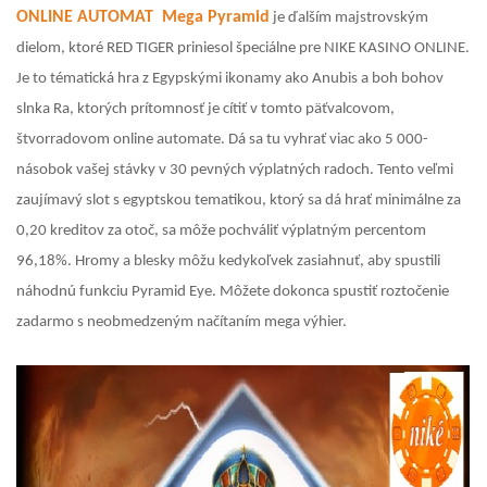
ONLINE AUTOMAT Mega Pyramid
je ďalším majstrovským
dielom, ktoré RED TIGER priniesol špeciálne pre NIKE KASINO ONLINE.
Je to tématická hra z Egypskými ikonamy ako Anubis a boh bohov
slnka Ra, ktorých prítomnosť je cítiť v tomto päťvalcovom,
štvorradovom online automate. Dá sa tu vyhrať viac ako 5 000-
násobok vašej stávky v 30 pevných výplatných radoch. Tento veľmi
zaujímavý slot s egyptskou tematikou, ktorý sa dá hrať minimálne za
0,20 kreditov za otoč, sa môže pochváliť výplatným percentom
96,18%. Hromy a blesky môžu kedykoľvek zasiahnuť, aby spustili
náhodnú funkciu Pyramid Eye. Môžete dokonca spustiť roztočenie
zadarmo s neobmedzeným načítaním mega výhier.