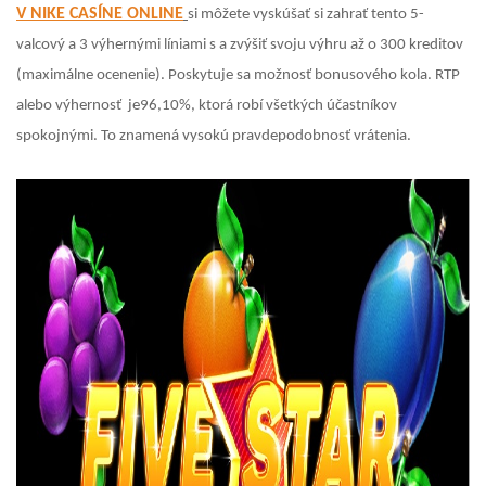
V NIKE CASÍNE ONLINE
si môžete vyskúšať si zahrať tento 5-
valcový a 3 výhernými líniami s a zvýšiť svoju výhru až o 300 kreditov
(maximálne ocenenie). Poskytuje sa možnosť bonusového kola. RTP
alebo výhernosť je96,10%, ktorá robí všetkých účastníkov
spokojnými. To znamená vysokú pravdepodobnosť vrátenia.