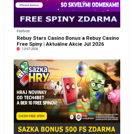
Fashion
Rebuy Stars Casino Bonus a Rebuy Casino
Free Spiny | Aktuálne Akcie Júl 2026
13-07-2026