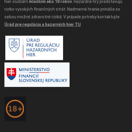
hier osobám
mladším ako 18 rokov.
Hazardné hry predstavujú
riziko vysokých finančných strát. Nadmerné hranie prináša so
sebou možné zdravotné riziká. V prípade potreby kontaktujte
Úrád pre reguláciu a hazarných hier TU
.