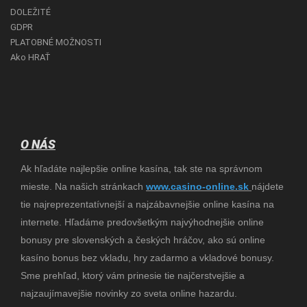
DOLEŽITÉ
GDPR
PLATOBNÉ MOŽNOSTI
Ako HRAŤ
O NÁS
Ak hľadáte najlepšie online kasína, tak ste na správnom
mieste. Na našich stránkach
www.
casino-online.sk
nájdete
tie najreprezentatívnejší a najzábavnejšie online kasína na
internete. Hľadáme predovšetkým najvýhodnejšie online
bonusy pre slovenských a českých hráčov, ako sú online
kasíno bonus bez vkladu, hry zadarmo a vkladové bonusy.
Sme prehľad, ktorý vám prinesie tie najčerstvejšie a
najzaujímavejšie novinky zo sveta online hazardu.