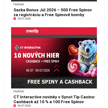
Fashion
Sazka Bonus Júl 2026 – 500 Free Spinov
za registráciu a Free Spinové bomby
09-07-2026
Fashion
CT Interactive novinky v Synot Tip Casino:
Cashback až 10 % a 100 Free Spinov
06-07-2026