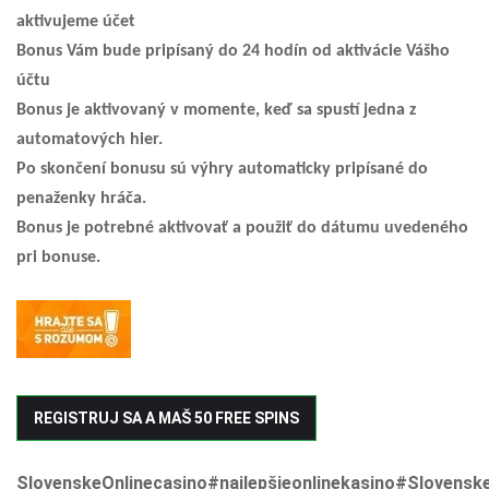
aktivujeme účet
Bonus Vám bude pripísaný do 24 hodín od aktivácie Vášho
účtu
Bonus je aktivovaný v momente, keď sa spustí jedna z
automatových hier.
Po skončení bonusu sú výhry automaticky pripísané do
penaženky hráča.
Bonus je potrebné aktivovať a použiť do dátumu uvedeného
pri bonuse.
REGISTRUJ SA A MAŠ 50 FREE SPINS
SlovenskeOnlinecasino#najlepšieonlinekasino#Slovens