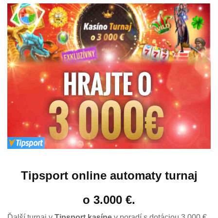
Tipsport online automaty turnaj
o 3.000 €.
Ďalší turnaj v
Tipsport kasíne
v poradí s dotáciou 3.000 €