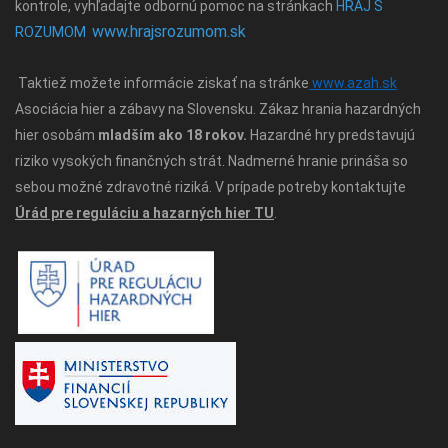
kontrole, vyhľadajte odbornú pomoc na stránkach
HRAJ S
www.hrajsrozumom.sk
ROZUMOM
Taktiež možete informácie ziskať na stránke
www.azah.sk
Asociácia hier a zábavy na Slovensku. Zákaz hrania hazardných
hier osobám
mladším ako 18 rokov.
Hazardné hry predstavujú
riziko vysokých finančných strát. Nadmerné hranie prináša so
sebou možné zdravotné riziká. V prípade potreby kontaktujte
Úrád pre reguláciu a hazarných hier TU
.