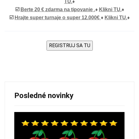
TU.
♦️
☑️
Berte 20 € zdarma na tipovanie
.
♦️
Klikni TU.
♦️
☑️
Hrajte super turnaje o super 12.000€
♦️
Klikni TU.
♦️
Posledné novinky