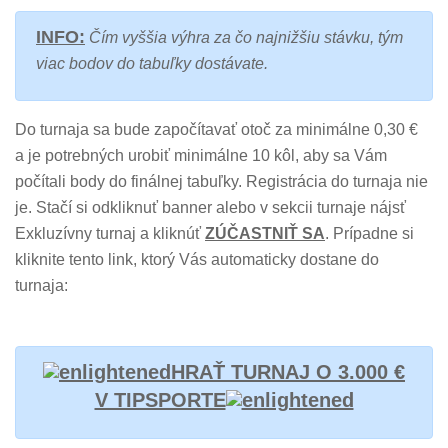
INFO:
Čím vyššia výhra za čo najnižšiu stávku, tým
viac bodov do tabuľky dostávate.
Do turnaja sa bude započítavať otoč za minimálne 0,30 €
a je potrebných urobiť minimálne 10 kôl, aby sa Vám
počítali body do finálnej tabuľky. Registrácia do turnaja nie
je. Stačí si odkliknuť banner alebo v sekcii turnaje nájsť
Exkluzívny turnaj a kliknúť
ZÚČASTNIŤ SA
. Prípadne si
kliknite tento link, ktorý Vás automaticky dostane do
turnaja:
HRAŤ TURNAJ O 3.000 €
V TIPSPORTE