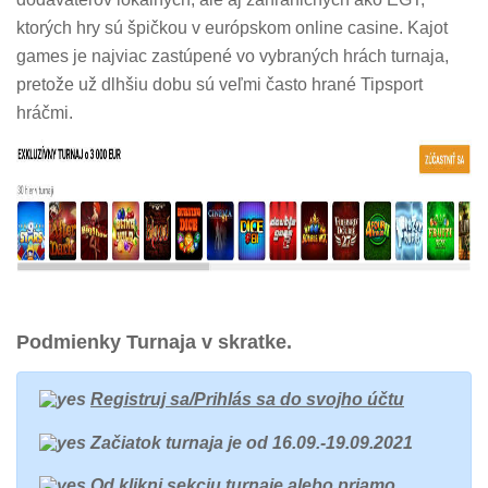
ktorých hry sú špičkou v európskom online casine. Kajot
games je najviac zastúpené vo vybraných hrách turnaja,
pretože už dlhšiu dobu sú veľmi často hrané Tipsport
hráčmi.
Podmienky Turnaja v skratke.
Registruj sa/Prihlás sa do svojho účtu
Začiatok turnaja je od 16.09.-19.09.2021
Od klikni sekciu turnaje alebo priamo