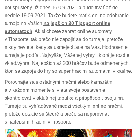
bol spustený už dnes 16.0.9.2021 a bude trvať až do
nedeľe 19.09.2021. Takže budete mať 4 dni na odohranie
turnaja na Vašich
najlepších 30 Tipsport online
automatoch
. Ak si chcete zahrať online automaty
v Tipsporte, tak prečo nie zapojiť sa do turnaja, pretože
nikdy neviete, kedy sa usmeje šťatie na Vás. Hodnotenie
turnaja je podľa „Najvyššej Váženej výhry“, ktorá je rozdiel
vklad/výhra. Najlepších až 200 hráčov bude odmenených,
ktorí sa zapoja do hry so super hracími automatmi v kasíne.
Porovnajte sa s ostatnými hráčmi alebo kamarátmi
a v každom momente si viete svoje postavenie
skontrolovať v aktuálnej tabuľke a prispôsobiť svoju hru.
Turnaje sú vyhľadávané medzi všetkými online hráčmi,
pretože dotácie sú štedré a prečo sa neporovnať
s najlepšími hráčmi v Tipsporte.