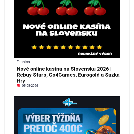
Fashion
Nové online kasína na Slovensku 2026 |
Rebuy Stars, Go4Games, Eurogold a Sazka
Hry
05-08-2026