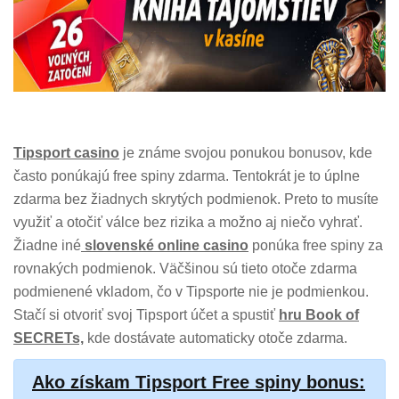
Tipsport casino
je známe svojou ponukou bonusov, kde
často ponúkajú free spiny zdarma. Tentokrát je to úplne
zdarma bez žiadnych skrytých podmienok. Preto to musíte
využiť a otočiť válce bez rizika a možno aj niečo vyhrať.
Žiadne iné
slovenské online casino
ponúka free spiny za
rovnakých podmienok. Väčšinou sú tieto otoče zdarma
podmienené vkladom, čo v Tipsporte nie je podmienkou.
Stačí si otvoriť svoj Tipsport účet a spustiť
hru Book of
SECRETs,
kde dostávate automaticky otoče zdarma.
Ako získam Tipsport Free spiny bonus: