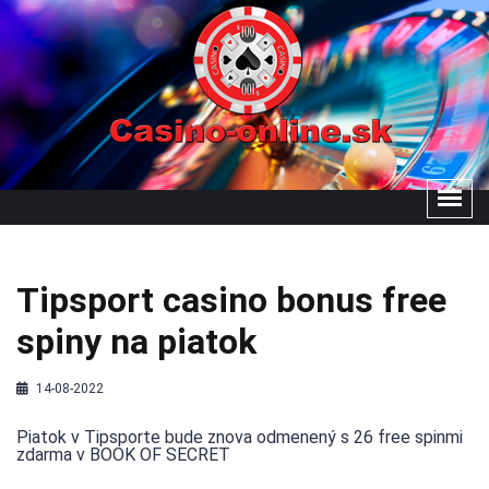
Tipsport casino bonus free
spiny na piatok
14-08-2022
Piatok v Tipsporte bude znova odmenený s 26 free spinmi
zdarma v BOOK OF SECRET