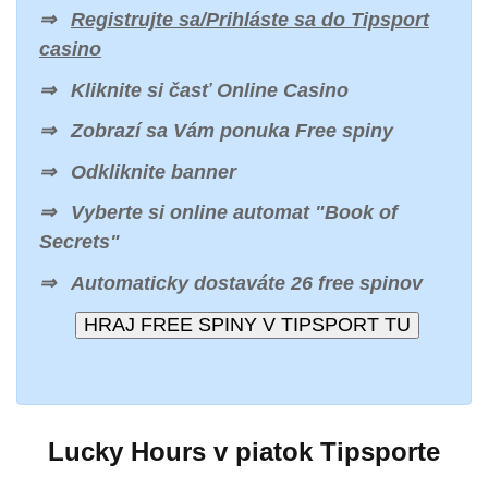
⇒
Registrujte sa/Prihláste sa do Tipsport
casino
⇒
Kliknite si časť Online Casino
⇒
Zobrazí sa Vám ponuka Free spiny
⇒
Odkliknite banner
⇒
Vyberte si online automat "Book of
Secrets"
⇒
Automaticky dostaváte 26 free spinov
Lucky Hours v piatok Tipsporte