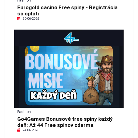
Fashion
Eurogold casino Free spiny - Registrácia
sa oplatí
30-06-2026
Fashion
Go4Games Bonusové free spiny každý
deň: Až 44 Free spinov zdarma
24-06-2026