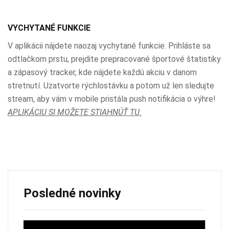
VYCHYTANÉ FUNKCIE
V aplikácii nájdete naozaj vychytané funkcie. Prihláste sa
odtlačkom prstu, prejdite prepracované športové štatistiky
a zápasový tracker, kde nájdete každú akciu v danom
stretnutí. Uzatvorte rýchlostávku a potom už len sledujte
stream, aby vám v mobile pristála push notifikácia o výhre!
APLIKÁCIU SI MOŽETE STIAHNÚŤ TU
.
Posledné novinky