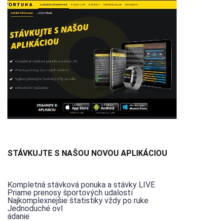
STÁVKUJTE S NAŠOU NOVOU APLIKÁCIOU
Kompletná stávková ponuka a stávky LIVE
Priame prenosy športových udalostí
Najkomplexnejšie štatistiky vždy po ruke
Jednoduché ovl
ádanie