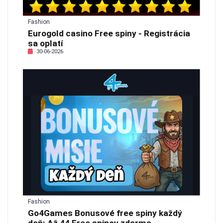
Fashion
Eurogold casino Free spiny - Registrácia
sa oplatí
30-06-2026
Fashion
Go4Games Bonusové free spiny každý
deň: Až 44 Free spinov zdarma