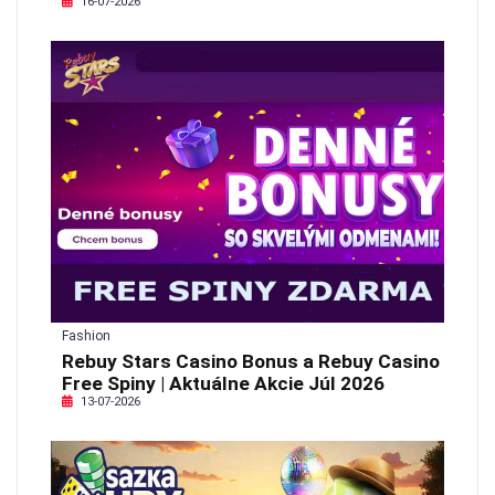
16-07-2026
Fashion
Rebuy Stars Casino Bonus a Rebuy Casino
Free Spiny | Aktuálne Akcie Júl 2026
13-07-2026