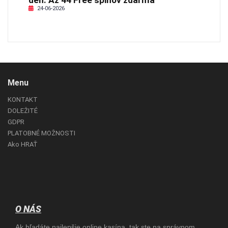
24-06-2026
Menu
KONTAKT
DOLEŽITÉ
GDPR
PLATOBNÉ MOŽNOSTI
Ako HRAŤ
O NÁS
Ak hľadáte najlepšie online kasína, tak ste na správnom