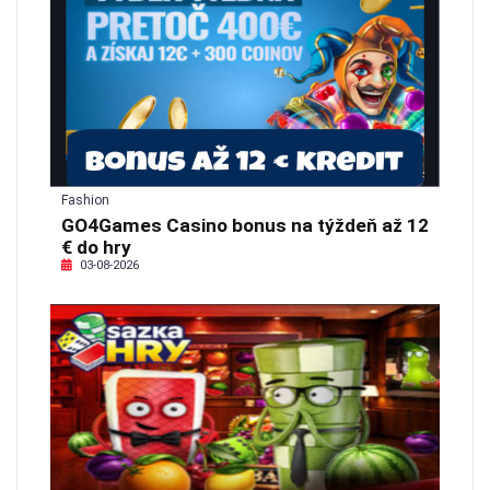
Fashion
GO4Games Casino bonus na týždeň až 12
€ do hry
03-08-2026