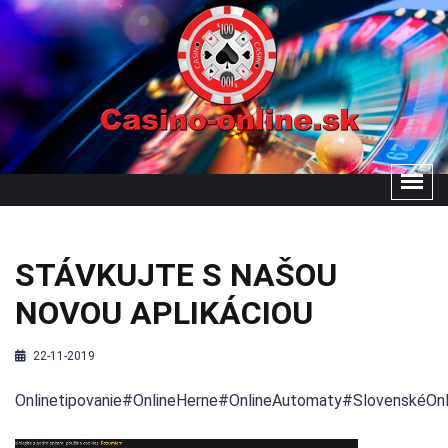
STÁVKUJTE S NAŠOU
NOVOU APLIKÁCIOU
22-11-2019
Onlinetipovanie#OnlineHerne#OnlineAutomaty#SlovenskéOnl