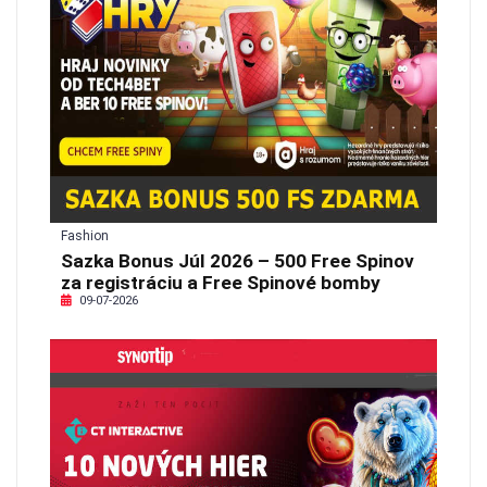
Fashion
Sazka Bonus Júl 2026 – 500 Free Spinov
za registráciu a Free Spinové bomby
09-07-2026