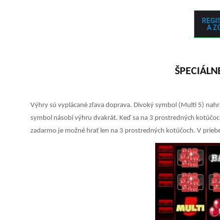
REGI
A Z
ŠPECIÁLN
Výhry sú vyplácané zľava doprava. Divoký symbol (Multi 5) na
symbol násobí výhru dvakrát. Keď sa na 3 prostredných kotúčoc
zadarmo je možné hrať len na 3 prostredných kotúčoch. V priebe