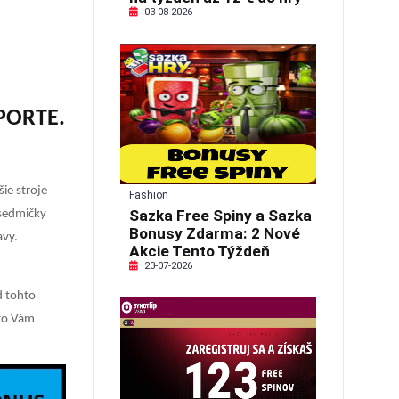
03-08-2026
PORTE.
ie stroje
Fashion
Sazka Free Spiny a Sazka
 sedmičky
Bonusy Zdarma: 2 Nové
avy.
Akcie Tento Týždeň
23-07-2026
d tohto
eto Vám