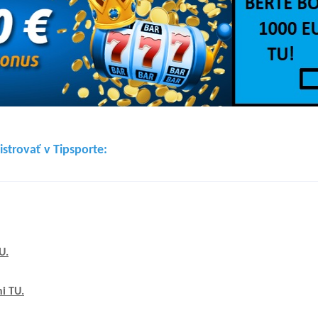
gistrovať v Tipsporte:
U.
ni TU.