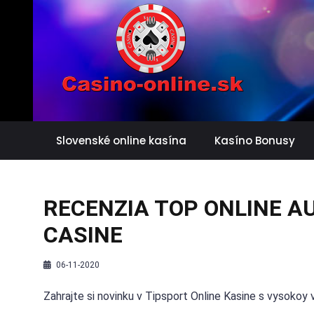
Slovenské online kasína
Kasíno Bonusy
RECENZIA TOP ONLINE A
CASINE
06-11-2020
Zahrajte si novinku v Tipsport Online Kasine s vysokoy