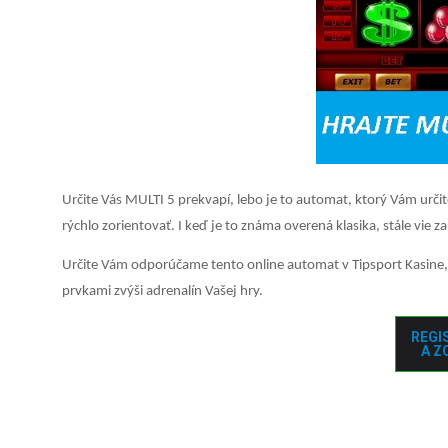
Určite Vás MULTI 5 prekvapí, lebo je to automat, ktorý Vám určite 
rýchlo zorientovať. I keď je to známa overená klasika, stále vie z
Určite Vám odporúčame tento online automat v Tipsport Kasine, 
prvkami zvýši adrenalín Vašej hry.
REGI
A Z