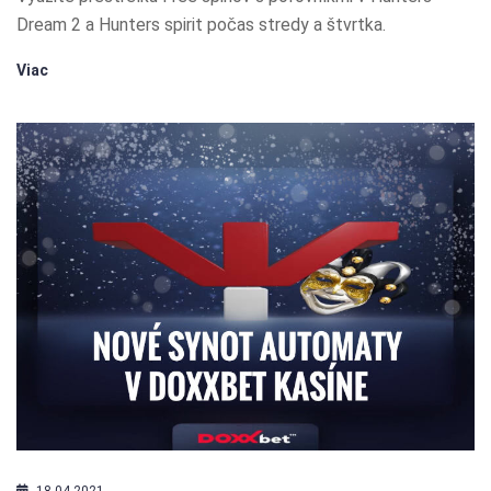
Dream 2 a Hunters spirit počas stredy a štvrtka.
Viac
18-04-2021