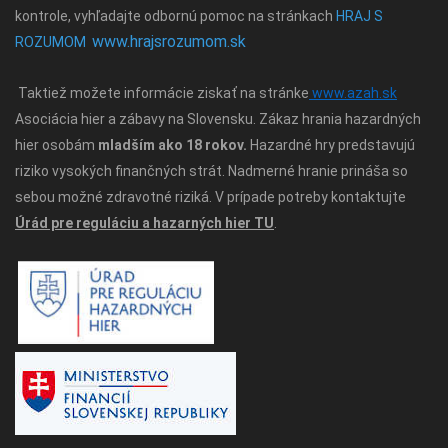
kontrole, vyhľadajte odbornú pomoc na stránkach
HRAJ S
www.hrajsrozumom.sk
ROZUMOM
Taktiež možete informácie ziskať na stránke
www.azah.sk
Asociácia hier a zábavy na Slovensku. Zákaz hrania hazardných
hier osobám
mladším ako 18 rokov.
Hazardné hry predstavujú
riziko vysokých finančných strát. Nadmerné hranie prináša so
sebou možné zdravotné riziká. V prípade potreby kontaktujte
Úrád pre reguláciu a hazarných hier TU
.