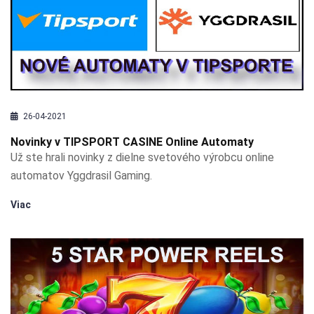
26-04-2021
Novinky v TIPSPORT CASINE Online Automaty
Už ste hrali novinky z dielne svetového výrobcu online
automatov Yggdrasil Gaming.
Viac