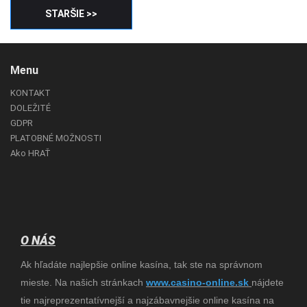
STARŠIE >>
Menu
KONTAKT
DOLEŽITÉ
GDPR
PLATOBNÉ MOŽNOSTI
Ako HRAŤ
O NÁS
Ak hľadáte najlepšie online kasína, tak ste na správnom
mieste. Na našich stránkach
www.
casino-online.sk
nájdete
tie najreprezentatívnejší a najzábavnejšie online kasína na