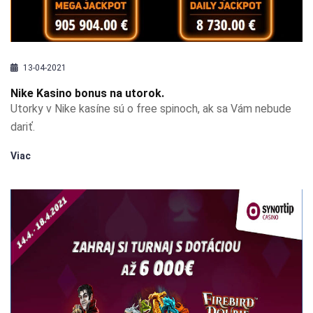
13-04-2021
Nike Kasino bonus na utorok.
Utorky v Nike kasíne sú o free spinoch, ak sa Vám nebude
dariť.
Viac