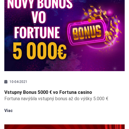
10-04-2021
Vstupny Bonus 5000 € vo Fortuna casino
Fortuna navýšila vstupný bonus až do výšky 5.000 €
Viac