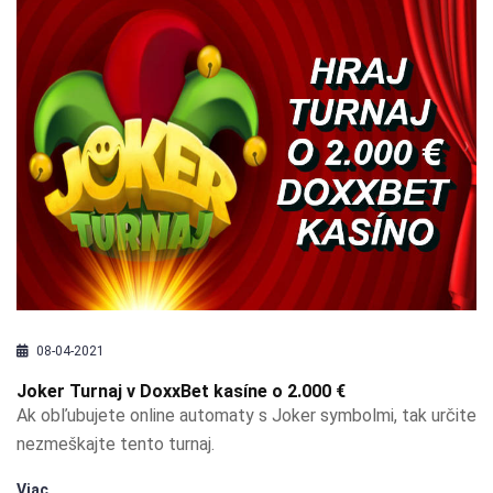
08-04-2021
Joker Turnaj v DoxxBet kasíne o 2.000 €
Ak obľubujete online automaty s Joker symbolmi, tak určite
nezmeškajte tento turnaj.
Viac