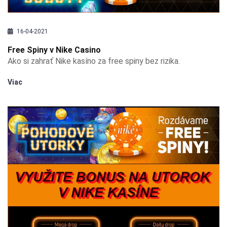
16-04-2021
Free Spiny v Nike Casino
Ako si zahrať Nike kasíno za free spiny bez rizika.
Viac