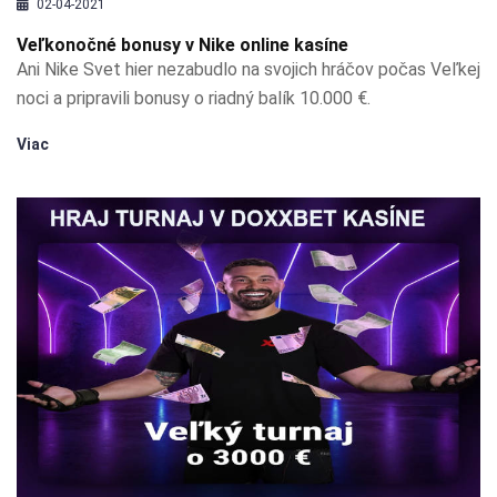
02-04-2021
Veľkonočné bonusy v Nike online kasíne
Ani Nike Svet hier nezabudlo na svojich hráčov počas Veľkej
noci a pripravili bonusy o riadný balík 10.000 €.
Viac