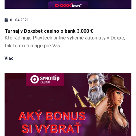
01-04-2021
Turnaj v Doxxbet casino o bank 3.000 €
Kto rád hraje Playtech online výherné automaty v Doxxe,
tak tento turnaj je pre Vás
Viac