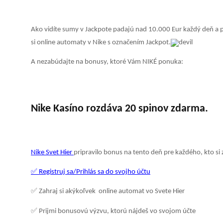
Ako vidíte sumy v Jackpote padajú nad 10.000 Eur každý deň a p
si online automaty v Nike s označením Jackpot.
A nezabúdajte na bonusy, ktoré Vám NIKÉ ponuka:
Nike Kasíno rozdáva 20 spinov zdarma.
Nike Svet Hier
pripravilo bonus na tento deň pre každého, kto si
✅ Registruj sa/Prihlás sa do svojho účtu
✅ Zahraj si akýkoľvek online automat vo Svete Hier
✅ Prijmi bonusovú výzvu, ktorú nájdeš vo svojom účte