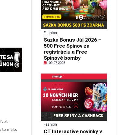
Fashion
Sazka Bonus Júl 2026 –
500 Free Spinov za
registráciu a Free
Spinové bomby
09-07-2026
oľvek
Fashion
e to málo,
CT Interactive novinky v