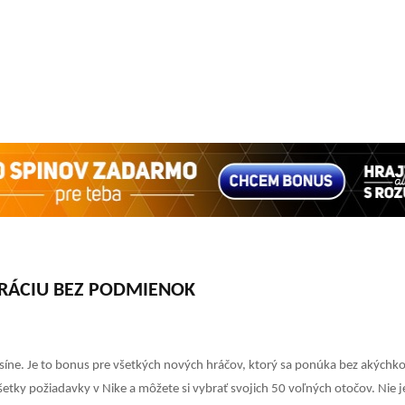
TRÁCIU BEZ PODMIENOK
íne. Je to bonus pre všetkých nových hráčov, ktorý sa ponúka bez akýchk
tky požiadavky v Nike a môžete si vybrať svojich 50 voľných otočov. Nie j