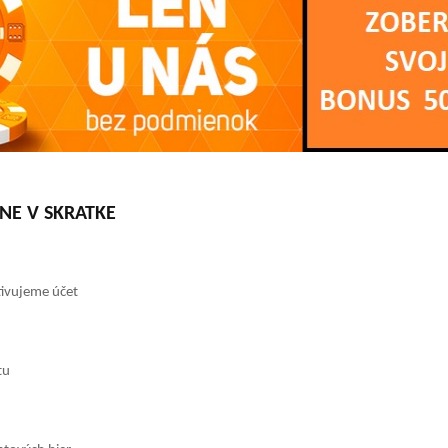
NE V SKRATKE
ivujeme účet
tu