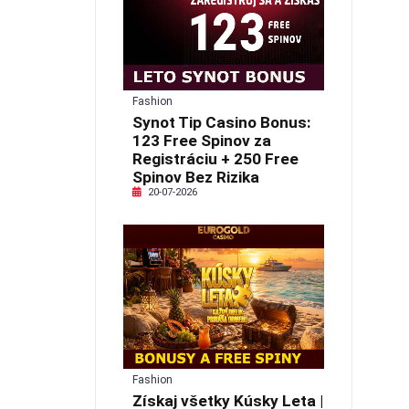
Fashion
Synot Tip Casino Bonus:
123 Free Spinov za
Registráciu + 250 Free
Spinov Bez Rizika
20-07-2026
Fashion
Získaj všetky Kúsky Leta |