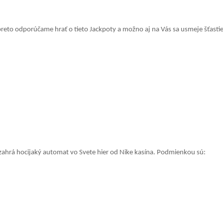
reto odporúčame hrať o tieto Jackpoty a možno aj na Vás sa usmeje šťastie
 zahrá hocijaký automat vo Svete hier od Nike kasína. Podmienkou sú: