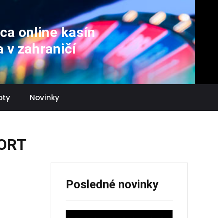
ca online kasín
 v zahraničí
oty
Novinky
PORT
Posledné novinky