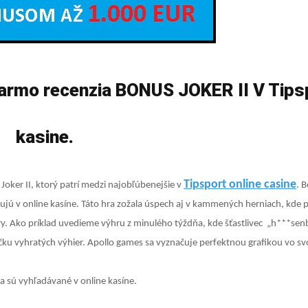
darmo recenzia BONUS JOKER II V Tips
kasine.
Tipsport online casine
ker II, ktorý patrí medzi najobľúbenejšie v
. 
bujú v online kasíne. Táto hra zožala úspech aj v kammených herniach, kde p
hry. Ako príklad uvedieme výhru z minulého týždňa, kde šťastlivec „h***se
čku vyhratých výhier. Apollo games sa vyznačuje perfektnou grafikou vo svo
 sú vyhľadávané v online kasíne.