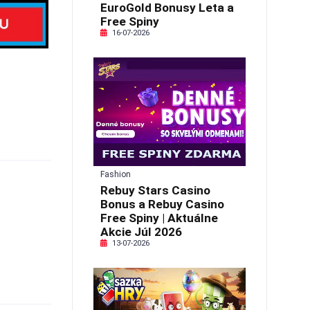
EuroGold Bonusy Leta a
Free Spiny
16-07-2026
Fashion
Rebuy Stars Casino
Bonus a Rebuy Casino
Free Spiny | Aktuálne
Akcie Júl 2026
13-07-2026