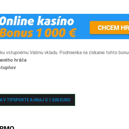
ku vstupnému Vášmu vkladu. Podmienka na získanie tohto bonus
ovaného hráča
 stupňov
 V TIPSPORTE A HRAJ O 1.500 EURO
ARMO