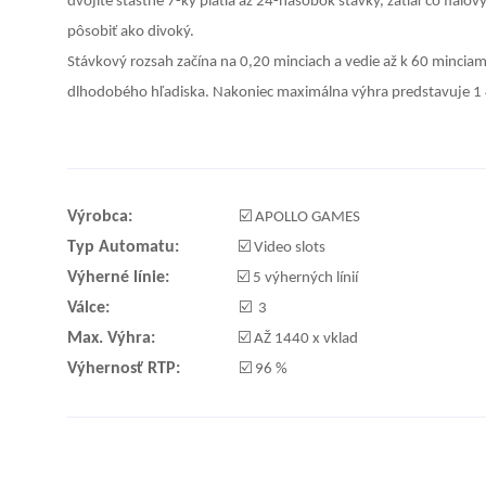
dvojité šťastné 7-ky platia až 24-násobok stávky, zatiaľ čo fial
pôsobiť ako divoký.
Stávkový rozsah začína na 0,20 minciach a vedie až k 60 minciam.
dlhodobého hľadiska. Nakoniec maximálna výhra predstavuje 1
Výrobca:
☑️ APOLLO GAMES
Typ Automatu:
☑️ Video slots
Výherné línie:
☑️ 5 výherných línií
Válce:
☑️ 3
Max. Výhra:
☑️ AŽ 1440 x vklad
Výhernosť RTP:
☑️ 96 %